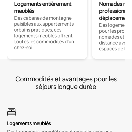
Logements entièrement
Nomades num
meublés
professionnel
déplacement
Des cabanes de montagne
paisibles aux appartements
Des logements
urbains pratiques, ces
pour les profes
logements meublés offrent
nomades et trav
toutes les commodités d'un
distance avec le
chez-soi.
espaces de trav
Commodités et avantages pour les
séjours longue durée
Logements meublés
Des logements complètement meublés avec une