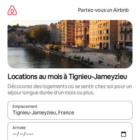
Aller
directement
Partez-vous un Airbnb
au
contenu
Locations au mois à Tignieu-Jameyzieu
Découvrez des logements où se sentir chez soi pour un
séjour longue durée d’un mois ou plus.
Emplacement
Quand les résultats sont affichés, parcourez-les en utilisant les 
Arrivée