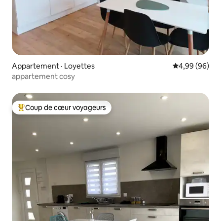
Appartement · Loyettes
Note moyenne
4,99 (96)
appartement cosy
Coup de cœur voyageurs
Coup de cœur voyageurs parmi les plus aimés