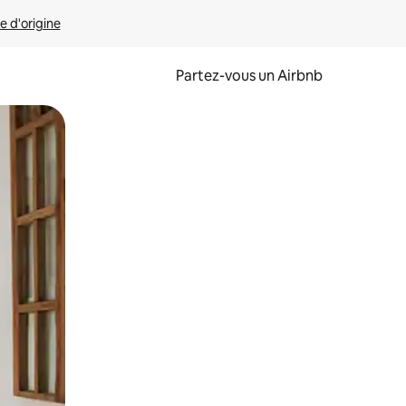
e d'origine
Partez-vous un Airbnb
et en les faisant glisser.