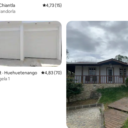
Chiantla
Note moyenne de 4,73 sur 5, 15 commentai
4,73 (15)
andorla
 · Huehuetenango
Note moyenne de 4,83 sur 5, 70 commentai
4,83 (70)
ela 1