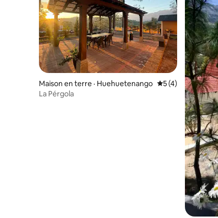
Maison en terre · Huehuetenango
Note moyenne de 
5 (4)
La Pérgola