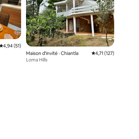
Note moyenne de 4,94 sur 5, 51 commentaires
4,94 (51)
Maison d'invité · Chiantla
Note moyenne de 4,71
4,71 (127)
Loma Hills