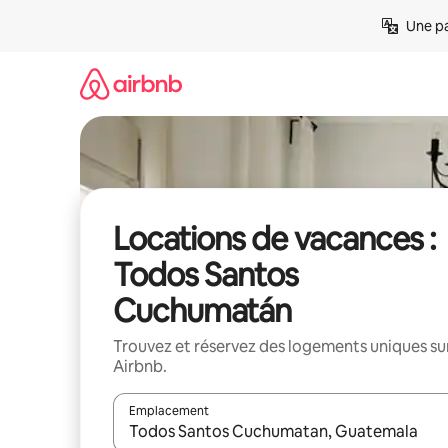
Aller
Une pa
directement
au
contenu
Locations de vacances :
Todos Santos
Cuchumatán
Trouvez et réservez des logements uniques su
Airbnb.
Emplacement
Quand les résultats sont affichés, parcourez-les en 