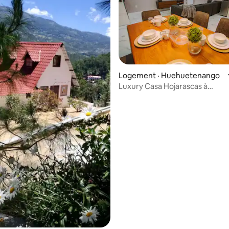
Logement · Huehuetenango
Luxury Casa Hojarascas à
5 sur 5, 4 commentaires
Huehuetenango