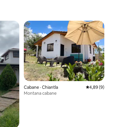
res
res
Cabane · Chiantla
Note moyenne de 4,8
4,89 (9)
Montana cabane