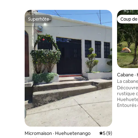
Superhôte
Coup de
Superhôte
Coup de
Cabane ·
La cabane
Découvrez
rustique 
Huehuete
Entourés 
souffle, l
murmure 
atmosphè
parfaite p
Micromaison · Huehuetenango
Note moyenne de 
5 (9)
d'une esc