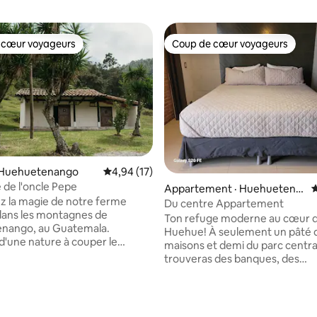
 cœur voyageurs
Coup de cœur voyageurs
 cœur voyageurs
Coup de cœur voyageurs
 Huehuetenango
Note moyenne de 4,94 sur 5, 17 commentai
4,94 (17)
 de l'oncle Pepe
Appartement · Huehuetena
N
 la magie de notre ferme
ngo
Du centre Appartement
dans les montagnes de
Ton refuge moderne au cœur 
nango, au Guatemala.
Huehue! À seulement un pâté 
d'une nature à couper le
maisons et demi du parc central
es chants des oiseaux et le doux
trouveras des banques, des
du vent créent une
supermarchés et des restauran
re romantique et chaleureuse
quelques pas. Le logement est 
our les couples à la recherche
accueillant et équipé pour ton c
5 sur 5, 9 commentaires
apade paisible. Notre maison
Wi-Fi rapide 🌐 - Téléviseur intelligent 📺 -