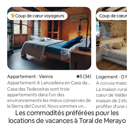
Coup de cœur voyageurs
Coup de cœur vo
Coup de cœur voyageurs parmi les plus aimés
Coup de cœur vo
Appartement · Vieiros
Note moyenne de 5 sur 5, 
5 (34)
Logement · O Ma
Appartement A Lanzadeira en Casa das
A curuxa maison r
Tecedeiras
Casa das Tedeceiras sont trois
La maison rurale A
appartements dans l'un des
cœur de Valdeorra
environnements les mieux conservés de
maison de 2 étage
la Sierra del Courel. Nous sommes un
profiter d'une cui
Les commodités préférées pour les
couple qui a choisi de vivre dans ces
canapé devant une
montagnes et nous avons décidé de
chambre avec un g
locations de vacances à Toral de Merayo
restaurer une ancienne maison en
cheminée, une sall
respectant les matériaux d'origine -
balcon, vous pour