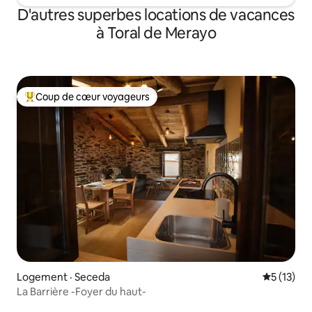
D'autres superbes locations de vacances
à Toral de Merayo
Coup de cœur voyageurs
Coup de cœur voyageurs parmi les plus aimés
Logement · Seceda
Note moye
5 (13)
La Barrière -Foyer du haut-