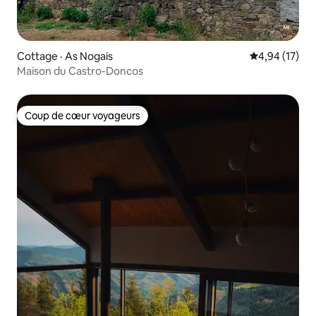
Cottage · As Nogais
Note moyenne
4,94 (17)
Maison du Castro-Doncos
Coup de cœur voyageurs
Coup de cœur voyageurs