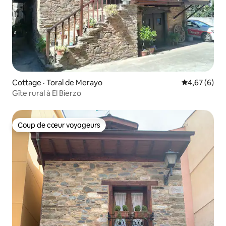
Cottage · Toral de Merayo
Note moyenn
4,67 (6)
Gîte rural à El Bierzo
Coup de cœur voyageurs
Coup de cœur voyageurs