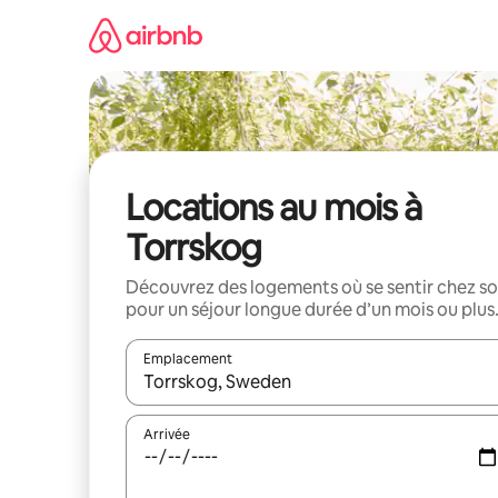
Aller
directement
au
contenu
Locations au mois à
Torrskog
Découvrez des logements où se sentir chez so
pour un séjour longue durée d’un mois ou plus
Emplacement
Quand les résultats sont affichés, parcourez-les en 
Arrivée