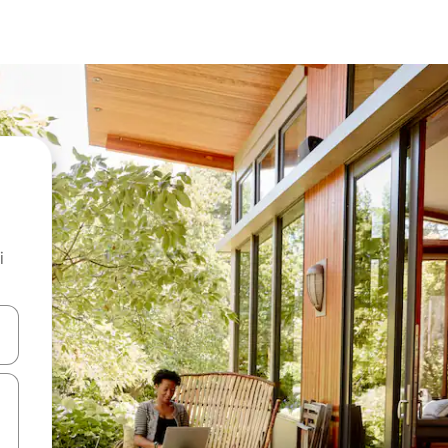
i
.
utilisant les flèches vers le haut et vers le bas, ou en appuyant dessus 