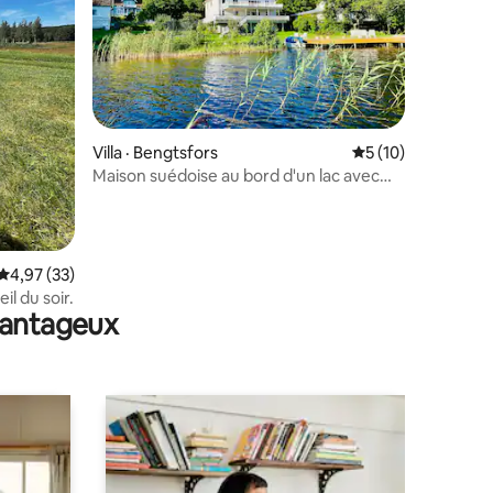
res
Villa · Bengtsfors
Note moyenne de 5
5 (10)
Maison suédoise au bord d'un lac avec
quai privé et vue sur le lac
Note moyenne de 4,97 sur 5, 33 commentaires
4,97 (33)
il du soir.
avantageux