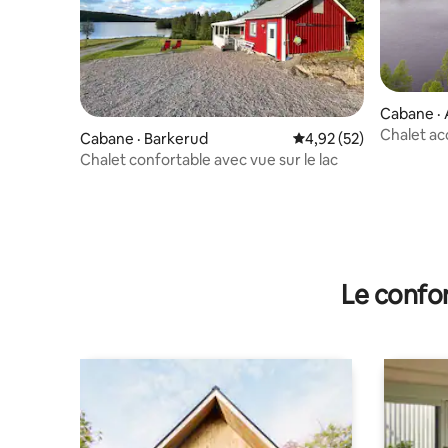
Cabane ·
Chalet ac
Cabane · Barkerud
Note moyenne de 4,92
4,92 (52)
sauna
Chalet confortable avec vue sur le lac
Le confor