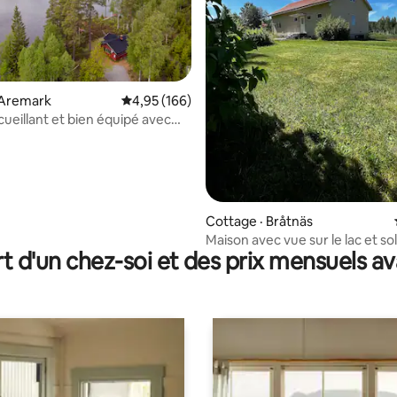
 Aremark
Note moyenne de 4,95 sur 5, 166 commentai
4,95 (166)
cueillant et bien équipé avec
 sur 5, 52 commentaires
Cottage · Bråtnäs
Maison avec vue sur le lac et sole
t d'un chez-soi et des prix mensuels 