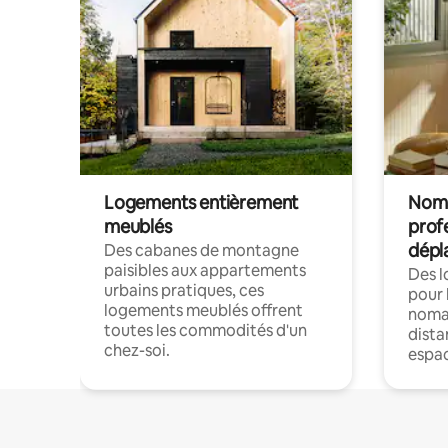
Logements entièrement
Noma
meublés
prof
dépl
Des cabanes de montagne
paisibles aux appartements
Des 
urbains pratiques, ces
pour 
logements meublés offrent
nomad
toutes les commodités d'un
dista
chez-soi.
espac