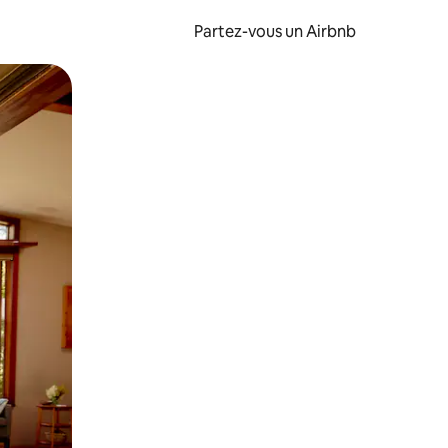
Partez-vous un Airbnb
et en les faisant glisser.