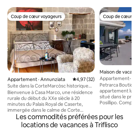
Coup de cœur voyageurs
Coup de cœur vo
Coup de cœur voyageurs
Coup de cœur vo
Maison de vacances
Appartement-bouti
Appartement · Annunziata
Note moyenne de 4,97 sur 5, 
4,97 (32)
Apartments
Petrarca Boutique
Suite dans la CorteMarcòsc historique
appartement luxu
près de Caserta
Bienvenue à Casa Marco, une résidence
situé dans le prest
rurale du début du XXe siècle à 20
Posillipo. Composé de deux chambres
minutes du Palais Royal de Caserte,
doubles avec salle
immergée dans le calme de Corte
avec canapé-lit à l
Les commodités préférées pour les
Marco'sc, appréciée des artistes et des
une terrasse spec
voyageurs en quête de beauté. • suite
locations de vacances à Triflisco
le golfe de Naples
junior de 40 m² avec salon, table pour le
est équipée d'une 
petit-déjeuner et accès direct à la
d'un barbecue, de