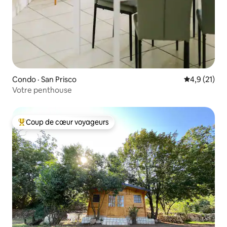
Condo · San Prisco
Note moyenn
4,9 (21)
Votre penthouse
Coup de cœur voyageurs
Coup de cœur voyageurs parmi les plus aimés