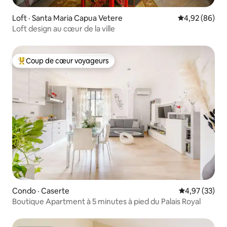
Loft · Santa Maria Capua Vetere
Note moyenne
4,92 (86)
Loft design au cœur de la ville
Coup de cœur voyageurs
Coup de cœur voyageurs parmi les plus aimés
Condo · Caserte
Note moyenne
4,97 (33)
Boutique Apartment à 5 minutes à pied du Palais Royal