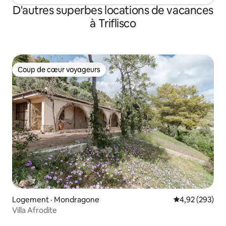
D'autres superbes locations de vacances
à Triflisco
Coup de cœur voyageurs
Coup de cœur voyageurs
Logement · Mondragone
Note moyenne 
4,92 (293)
Villa Afrodite