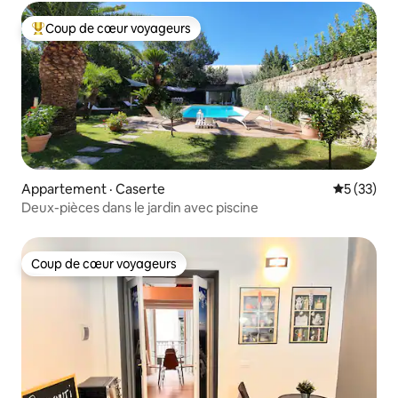
Coup de cœur voyageurs
Coup de cœur voyageurs parmi les plus aimés
Appartement · Caserte
Note moye
5 (33)
Deux-pièces dans le jardin avec piscine
Coup de cœur voyageurs
Coup de cœur voyageurs