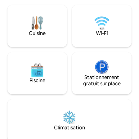
terrasse. • une deuxième chambre
table à manger. La propriété dispose de
simple disponible sur demande pour une
deux places de par
troisième personne • coin cuisine équipé
aux clients un ser
d'un mini-réfrigérateur, d'un micro-
l'aéroport et de la
ondes, d'une bouilloire et d'une plaque à
induction, idéal pour les petits déjeuners
Cuisine
Wi-Fi
ou les repas rapides
Stationnement
Piscine
gratuit sur place
Climatisation