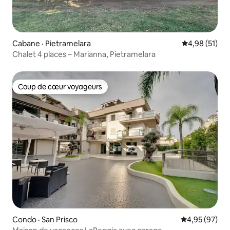
Cabane · Pietramelara
Note moyenne
4,98 (51)
Chalet 4 places – Marianna, Pietramelara
Coup de cœur voyageurs
Coup de cœur voyageurs
Condo · San Prisco
Note moyenne
4,95 (97)