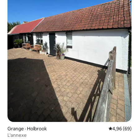
Grange · Holbrook
Note moyenne
4,96 (69)
L'annexe