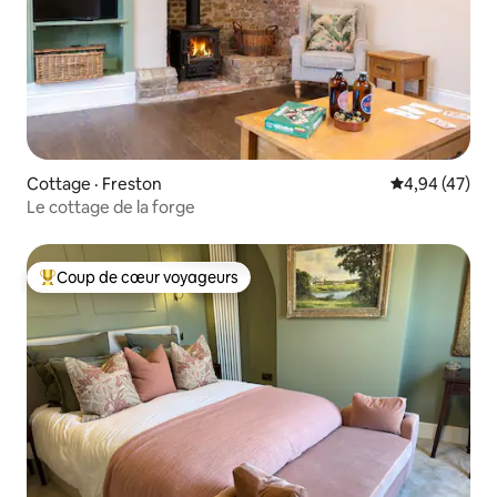
Cottage · Freston
Note moyenne
4,94 (47)
Le cottage de la forge
Coup de cœur voyageurs
Coup de cœur voyageurs parmi les plus aimés