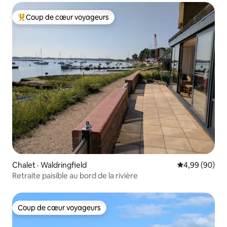
Coup de cœur voyageurs
Coup de cœur voyageurs parmi les plus aimés
Chalet · Waldringfield
Note moyenne
4,99 (90)
Retraite paisible au bord de la rivière
Coup de cœur voyageurs
Coup de cœur voyageurs