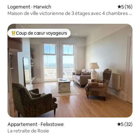
Logement · Harwich
Note moye
5 (16)
Maison de ville victorienne de 3 étages avec 4 chambres à
Harwich
Coup de cœur voyageurs
Coup de cœur voyageurs parmi les plus aimés
Appartement · Felixstowe
Note moye
5 (32)
La retraite de Rosie