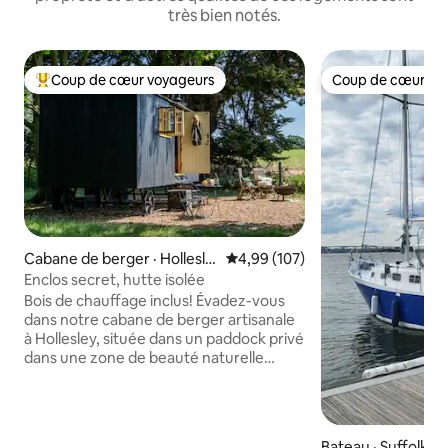
très bien notés.
Coup de cœur voyageurs
Coup de cœur vo
Coup de cœur voyageurs parmi les plus aimés
Coup de cœur vo
Cabane de berger · Hollesle
Note moyenne de 4,99 sur 5, 1
4,99 (107)
y
Enclos secret, hutte isolée
Bois de chauffage inclus! Évadez-vous
dans notre cabane de berger artisanale
à Hollesley, située dans un paddock privé
dans une zone de beauté naturelle
exceptionnelle. Entourée d’arbres et
discrètement clôturée par une barrière
à l’épreuve des chiens, elle offre une vue
imprenable sur des champs vallonnés et
Bateau · Suffolk