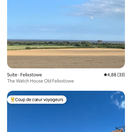
Suite · Felixstowe
Note moyenne
4,88 (33)
The Watch House Old Felixstowe
Coup de cœur voyageurs
Coup de cœur voyageurs parmi les plus aimés