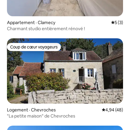
Appartement · Clamecy
Note moy
5 (3)
Charmant studio entièrement rénové !
Coup de cœur voyageurs
Coup de cœur voyageurs
Logement · Chevroches
Note moyenne
4,94 (48)
"La petite maison" de Chevroches