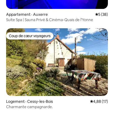
Appartement · Auxerre
Note moye
5 (38)
Suite Spa | Sauna Privé & Cinéma-Quais de l’Yonne
Coup de cœur voyageurs
Coup de cœur voyageurs
Logement · Cessy-les-Bois
Note moyenne
4,88 (17)
Charmante campagnarde.