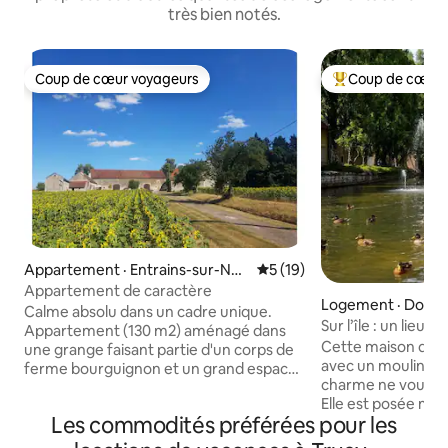
très bien notés.
Coup de cœur voyageurs
Coup de cœur 
Coup de cœur voyageurs
Coup de cœur voy
Appartement · Entrains-sur-Noh
Note moyenne de 5 sur 5, 
5 (19)
ain
Appartement de caractère
Logement · Donz
Calme absolu dans un cadre unique.
Sur l’île : un lieu
Appartement (130 m2) aménagé dans
pauser »
Cette maison de m
une grange faisant partie d'un corps de
avec un moulin à h
ferme bourguignon et un grand espace
charme ne vous lai
rural (6.5 ha) avec bois privé, étang,
Elle est posée ma
vastes pelouses, salle des fêtes...pour se
Les commodités préférées pour les
rivière. Nous l'av
détendre, se promener, pique-niquer,
récemment, en pr
jouer ou simplement se reposer! À