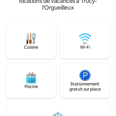
locations de vacances à Trucy-
authenticité et son
800m du village et son Château du
l'Orgueilleux
idéale pour quelqu
Réveillon. À proximité des célèbres
entre amis, à proxi
vignobles de Sancerre/Pouilly, des
Sancerre, proche 
châteaux de St Fargeau & de Guédelon,
Guédelon. 5 grand
Vézelay, la Loire... Langues: français,
de bains, un salon 
anglais, allemand
bien équipée, 2 ma
découvrir !
Cuisine
Wi-Fi
Stationnement
Piscine
gratuit sur place