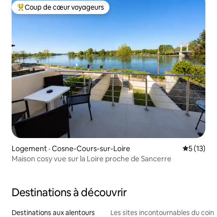
Coup de cœur voyageurs
Coup de cœur voyageurs parmi les plus aimés
Logement · Cosne-Cours-sur-Loire
Note moye
5 (13)
Maison cosy vue sur la Loire proche de Sancerre
Destinations à découvrir
Destinations aux alentours
Les sites incontournables du coin