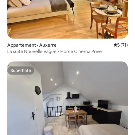
Appartement · Auxerre
Note moye
5 (71)
La suite Nouvelle Vague • Home Cinéma Privé
Superhôte
Superhôte