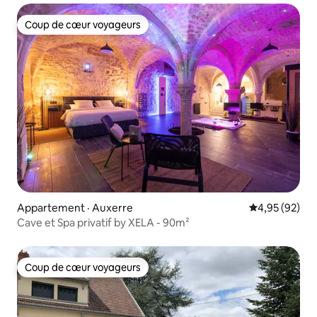
Coup de cœur voyageurs
Coup de cœur voyageurs
Appartement · Auxerre
Note moyenne
4,95 (92)
Cave et Spa privatif by XELA - 90m²
Coup de cœur voyageurs
Coup de cœur voyageurs