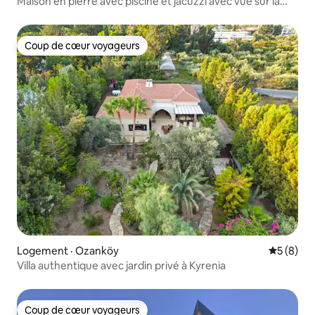
Maison en pierre avec piscine et jacuzzi avec vue sur la
baie de Kabak
Coup de cœur voyageurs
Coup de cœur voyageurs
Logement · Ozanköy
Note moy
5 (8)
Villa authentique avec jardin privé à Kyrenia
Coup de cœur voyageurs