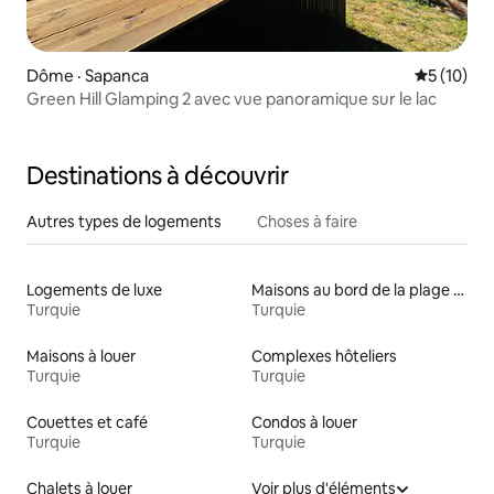
Dôme · Sapanca
Note moye
5 (10)
Green Hill Glamping 2 avec vue panoramique sur le lac
Destinations à découvrir
Autres types de logements
Choses à faire
Logements de luxe
Maisons au bord de la plage à louer
Turquie
Turquie
Maisons à louer
Complexes hôteliers
Turquie
Turquie
Couettes et café
Condos à louer
Turquie
Turquie
Chalets à louer
Voir plus d'éléments