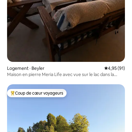
Logement · Beyler
Note moyenne
4,95 (91)
Maison en pierre Meria Life avec vue sur le lac dans la
nature
Coup de cœur voyageurs
Coup de cœur voyageurs parmi les plus aimés