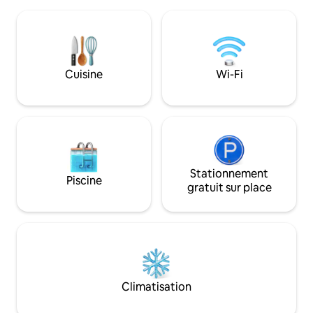
d'une table de ping-pong. Détendez-
(voie de trekking)
vous dans l'espace de vie ouvert avec
Vous pouvez faire
une télévision intelligente, un canapé-lit,
nager dans les bai
une cuisine entièrement équipée, un
Demre est à 16 km,
lave-vaisselle, une laveuse et une table
Kaş est à 45 km.
de billard de 7 pieds. Toutes les
Cuisine
Wi-Fi
chambres ont une salle de bain
attenante, y compris la chambre
principale avec un très grand lit, un
jacuzzi et un balcon.
Stationnement
Piscine
gratuit sur place
Climatisation