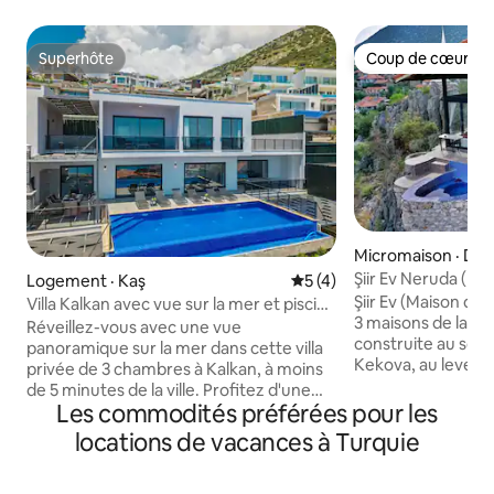
Superhôte
Coup de cœur vo
Superhôte
Coup de cœur vo
Micromaison · De
Şiir Ev Neruda (Ma
Logement · Kaş
Note moyenne de 5 sur 5,
5 (4)
vue panoramique 
Şiir Ev (Maison du
Villa Kalkan avec vue sur la mer et piscine
3 maisons de la f
à débordement privée
Réveillez-vous avec une vue
construite au somm
panoramique sur la mer dans cette villa
Kekova, au lever du 
privée de 3 chambres à Kalkan, à moins
lune. Salon de 40 
de 5 minutes de la ville. Profitez d'une
entièrement équip
Les commodités préférées pour les
piscine à débordement isolée de 10 m,
20 m² avec vue su
de terrasses ensoleillées, de chaises
locations de vacances à Turquie
sud et ouest vont 
longues de qualité, d'un coin repas
la maison. La régi
extérieur, d'un barbecue en brique et
silencieuse et natu