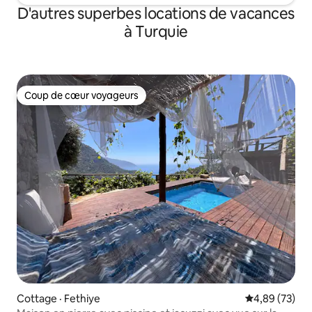
D'autres superbes locations de vacances
à Turquie
Coup de cœur voyageurs
Coup de cœur voyageurs
Cottage · Fethiye
Note moyenne
4,89 (73)