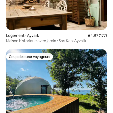
Logement · Ayvalık
Note moyenne 
4,97 (177)
Maison historique avec jardin : Sarı Kapı Ayvalık
Coup de cœur voyageurs
Coup de cœur voyageurs