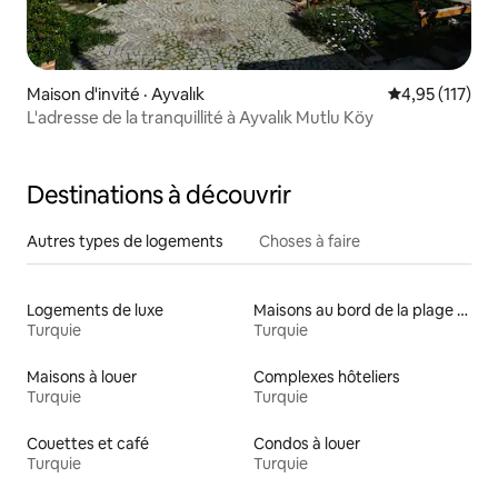
Maison d'invité · Ayvalık
Note moyenne 
4,95 (117)
L'adresse de la tranquillité à Ayvalık Mutlu Köy
Destinations à découvrir
Autres types de logements
Choses à faire
Logements de luxe
Maisons au bord de la plage à louer
Turquie
Turquie
Maisons à louer
Complexes hôteliers
Turquie
Turquie
Couettes et café
Condos à louer
Turquie
Turquie