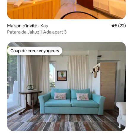
Maison d'invité · Kaş
Note moye
5 (22)
Patara da Jakuzili Ada apart 3
Coup de cœur voyageurs
Coup de cœur voyageurs