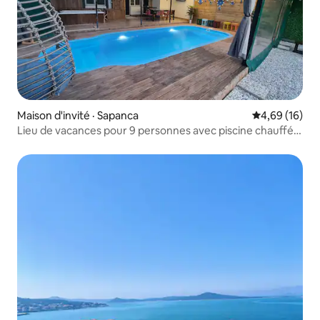
Maison d'invité · Sapanca
Note moyenne
4,69 (16)
Lieu de vacances pour 9 personnes avec piscine chauffée
au centre de Sapanca