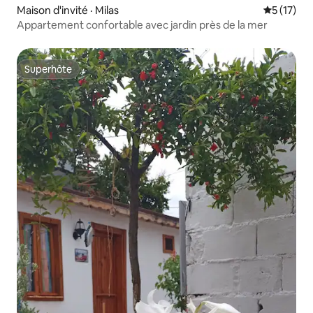
Maison d'invité · Milas
Note moye
5 (17)
Appartement confortable avec jardin près de la mer
Superhôte
Superhôte