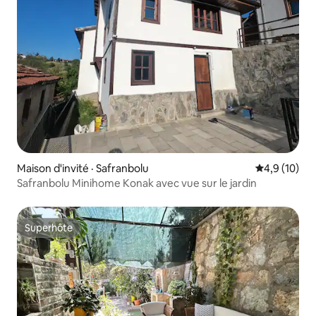
Maison d'invité · Safranbolu
Note moyenn
4,9 (10)
Safranbolu Minihome Konak avec vue sur le jardin
Superhôte
Superhôte