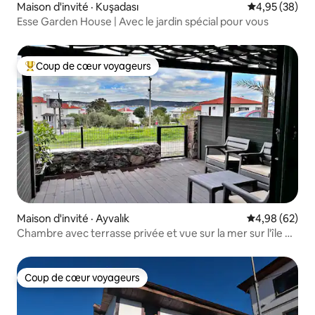
Maison d'invité · Kuşadası
Note moyenne
4,95 (38)
Esse Garden House | Avec le jardin spécial pour vous
Coup de cœur voyageurs
Coup de cœur voyageurs parmi les plus aimés
Maison d'invité · Ayvalık
Note moyenne
4,98 (62)
Chambre avec terrasse privée et vue sur la mer sur l'île de
Cunda
Coup de cœur voyageurs
Coup de cœur voyageurs