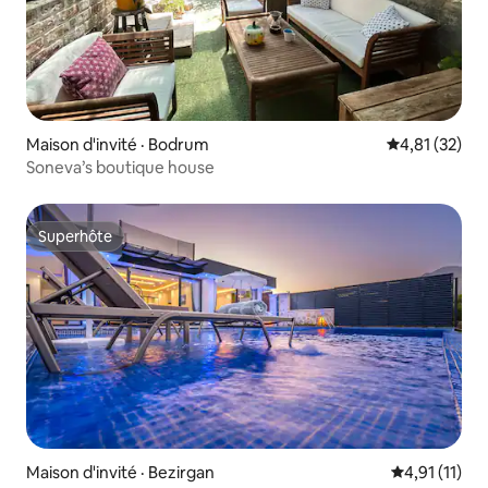
Maison d'invité · Bodrum
Note moyenne
4,81 (32)
Soneva’s boutique house
Superhôte
Superhôte
Maison d'invité · Bezirgan
Note moyenne
4,91 (11)