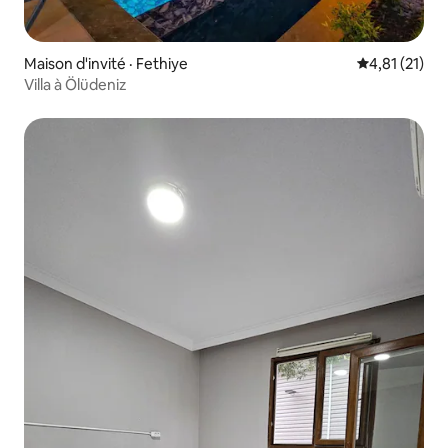
Maison d'invité · Fethiye
Note moyenne
4,81 (21)
Villa à Ölüdeniz