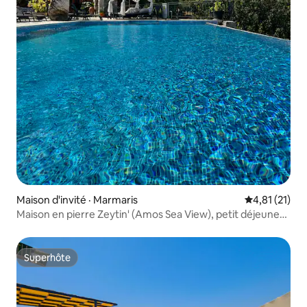
Maison d'invité · Marmaris
Note moyenne
4,81 (21)
Maison en pierre Zeytin' (Amos Sea View), petit déjeuner
inclus
Superhôte
Superhôte