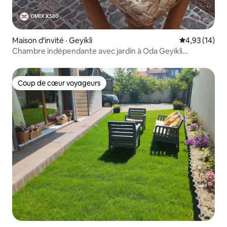
Maison d'invité · Geyikli
Note moyenne
4,93 (14)
Chambre indépendante avec jardin à Oda Geyikli
(Numéro d'autorisation : 17-693)
Coup de cœur voyageurs
Coup de cœur voyageurs