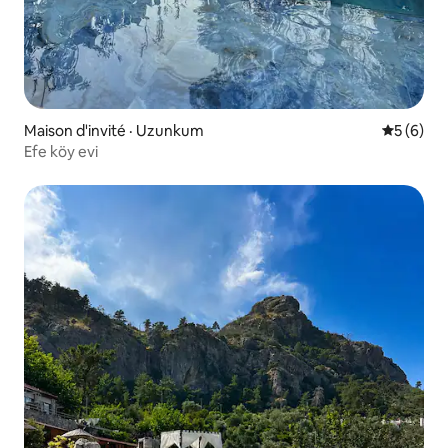
Maison d'invité · Uzunkum
Note moy
5 (6)
Efe köy evi