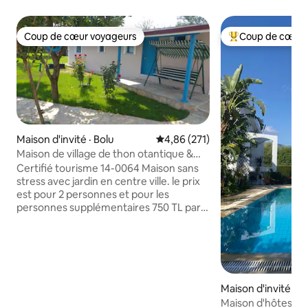
Coup de cœur voyageurs
Coup de cœur 
Coup de cœur voyageurs
Coup de cœur voy
Maison d'invité · Bolu
Note moyenne de 4,86 sur 5, 2
4,86 (271)
Maison de village de thon otantique &
Maison de jardin d'un étage
Certifié tourisme 14-0064 Maison sans
stress avec jardin en centre ville. le prix
est pour 2 personnes et pour les
personnes supplémentaires 750 TL par
personne. maison de jardin
indépendante d'un étage dans le même
jardin. Sobali est authentique et dans le
confort d'une maison de village. Pour le
stationnement, vous pouvez utiliser le
jardin (usage partagé). Vous pouvez
Maison d'invité · 
faire du feu et camper dans le jardin la
lu
Maison d'hôtes, pis