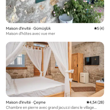
Maison d'invité · Gümüşlük
Note moy
5 (4)
Maison d'hôtes avec vue mer
Maison d'invité · Çeşme
Note moyenne
4,54 (28)
Chambre en pierre avec grand jacuzzi dans le village