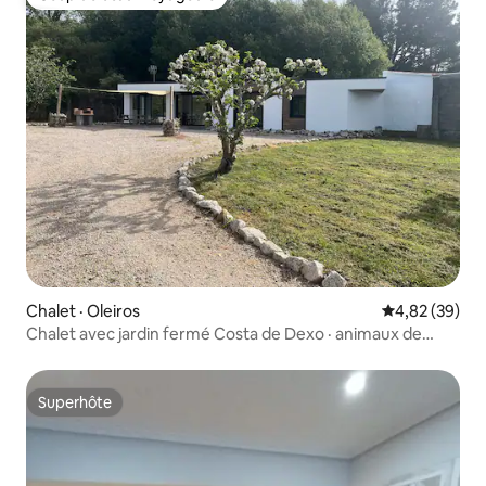
Coup de cœur voyageurs
Chalet · Oleiros
Note moyenne
4,82 (39)
Chalet avec jardin fermé Costa de Dexo · animaux de
compagnie
Superhôte
Superhôte