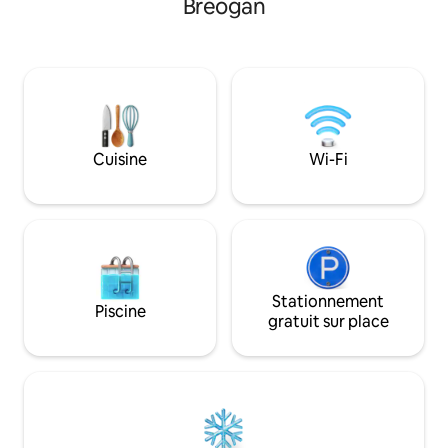
Breogan
dispose d'un parking privé, d'une
d'un salon confort
terrasse et d'un grand jardin. La Casa de
d'une cuisine bien
la Pradera est située à A Baña, La
buanderie, de 2 sa
Corogne, Galice. À 2 km de Negreira, un
complètes, de toile
village qui offre tous les services. À
piscine communaut
16 km de Saint-Jacques-de-Compostelle
Vous trouverez ici 
et à 30 km des plages.
déconnecter, vous
de moments inoubl
Cuisine
Wi-Fi
Stationnement
Piscine
gratuit sur place