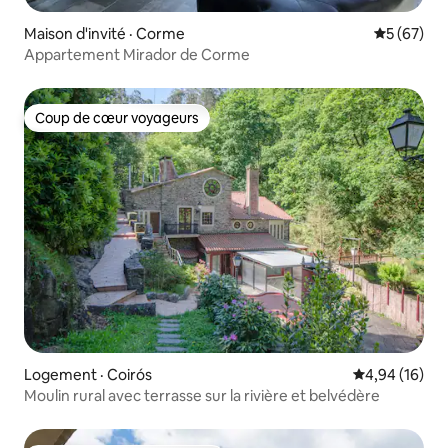
Maison d'invité · Corme
Note moye
5 (67)
Appartement Mirador de Corme
Coup de cœur voyageurs
Coup de cœur voyageurs
Logement · Coirós
Note moyenne
4,94 (16)
Moulin rural avec terrasse sur la rivière et belvédère