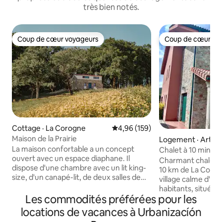
très bien notés.
Coup de cœur voyageurs
Coup de cœur vo
Coup de cœur voyageurs
Coup de cœur vo
Cottage · La Corogne
Note moyenne de 4,96 sur 5, 1
4,96 (159)
Maison de la Prairie
Logement · Artei
La maison confortable a un concept
Chalet à 10 minut
ouvert avec un espace diaphane. Il
Charmant chalet 
dispose d'une chambre avec un lit king-
10 km de La Corogne. Situé à U
size, d'un canapé-lit, de deux salles de
village calme d'un
bains et d'une petite cuisine. Il dispose
habitants, situé à 
d'une connexion Wi-Fi gratuite, du
Les commodités préférées pour les
d'Arteixo. Idéal pour se détendre en
chauffage, d'un bain à remous et d'une
famille dans un e
locations de vacances à Urbanizacíón
télévision à écran plat. La parcelle
champêtre. Il dis