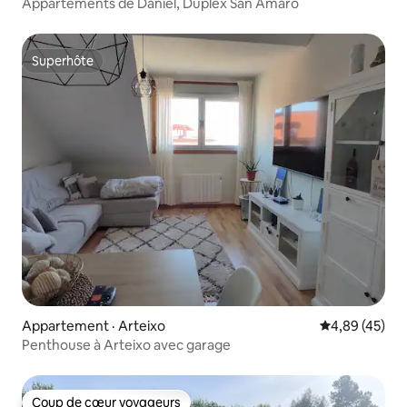
Appartements de Daniel, Duplex San Amaro
Superhôte
Superhôte
Appartement · Arteixo
Note moyenne
4,89 (45)
Penthouse à Arteixo avec garage
Coup de cœur voyageurs