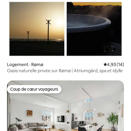
Logement · Rømø
Note moyenne
4,93 (14)
Oasis naturelle privée sur Rømø | Atriumgård, spa et idylle
Coup de cœur voyageurs
Coup de cœur voyageurs