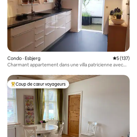
Condo · Esbjerg
Note moyen
5 (137)
Charmant appartement dans une villa patricienne avec
cour
Coup de cœur voyageurs
Coup de cœur voyageurs parmi les plus aimés