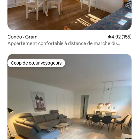
Condo · Gram
Note moyenne 
4,92 (155)
Appartement confortable à distance de marche du
château de Gram
Coup de cœur voyageurs
Coup de cœur voyageurs