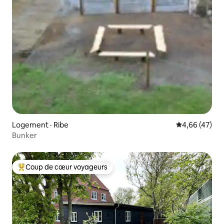
Logement · Ribe
Note moyenne
4,66 (47)
Bunker
Coup de cœur voyageurs
Coup de cœur voyageurs parmi les plus aimés