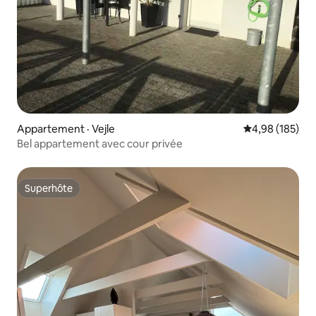
Appartement · Vejle
Note moyenne 
4,98 (185)
Bel appartement avec cour privée
Superhôte
Superhôte