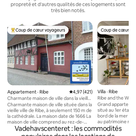
propreté et d'autres qualités de ces logements sont
très bien notés.
Coup de cœur voyageurs
Coup de cœur vo
Coup de cœur voyageurs parmi les plus aimés
Coup de cœur vo
Villa · Ribe
Appartement · Ribe
Note moyenne de 4,97 sur 5, 4
4,97 (421)
Ribe and the Wad
Charmante maison de ville dans la vieille
ville de Ribe
Grand appartemen
Charmante maison de ville située dans la
situé au 1er étage 
vieille ville de Ribe, à seulement 150 m de
bord de la mer des
la cathédrale. La maison date de 1666 La
au patrimoine mon
maison de ville comprend au rez-de-
Vadehavscenteret : les commodités
magnifique paysag
chaussée une kitchenette, une salle de
d'un grand jardin
bains et des toilettes, ainsi qu'une salle à