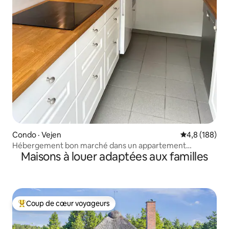
Condo · Vejen
Note moyenne
4,8 (188)
Hébergement bon marché dans un appartement
Maisons à louer adaptées aux familles
moderne.
Coup de cœur voyageurs
Coup de cœur voyageurs parmi les plus aimés