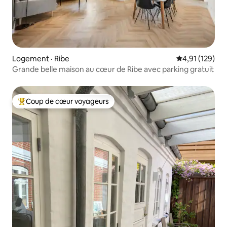
Logement · Ribe
Note moyenne 
4,91 (129)
Grande belle maison au cœur de Ribe avec parking gratuit
Coup de cœur voyageurs
Coup de cœur voyageurs parmi les plus aimés