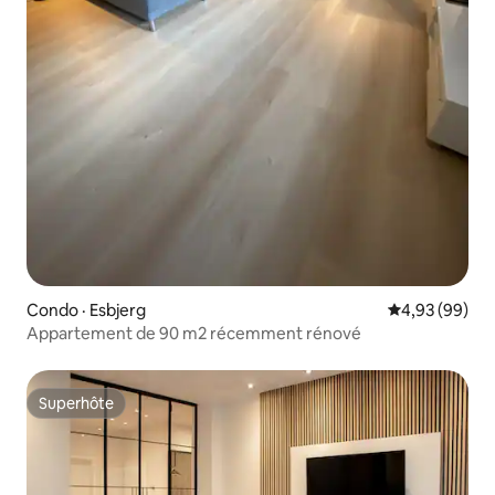
Condo · Esbjerg
Note moyenne
4,93 (99)
Appartement de 90 m2 récemment rénové
Superhôte
Superhôte