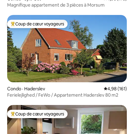
Magnifique appartement de 3 pièces à Morsum
Coup de cœur voyageurs
Coup de cœur voyageurs parmi les plus aimés
Condo · Haderslev
Note moyenne 
4,98 (161)
Ferielejlighed / FeWo / Appartement Haderslev 80 m2
Coup de cœur voyageurs
Coup de cœur voyageurs parmi les plus aimés