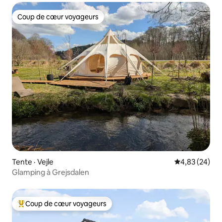
Coup de cœur voyageurs
Coup de cœur voyageurs
Tente · Vejle
Note moyenne
4,83 (24)
Glamping à Grejsdalen
Coup de cœur voyageurs
Coup de cœur voyageurs parmi les plus aimés