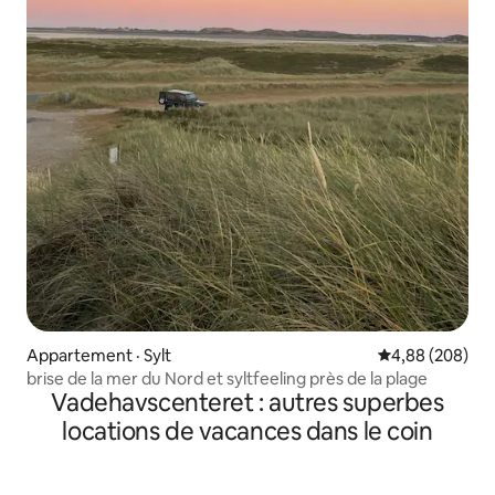
Appartement · Sylt
Note moyenne 
4,88 (208)
brise de la mer du Nord et syltfeeling près de la plage
Vadehavscenteret : autres superbes
locations de vacances dans le coin