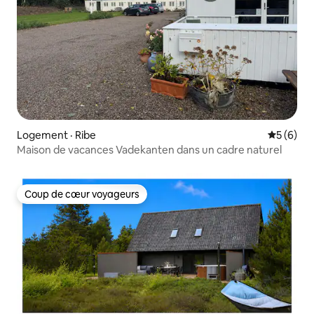
Logement · Ribe
Note moy
5 (6)
Maison de vacances Vadekanten dans un cadre naturel
Coup de cœur voyageurs
Coup de cœur voyageurs