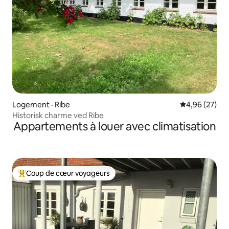
Logement · Ribe
Note moyenne
4,96 (27)
Historisk charme ved Ribe
Appartements à louer avec climatisation
Coup de cœur voyageurs
Coup de cœur voyageurs parmi les plus aimés