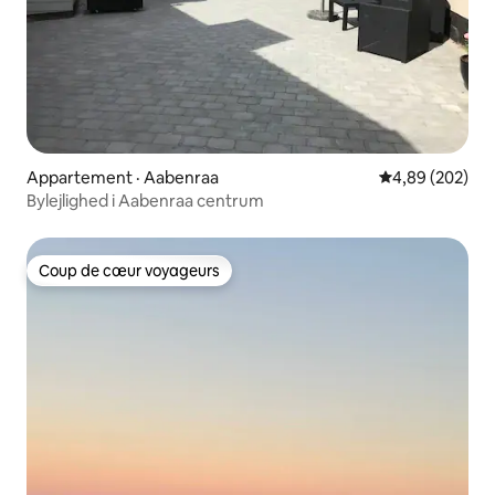
Appartement · Aabenraa
Note moyenne 
4,89 (202)
Bylejlighed i Aabenraa centrum
Coup de cœur voyageurs
Coup de cœur voyageurs