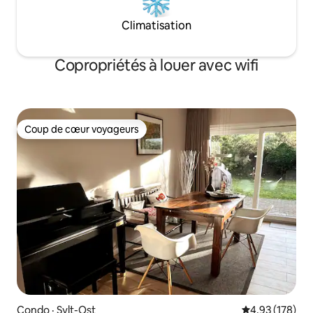
Climatisation
Copropriétés à louer avec wifi
Coup de cœur voyageurs
Coup de cœur voyageurs
Condo · Sylt-Ost
Note moyenne 
4,93 (178)