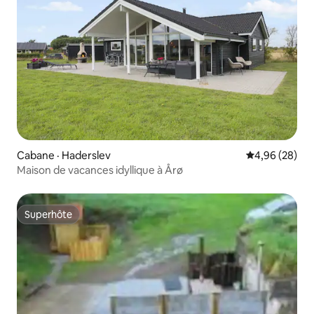
Cabane · Haderslev
Note moyenne
4,96 (28)
Maison de vacances idyllique à Årø
Superhôte
Superhôte