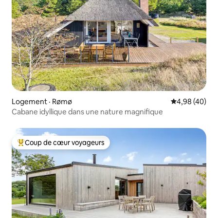
Logement · Rømø
Note moyenne
4,98 (40)
Cabane idyllique dans une nature magnifique
Coup de cœur voyageurs
Coup de cœur voyageurs parmi les plus aimés