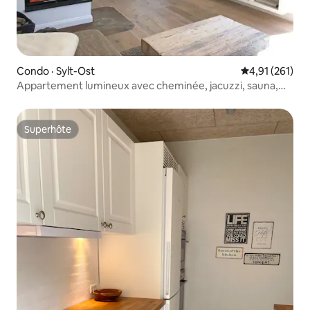
Condo · Sylt-Ost
Note moyenne 
4,91 (261)
Appartement lumineux avec cheminée, jacuzzi, sauna,
jardin
Superhôte
Superhôte