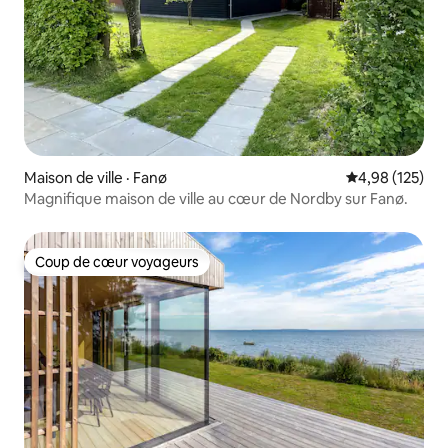
Maison de ville · Fanø
Note moyenne 
4,98 (125)
Magnifique maison de ville au cœur de Nordby sur Fanø.
Coup de cœur voyageurs
Coup de cœur voyageurs