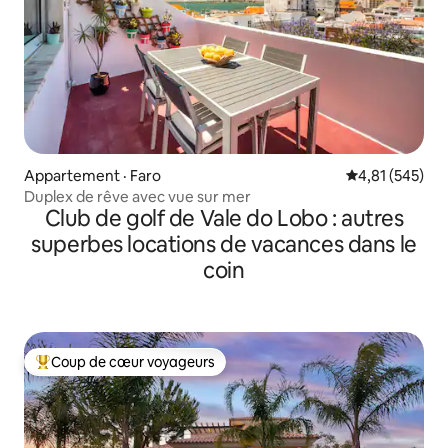
Appartement · Faro
Note moyenne 
4,81 (545)
Duplex de rêve avec vue sur mer
Club de golf de Vale do Lobo : autres
superbes locations de vacances dans le
coin
Coup de cœur voyageurs
Coup de cœur voyageurs parmi les plus aimés