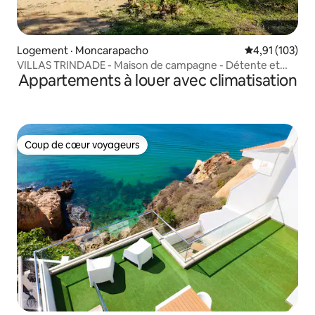
Logement · Moncarapacho
Note moyenne 
4,91 (103)
VILLAS TRINDADE - Maison de campagne - Détente et
Appartements à louer avec climatisation
détente
Coup de cœur voyageurs
Coup de cœur voyageurs