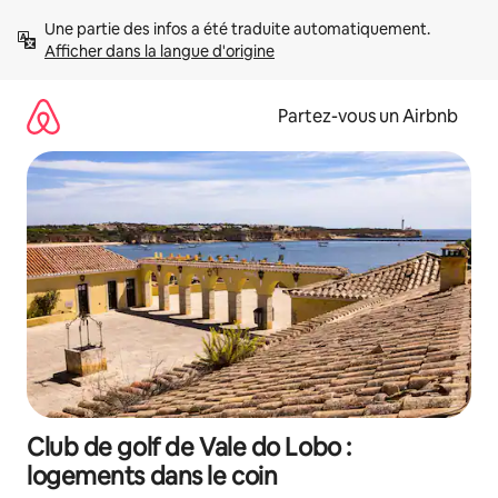
Aller
Une partie des infos a été traduite automatiquement. 
directement
Afficher dans la langue d'origine
au
contenu
Partez-vous un Airbnb
Club de golf de Vale do Lobo :
logements dans le coin