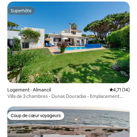
Superhôte
Superhôte
Logement · Almancil
Note moyenne
4,71 (14)
Villa de 3 chambres - Dunas Douradas - Emplacement
idéal !
Coup de cœur voyageurs
Coup de cœur voyageurs