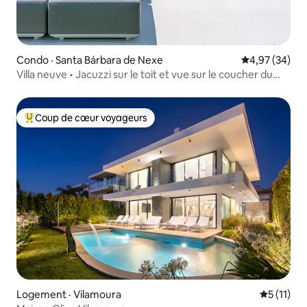
Condo · Santa Bárbara de Nexe
Note moyenne
4,97 (34)
Villa neuve • Jacuzzi sur le toit et vue sur le coucher du
soleil
Coup de cœur voyageurs
Coup de cœur voyageurs parmi les plus aimés
Logement · Vilamoura
Note moye
5 (11)