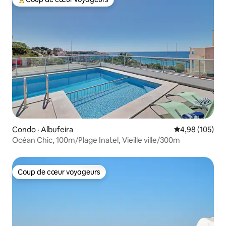
Coup de cœur voyageurs parmi les plus aimés
Condo · Albufeira
Note moyenne 
4,98 (105)
Océan Chic, 100m/Plage Inatel, Vieille ville/300m
Coup de cœur voyageurs
Coup de cœur voyageurs