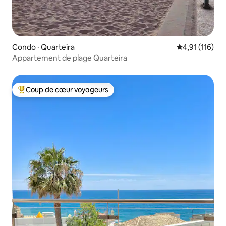
Condo · Quarteira
Note moyenne 
4,91 (116)
Appartement de plage Quarteira
Coup de cœur voyageurs
Coup de cœur voyageurs parmi les plus aimés