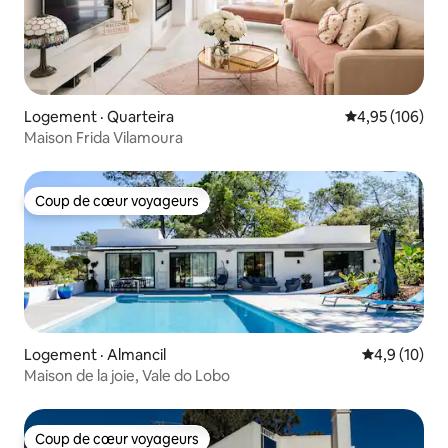
Logement · Quarteira
Note moyenne 
4,95 (106)
Maison Frida Vilamoura
Coup de cœur voyageurs
Coup de cœur voyageurs
Logement · Almancil
Note moyenn
4,9 (10)
Maison de la joie, Vale do Lobo
Coup de cœur voyageurs
Coup de cœur voyageurs