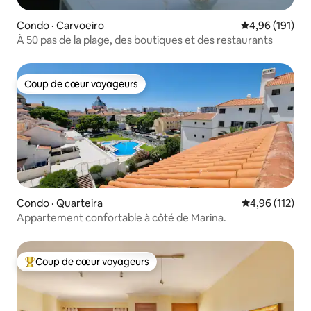
Condo · Carvoeiro
Note moyenne 
4,96 (191)
À 50 pas de la plage, des boutiques et des restaurants
Coup de cœur voyageurs
Coup de cœur voyageurs
Condo · Quarteira
Note moyenne 
4,96 (112)
Appartement confortable à côté de Marina.
Coup de cœur voyageurs
Coup de cœur voyageurs parmi les plus aimés