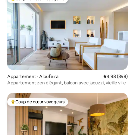
Coup de cœur voyageurs parmi les plus aimés
Appartement · Albufeira
Note moyenne 
4,98 (398)
Appartement zen élégant, balcon avec jacuzzi, vieille ville
Coup de cœur voyageurs
Coup de cœur voyageurs parmi les plus aimés