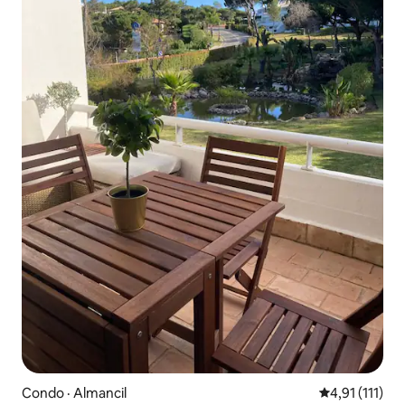
Condo · Almancil
Note moyenne
4,91 (111)