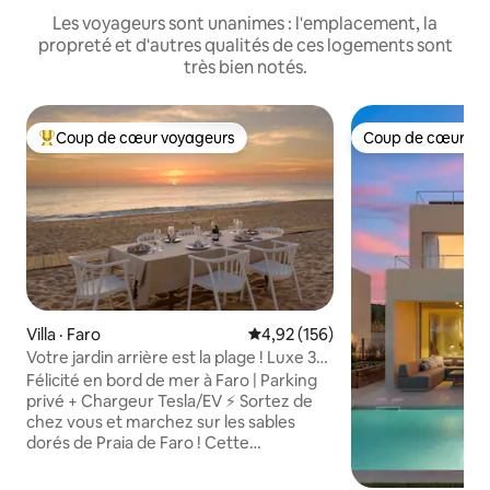
Les voyageurs sont unanimes : l'emplacement, la
propreté et d'autres qualités de ces logements sont
très bien notés.
Coup de cœur voyageurs
Coup de cœur vo
Coup de cœur voyageurs parmi les plus aimés
Coup de cœur vo
Villa · Faro
Note moyenne de 4,92 sur 5, 1
4,92 (156)
Votre jardin arrière est la plage ! Luxe 3
lits
Félicité en bord de mer à Faro | Parking
privé + Chargeur Tesla/EV ⚡ Sortez de
chez vous et marchez sur les sables
dorés de Praia de Faro ! Cette
charmante maison en bord de mer offre
une vue imprenable, un confort