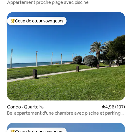
Appartement proche plage avec piscine
Coup de cœur voyageurs
Coup de cœur voyageurs parmi les plus aimés
Condo · Quarteira
Note moyenne 
4,96 (107)
Bel appartement d'une chambre avec piscine et parking
gratuit
Coup de cœur voyageurs