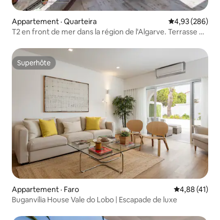
Appartement · Quarteira
Note moyenne 
4,93 (286)
T2 en front de mer dans la région de l'Algarve. Terrasse de
30 m2
Superhôte
Superhôte
Appartement · Faro
Note moyenne
4,88 (41)
Buganvília House Vale do Lobo | Escapade de luxe