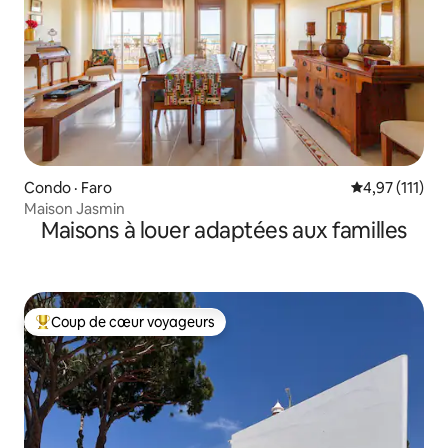
Condo · Faro
Note moyenne 
4,97 (111)
Maison Jasmin
Maisons à louer adaptées aux familles
Coup de cœur voyageurs
Coup de cœur voyageurs parmi les plus aimés