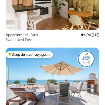
Appartement · Faro
Note moyenne 
4,94 (143)
Sweet Nest Faro
Coup de cœur voyageurs
Coup de cœur voyageurs parmi les plus aimés