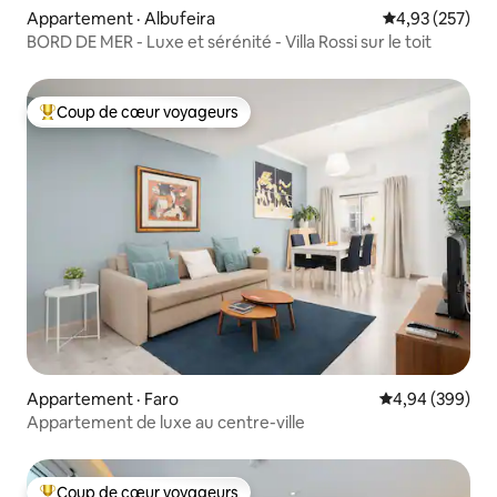
Appartement · Albufeira
Note moyenne 
4,93 (257)
BORD DE MER - Luxe et sérénité - Villa Rossi sur le toit
Coup de cœur voyageurs
Coup de cœur voyageurs parmi les plus aimés
Appartement · Faro
Note moyenne 
4,94 (399)
Appartement de luxe au centre-ville
Coup de cœur voyageurs