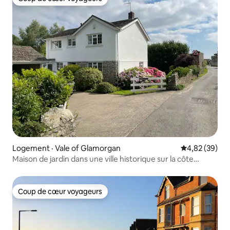
Coup de cœur voyageurs
Logement · Vale of Glamorgan
Note moyenne
4,82 (39)
Maison de jardin dans une ville historique sur la côte
galloise
Coup de cœur voyageurs
Coup de cœur voyageurs