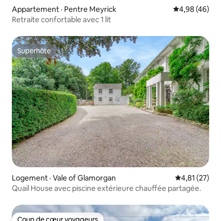
Appartement · Pentre Meyrick
Note moyenne
4,98 (46)
Retraite confortable avec 1 lit
Superhôte
Superhôte
Logement · Vale of Glamorgan
Note moyenne
4,81 (27)
Quail House avec piscine extérieure chauffée partagée.
Coup de cœur voyageurs