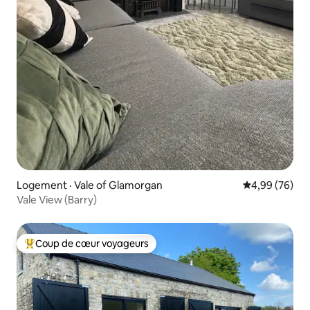
Logement · Vale of Glamorgan
Note moyenne
4,99 (76)
Vale View (Barry)
Coup de cœur voyageurs
Coup de cœur voyageurs parmi les plus aimés