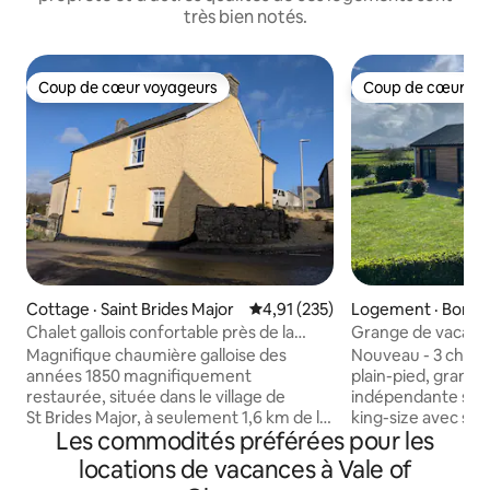
très bien notés.
Coup de cœur voyageurs
Coup de cœur vo
Coup de cœur voyageurs
Coup de cœur vo
Cottage · Saint Brides Major
Note moyenne de 4,91 sur 5, 2
4,91 (235)
Logement · Bonvil
Chalet gallois confortable près de la
Grange de vacan
plage de Southerndown/espaces de
3 chambres constru
Magnifique chaumière galloise des
Nouveau - 3 cham
travail
années 1850 magnifiquement
plain-pied, grang
restaurée, située dans le village de
indépendante spa
St Brides Major, à seulement 1,6 km de la
king-size avec sall
Les commodités préférées pour les
plage de Southerndown et du sentier
dressing, 1 chambr
côtier du pays de Galles. Peut accueillir
chambre à deux lit
locations de vacances à Vale of
5 personnes, avec une chambre à grand
région pittoresque