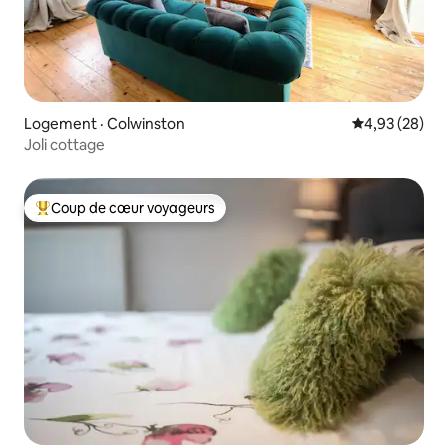
Logement · Colwinston
Note moyenne
4,93 (28)
Joli cottage
Coup de cœur voyageurs
Coup de cœur voyageurs parmi les plus aimés