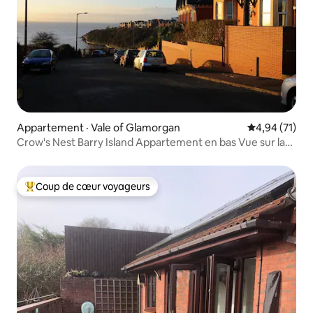
Appartement · Vale of Glamorgan
Note moyenne
4,94 (71)
Crow's Nest Barry Island Appartement en bas Vue sur la
mer
Coup de cœur voyageurs
Coup de cœur voyageurs parmi les plus aimés