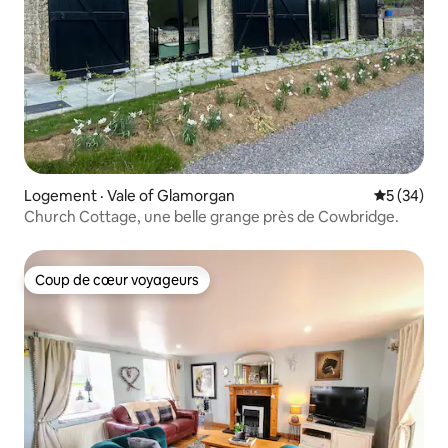
Logement · Vale of Glamorgan
Note moye
5 (34)
Church Cottage, une belle grange près de Cowbridge.
Coup de cœur voyageurs
Coup de cœur voyageurs