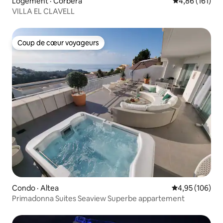
Logement · Corbera
Note moyenne 
4,86 (161)
VILLA EL CLAVELL
Coup de cœur voyageurs
Coup de cœur voyageurs
Condo · Altea
Note moyenne 
4,95 (106)
Primadonna Suites Seaview Superbe appartement