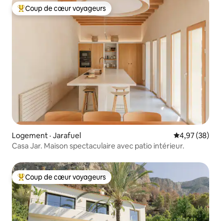
Coup de cœur voyageurs
Coup de cœur voyageurs parmi les plus aimés
Logement · Jarafuel
Note moyenne
4,97 (38)
Casa Jar. Maison spectaculaire avec patio intérieur.
Coup de cœur voyageurs
Coup de cœur voyageurs parmi les plus aimés