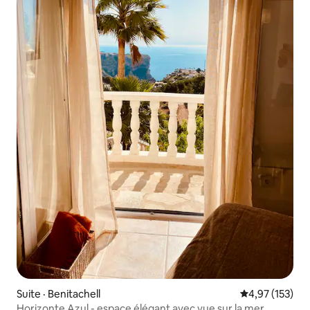
Suite · Benitachell
Note moyenne 
4,97 (153)
Horizonte Azul - espace élégant avec vue sur la mer