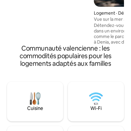
pleinement dans la nature, découvrir
cette région authentique, faire des
Logement · Dénia
promenades, faire du kayak au lac, faire
Vue sur la mer à D
du vélo, manger dans de nombreux
restaurants locaux, etc. Nous avons une
Détendez-vous ave
immense pergola en bois, de l'eau du
dans un environn
citern, de l'électricité solaire avec 5 kW
comme le parc na
de batery, 2 douches.
à Denia, avec des 
Communauté valencienne : les
entre mer et mont
une oasis de paix.
commodités populaires pour les
de plages de sable
logements adaptés aux familles
pouvez pratiquer 
sports nautiques e
pouvez faire des e
montagne. Dans la 
des brochures avec
sportives et cultur
déclarée ville cré
par l'Unesco.
Cuisine
Wi-Fi