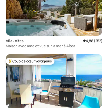
Villa · Altea
Note moyenne 
4,88 (252)
Maison avec âme et vue sur la mer à Altea
Coup de cœur voyageurs
Coup de cœur voyageurs parmi les plus aimés