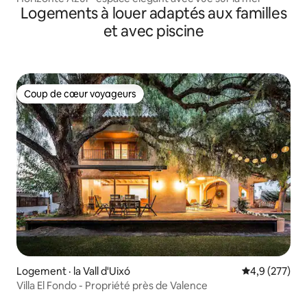
Logements à louer adaptés aux familles
et avec piscine
Coup de cœur voyageurs
Coup de cœur voyageurs
Logement · la Vall d'Uixó
Note moyenne
4,9 (277)
Villa El Fondo - Propriété près de Valence