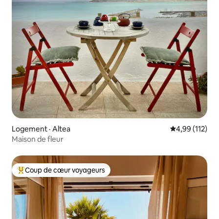
Logement · Altea
Note moyenne 
4,99 (112)
Maison de fleur
Coup de cœur voyageurs
Coup de cœur voyageurs parmi les plus aimés