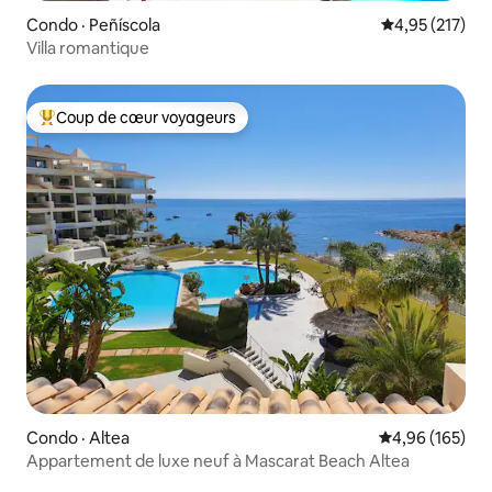
Condo · Peñíscola
Note moyenne 
4,95 (217)
Villa romantique
Coup de cœur voyageurs
Coup de cœur voyageurs parmi les plus aimés
Condo · Altea
Note moyenne 
4,96 (165)
Appartement de luxe neuf à Mascarat Beach Altea