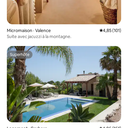
Micromaison · Valence
Note moyenne 
4,85 (101)
Suite avec jacuzzi à la montagne.
Superhôte
Superhôte