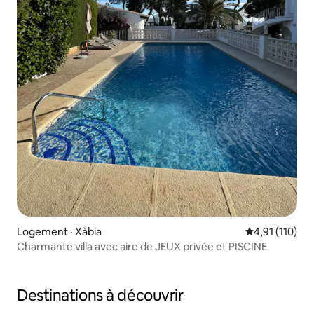
Logement · Xàbia
Note moyenne 
4,91 (110)
Charmante villa avec aire de JEUX privée et PISCINE
Destinations à découvrir