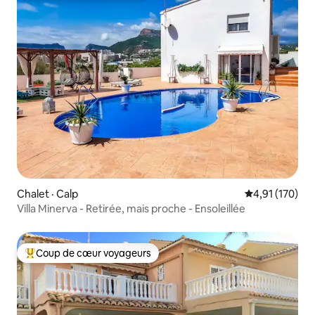
Chalet · Calp
Note moyenne 
4,91 (170)
Villa Minerva - Retirée, mais proche - Ensoleillée
Coup de cœur voyageurs
Coup de cœur voyageurs parmi les plus aimés