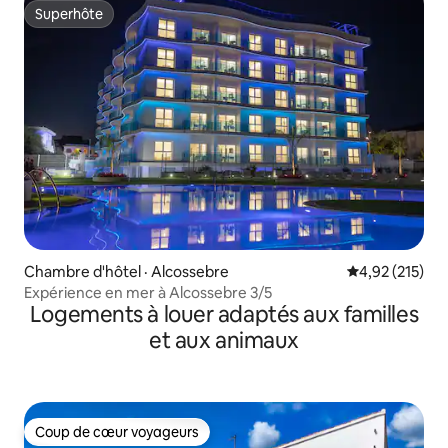
Superhôte
Superhôte
Chambre d'hôtel · Alcossebre
Note moyenne 
4,92 (215)
Expérience en mer à Alcossebre 3/5
Logements à louer adaptés aux familles
et aux animaux
Coup de cœur voyageurs
Coup de cœur voyageurs