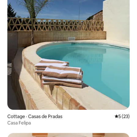
Cottage · Casas de Pradas
Note moye
5 (23)
Casa Felipa