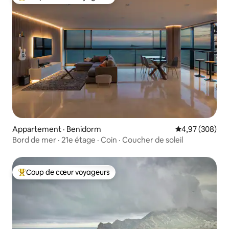
Coup de cœur voyageurs parmi les plus aimés
Appartement · Benidorm
Note moyenne 
4,97 (308)
Bord de mer · 21e étage · Coin · Coucher de soleil
Coup de cœur voyageurs
Coup de cœur voyageurs parmi les plus aimés