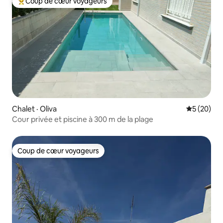
Coup de cœur voyageurs
Coup de cœur voyageurs parmi les plus aimés
Chalet · Oliva
Note moye
5 (20)
Cour privée et piscine à 300 m de la plage
Coup de cœur voyageurs
Coup de cœur voyageurs