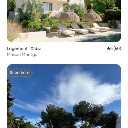
Logement · Xàbia
Note moye
5 (50)
Maison Montgó
Superhôte
Superhôte