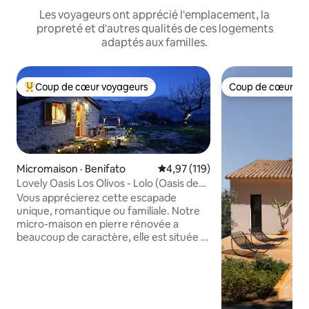
Les voyageurs ont apprécié l'emplacement, la
propreté et d'autres qualités de ces logements
adaptés aux familles.
Coup de cœur voyageurs
Coup de cœur vo
Coup de cœur voyageurs parmi les plus aimés
Coup de cœur vo
Micromaison · Benifato
Note moyenne de 4,97 sur 5, 1
4,97 (119)
Lovely Oasis Los Olivos - Lolo (Oasis de
charme)
Vous apprécierez cette escapade
unique, romantique ou familiale. Notre
micro-maison en pierre rénovée a
beaucoup de caractère, elle est située à
côté du célèbre château de Guadalest
et la vue sur la montagne depuis le
terrain est à couper le souffle. L'accès
est très facile à côté de la route cv-70, et
vous pouvez vous déconnecter