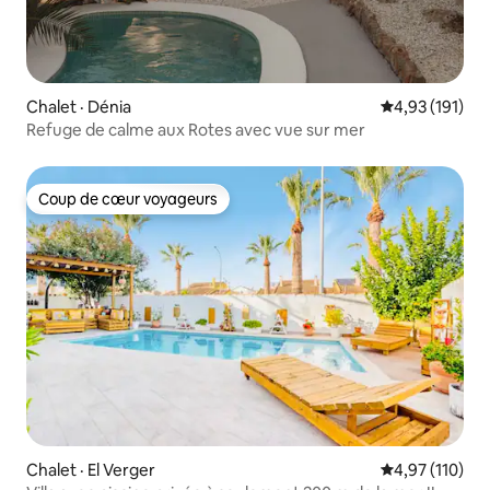
Chalet · Dénia
Note moyenne 
4,93 (191)
Refuge de calme aux Rotes avec vue sur mer
Coup de cœur voyageurs
Coup de cœur voyageurs
Chalet · El Verger
Note moyenne 
4,97 (110)