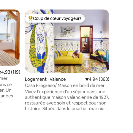
Logement
Coup de cœur voyageurs
Coup
Coup de cœur voyageurs parmi les plus aimés
Coup de
Domaine 
vacances 
Profitez 
style sur
Barranco 
unités d
vous dan
privé ave
naturel 
de la vil
ote moyenne de 4,93 sur 5, 119 commentaires
4,93 (119)
heure des
 mer
Logement · Valence
Note moyenne de 4,94 
4,94 (363)
! Électric
ans ce
chauffage
Casa Progreso/ Maison en bord de mer
 Un
l'airco d
Vivez l’expérience d’un séjour dans une
randes
inclus ! P
authentique maison valencienne de 1927,
s
restaurée avec soin et respect pour son
s de la
histoire. Située dans le quartier marinier
x
du Cabanyal et protégée en raison de sa
 se
valeur architecturale, elle a conservé ses
hentique,
sols hydrauliques et ses carreaux
res
aucoup de
d’origine, ses plafonds de près de