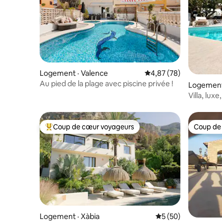
Logement · Valence
Note moyenne de 4,87
4,87 (78)
Au pied de la plage avec piscine privée !
Logement 
Villa, luxe
Coup de cœur voyageurs
Coup de
Coup de cœur voyageurs parmi les plus aimés
Coup de
Logement · Xàbia
Note moyenne de 5
5 (50)