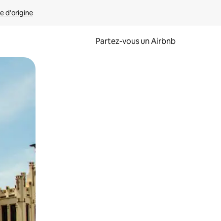
e d'origine
Partez-vous un Airbnb
et en les faisant glisser.