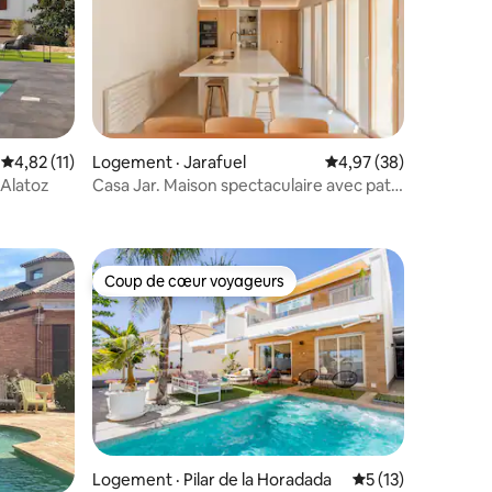
Note moyenne de 4,82 sur 5, 11 commentaires
4,82 (11)
Logement · Jarafuel
Note moyenne de 4,97
4,97 (38)
Alatoz
Casa Jar. Maison spectaculaire avec patio
res
intérieur.
Coup de cœur voyageurs
Coup de cœur voyageurs
Logement · Pilar de la Horadada
Note moyenne de 
5 (13)