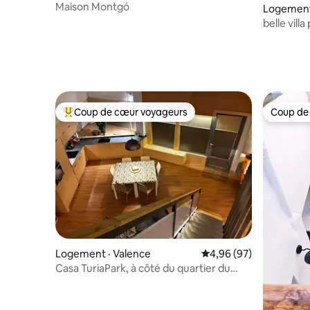
Maison Montgó
Logement 
belle vill
Coup de cœur voyageurs
Coup de
Coup de cœur voyageurs parmi les plus aimés
Coup de
Logement · Valence
Note moyenne de 4,96
4,96 (97)
Casa TuriaPark, à côté du quartier du
Carmen