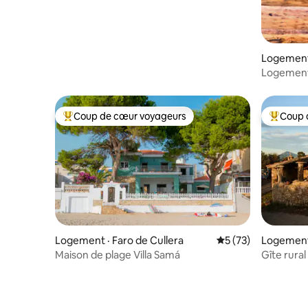
Logement 
Logement 
Coup de cœur voyageurs
Coup 
Coup de cœur voyageurs parmi les plus aimés
Coup de 
Logement · Faro de Cullera
Note moyenne de 5
5 (73)
Logement
estrat
Maison de plage Villa Samá
Gîte rural