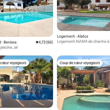
 sur 5, 78 commentaires
Logement · Alatoz
Logement AVIAM de charme à 
· Benissa
Note moyenne de 4,73 sur 5, 66 commentai
4,73 (66)
, piscine, air
 cœur voyageurs
Coup de cœur voyageurs
 cœur voyageurs
Coup de cœur voyageurs
 sur 5, 50 commentaires