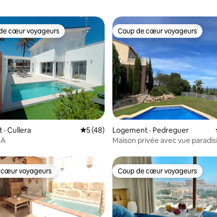
de cœur voyageurs
Coup de cœur voyageurs
cœur voyageurs parmi les plus aimés
Coup de cœur voyageurs
 sur 5, 36 commentaires
· Cullera
Note moyenne de 5 sur 5, 48 commentai
5 (48)
Logement · Pedreguer
-A
Maison privée avec vue paradis
 cœur voyageurs
Coup de cœur voyageurs
 cœur voyageurs
Coup de cœur voyageurs