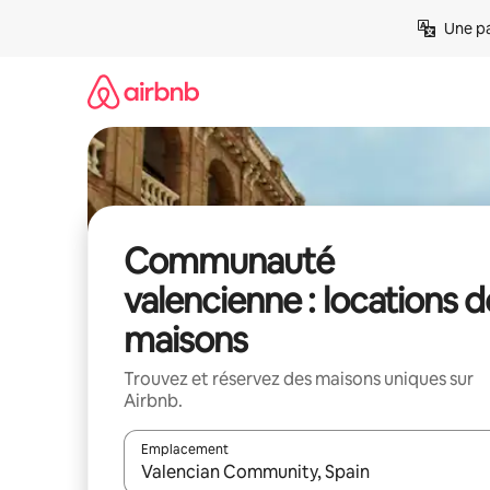
Aller
Une pa
directement
au
contenu
Communauté
valencienne : locations d
maisons
Trouvez et réservez des maisons uniques sur
Airbnb.
Emplacement
Quand les résultats sont affichés, parcourez-les en 