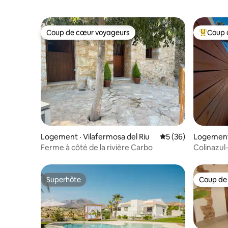
Coup de cœur voyageurs
Coup 
Coup de cœur voyageurs
Coup de 
Logement · Vilafermosa del Riu
Note moyenne de 5
5 (36)
Logement 
Ferme à côté de la rivière Carbo
Colinazul
Superhôte
Coup de
Superhôte
Coup de