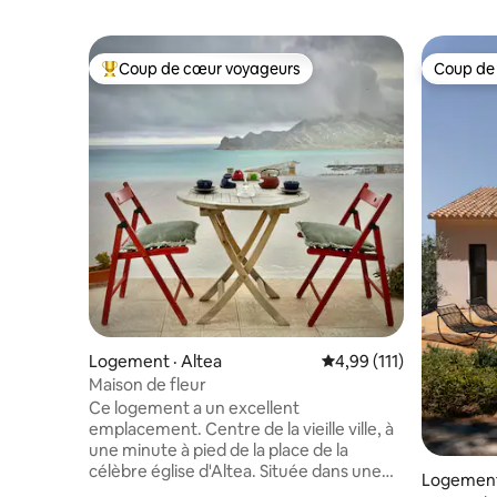
Coup de cœur voyageurs
Coup de
Coup de cœur voyageurs parmi les plus aimés
Coup de
Logement · Altea
Note moyenne de 4,99 
4,99 (111)
Maison de fleur
Ce logement a un excellent
emplacement. Centre de la vieille ville, à
une minute à pied de la place de la
célèbre église d'Altea. Située dans une
Logement
rue calme au point le plus élevé d'Altea,