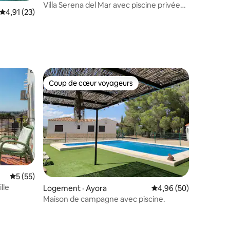
Villa Serena del Mar avec piscine privée
res
Note moyenne de 4,91 sur 5, 23 commentaires
4,91 (23)
(HHH)
Coup de cœur voyageurs
les plus aimés
Coup de cœur voyageurs
Note moyenne de 5 sur 5, 55 commentaires
5 (55)
lle
Logement · Ayora
Note moyenne de 4,96
4,96 (50)
Maison de campagne avec piscine.