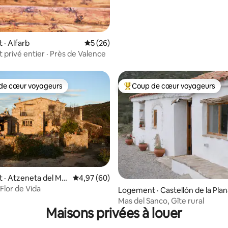
· Alfarb
Note moyenne de 5 sur 5, 26 commentai
5 (26)
privé entier · Près de Valence
de cœur voyageurs
Coup de cœur voyageurs
cœur voyageurs parmi les plus aimés
Coup de cœur voyageurs parmi 
 sur 5, 73 commentaires
 · Atzeneta del Ma
Note moyenne de 4,97 sur 5, 60 commentai
4,97 (60)
 Flor de Vida
Logement · Castellón de la Pla
Mas del Sanco, Gîte rural
Maisons privées à louer