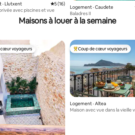
· Llutxent
Note moyenne de 5 sur 5, 16 commentai
5 (16)
Logement · Caudete
a privée avec piscines et vue
Baladres II
Maisons à louer à la semaine
 cœur voyageurs
Coup de cœur voyageurs
 cœur voyageurs
Coup de cœur voyageurs parmi 
Logement · Altea
Maison avec vue dans la vieille vi
 sur 5, 97 commentaires