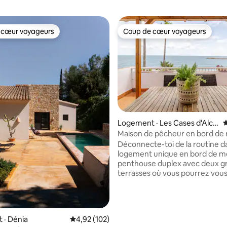
 cœur voyageurs
Coup de cœur voyageurs
 cœur voyageurs
Coup de cœur voyageurs
Logement · Les Cases d'Alca
N
nar
Maison de pêcheur en bord de
Déconnecte-toi de la routine d
logement unique en bord de mer.
penthouse duplex avec deux g
sur 5, 111 commentaires
terrasses où vous pourrez vou
détendre en écoutant les vague
mer et en regardant les bateau
naviguer. Tranquillité et nature
rejoignent dans un paradis aut
 · Dénia
Note moyenne de 4,92 sur 5, 102 commentai
4,92 (102)
dans une zone sûre et avec be