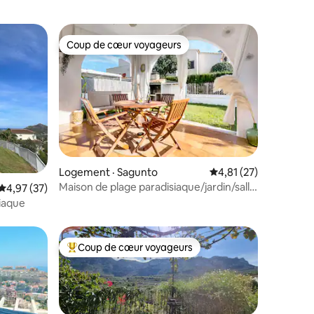
Coup de cœur voyageurs
Coup de cœur voyageurs
Logement · Sagunto
Note moyenne de 4,8
4,81 (27)
Maison de plage paradisiaque/jardin/salle
res
Note moyenne de 4,97 sur 5, 37 commentaires
4,97 (37)
de sport/30 min de Valence
iaque
Coup de cœur voyageurs
Coup de cœur voyageurs parmi les plus aimés