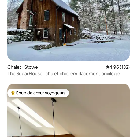
Chalet · Stowe
Note moyenne 
4,96 (132)
The SugarHouse : chalet chic, emplacement privilégié
Coup de cœur voyageurs
Coup de cœur voyageurs parmi les plus aimés