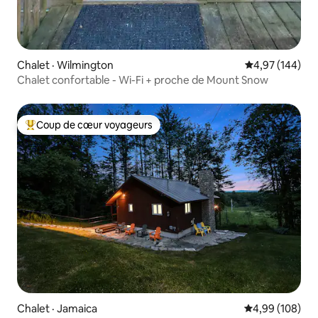
Chalet · Wilmington
Note moyenne 
4,97 (144)
Chalet confortable - Wi-Fi + proche de Mount Snow
Coup de cœur voyageurs
Coup de cœur voyageurs parmi les plus aimés
Chalet · Jamaica
Note moyenne 
4,99 (108)