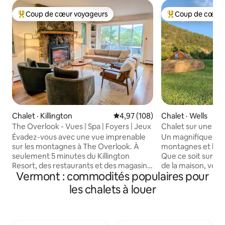
Coup de cœur voyageurs
Coup de cœur 
Coup de cœur voyageurs parmi les plus aimés
Coup de cœur voy
Chalet · Killington
Note moyenne de 4,97 sur 5, 1
4,97 (108)
Chalet · Wells
The Overlook - Vues | Spa | Foyers | Jeux
Chalet sur une coll
montagne et le lac
Évadez-vous avec une vue imprenable
Un magnifique chal
sur les montagnes à The Overlook. À
montagnes et le l
seulement 5 minutes du Killington
Que ce soit sur la t
Resort, des restaurants et des magasins.
de la maison, vous
Vermont : commodités populaires pour
Profitez de la tranquillité de ce chalet de
vue tranquille et s
montagne privé et confortable après
montagnes et les lacs. D'une su
les chalets à louer
une longue journée d'aventure et
de plus de 3 000 p
détendez-vous dans le jacuzzi, la salle de
offre plusieurs es
jeux ou près de la cheminée. Chargeur
rassemblement, 
de véhicule électrique de niveau 2
plusieurs salons s