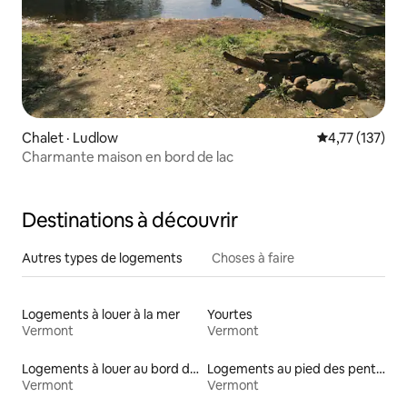
Chalet · Ludlow
Note moyenne 
4,77 (137)
Charmante maison en bord de lac
Destinations à découvrir
Autres types de logements
Choses à faire
Logements à louer à la mer
Yourtes
Vermont
Vermont
Logements à louer au bord d'un lac
Logements au pied des pentes à louer
Vermont
Vermont