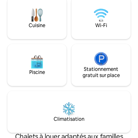
pratique compatible avec tous les
conviviale, une tab
véhicules électriques du chalet. Vue 🏔️
Un logement parfai
sur la montagne 🌄 Grandes terrasses et
Situé à moins de 1
balcon 🏖️ Spa Salle ⚽️ de jeux Gril 🍗 au
du club de campag
Cuisine
Wi-Fi
propane 🍳 Cuisine entièrement
Catherine et de n
équipée 🪵 Foyer Table à🔥 feu Chargeur
randonnée et de 
pour véhicules électriques de⚡️ niveau 2
les voyageurs actif
Stationnement
Piscine
gratuit sur place
Climatisation
Chalets à louer adaptés aux familles