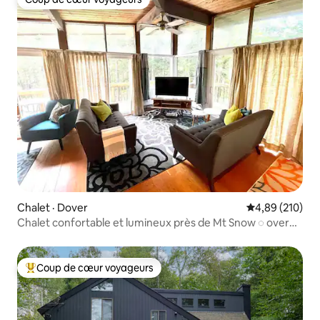
Coup de cœur voyageurs
Chalet · Dover
Note moyenne 
4,89 (210)
Chalet confortable et lumineux près de Mt Snow ◌ over
the moon
Coup de cœur voyageurs
Coup de cœur voyageurs parmi les plus aimés