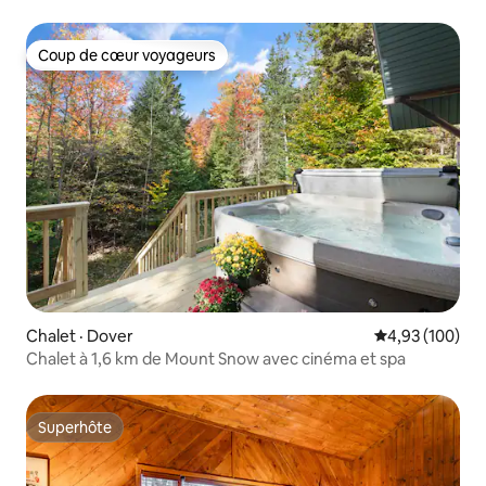
WiFi
Coup de cœur voyageurs
Coup de cœur voyageurs
Chalet · Dover
Note moyenne 
4,93 (100)
Chalet à 1,6 km de Mount Snow avec cinéma et spa
Superhôte
Superhôte