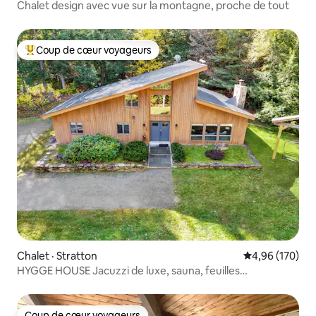
Chalet design avec vue sur la montagne, proche de tout
Coup de cœur voyageurs
Coup de cœur voyageurs parmi les plus aimés
Chalet · Stratton
Note moyenne 
4,96 (170)
HYGGE HOUSE Jacuzzi de luxe, sauna, feuilles
d'été/d'automne
Coup de cœur voyageurs