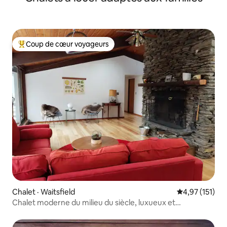
Coup de cœur voyageurs
Coup de cœur voyageurs parmi les plus aimés
Chalet · Waitsfield
Note moyenne 
4,97 (151)
Chalet moderne du milieu du siècle, luxueux et
chaleureux