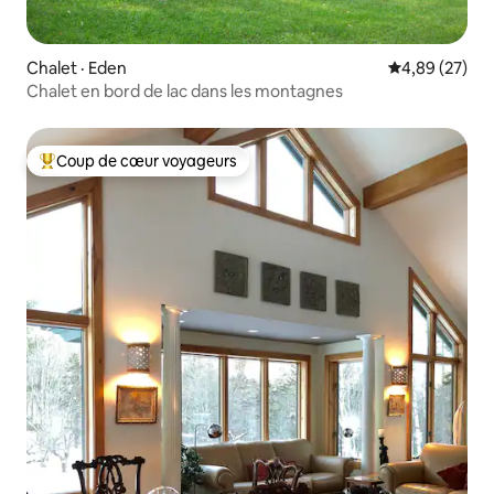
Chalet · Eden
Note moyenne
4,89 (27)
Chalet en bord de lac dans les montagnes
Coup de cœur voyageurs
Coup de cœur voyageurs parmi les plus aimés