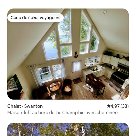
Coup de cœur voyageurs
Coup de cœur voyageurs
Chalet · Swanton
Note moyenne
4,97 (38)
Maison-loft au bord du lac Champlain avec cheminée