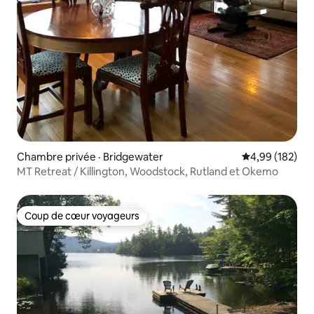
Chambre privée · Bridgewater
Note moyenne 
4,99 (182)
MT Retreat / Killington, Woodstock, Rutland et Okemo
Coup de cœur voyageurs
Coup de cœur voyageurs