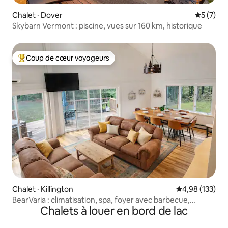
Chalet · Dover
Note moy
5 (7)
Skybarn Vermont : piscine, vues sur 160 km, historique
Coup de cœur voyageurs
Coup de cœur voyageurs parmi les plus aimés
Chalet · Killington
Note moyenne 
4,98 (133)
BearVaria : climatisation, spa, foyer avec barbecue,
Chalets à louer en bord de lac
disque-golf