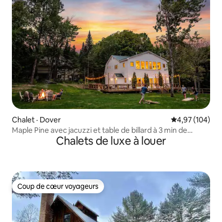
Chalet · Dover
Note moyenne 
4,97 (104)
Maple Pine avec jacuzzi et table de billard à 3 min de
Chalets de luxe à louer
Mount Snow
Coup de cœur voyageurs
Coup de cœur voyageurs