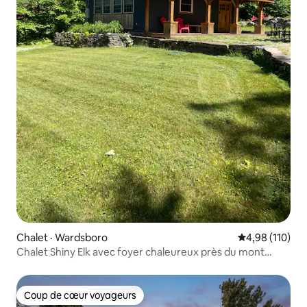
Chalet · Wardsboro
Note moyenne 
4,98 (110)
Chalet Shiny Elk avec foyer chaleureux près du mont
Snow
Coup de cœur voyageurs
Coup de cœur voyageurs