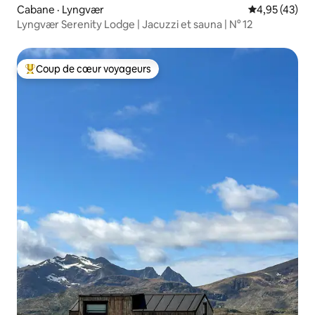
Cabane · Lyngvær
Note moyenne
4,95 (43)
Lyngvær Serenity Lodge | Jacuzzi et sauna | N° 12
Coup de cœur voyageurs
Coup de cœur voyageurs parmi les plus aimés