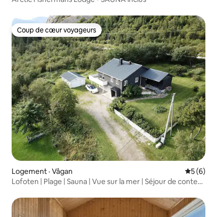
Coup de cœur voyageurs
Coup de cœur voyageurs
Logement · Vågan
Note moy
5 (6)
Lofoten | Plage | Sauna | Vue sur la mer | Séjour de conte
de fées