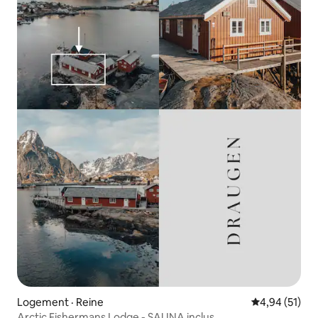
Logement · Reine
Note moyenne
4,94 (51)
Arctic Fishermans Lodge - SAUNA inclus