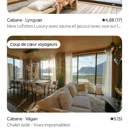
Cabane · Lyngvær
Note moyenne
4,88 (17)
New Lofoten Luxury avec sauna et jacuzzi avec vue sur la
mer
Coup de cœur voyageurs
Coup de cœur voyageurs
Cabane · Vågan
Note moy
5 (5)
Chalet isolé - Vues imprenables!