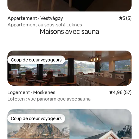
Appartement · Vestvågøy
Note moy
5 (5)
Appartement au sous-sol à Leknes
Maisons avec sauna
Coup de cœur voyageurs
Coup de cœur voyageurs
Logement · Moskenes
Note moyenne
4,96 (57)
Lofoten : vue panoramique avec sauna
Coup de cœur voyageurs
Coup de cœur voyageurs