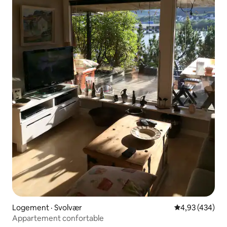
Logement · Svolvær
Note moyenne 
4,93 (434)
Appartement confortable