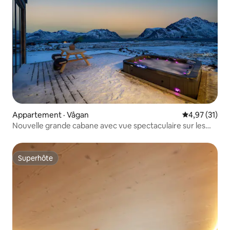
Appartement · Vågan
Note moyenne
4,97 (31)
Nouvelle grande cabane avec vue spectaculaire sur les
Lofoten !
Superhôte
Superhôte