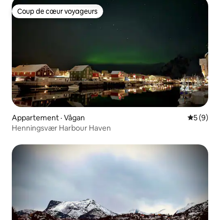
Coup de cœur voyageurs
Coup de cœur voyageurs
Appartement · Vågan
Note moy
5 (9)
Henningsvær Harbour Haven