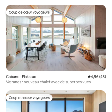
Coup de cœur voyageurs
Coup de cœur voyageurs
Cabane · Flakstad
Note moyenne
4,96 (48)
Væranes : nouveau chalet avec de superbes vues
Coup de cœur voyageurs
Coup de cœur voyageurs