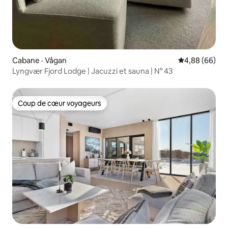
Cabane · Vågan
Note moyenne
4,88 (66)
Lyngvær Fjord Lodge | Jacuzzi et sauna | N° 43
Coup de cœur voyageurs
Coup de cœur voyageurs