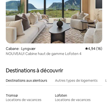
Cabane · Lyngvær
Note moyenne
4,94 (16)
NOUVEAU! Cabine haut de gamme Lofoten 4
Destinations à découvrir
Destinations aux alentours
Autres types de logements
L
Tromsø
Lofoten
Locations de vacances
Locations de vacances