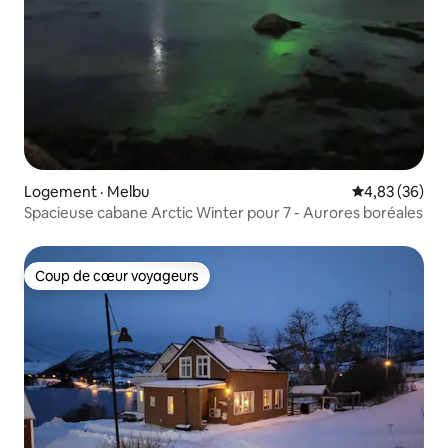
Logement · Melbu
Note moyenne
4,83 (36)
Spacieuse cabane Arctic Winter pour 7 - Aurores boréales
Coup de cœur voyageurs
Coup de cœur voyageurs