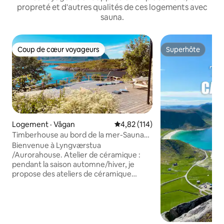
propreté et d'autres qualités de ces logements avec
sauna.
Coup de cœur voyageurs
Superhôte
Coup de cœur voyageurs
Superhôte
Logement · Vågan
Note moyenne de 4,82 sur 5, 1
4,82 (114)
Timberhouse au bord de la mer-Sauna
océanique-Aurora
Bienvenue à Lyngværstua
/Aurorahouse. Atelier de céramique :
pendant la saison automne/hiver, je
propose des ateliers de céramique
Admirez les aurores boréales depuis
notre terrasse, faites du kayak dans le
lagon depuis le bord de la plage. Des
kayaks peuvent être loués si vous êtes
expérimenté ou avez une licence. La