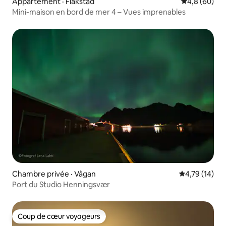
Appartement · Flakstad
Note moyenn
4,8 (60)
Mini-maison en bord de mer 4 – Vues imprenables
Chambre privée · Vågan
Note moyenne
4,79 (14)
Port du Studio Henningsvær
Coup de cœur voyageurs
Coup de cœur voyageurs