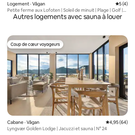
Logement · Vågan
Note moy
5 (4)
Petite ferme aux Lofoten | Soleil de minuit | Plage | Golf |
Autres logements avec sauna à louer
Nature
Coup de cœur voyageurs
Coup de cœur voyageurs
Cabane · Vågan
Note moyenne
4,95 (64)
Lyngvær Golden Lodge | Jacuzzi et sauna | N° 24