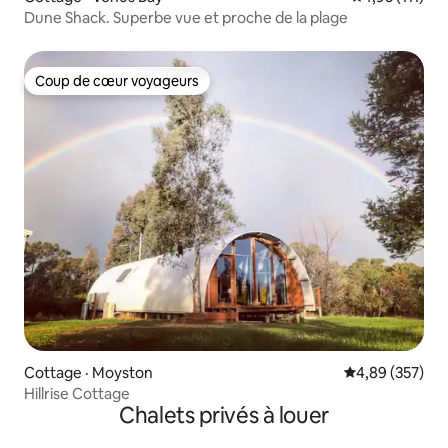
Dune Shack. Superbe vue et proche de la plage
Coup de cœur voyageurs
Coup de cœur voyageurs
Cottage · Moyston
Note moyenne 
4,89 (357)
Hillrise Cottage
Chalets privés à louer