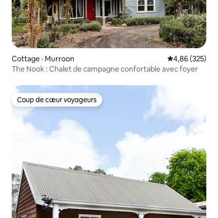
Cottage · Murroon
Note moyenne 
4,86 (325)
The Nook : Chalet de campagne confortable avec foyer
Coup de cœur voyageurs
Coup de cœur voyageurs