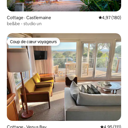
Cottage · Castlemaine
Note moyenne 
4,97 (180)
be&be - studio un
Coup de cœur voyageurs
Coup de cœur voyageurs
Cottage · Venus Bay
Note moyenne 
4,95 (111)