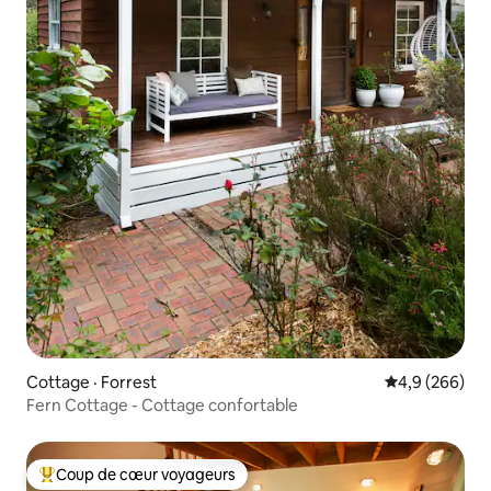
Cottage · Forrest
Note moyenne
4,9 (266)
Fern Cottage - Cottage confortable
Coup de cœur voyageurs
Coup de cœur voyageurs parmi les plus aimés