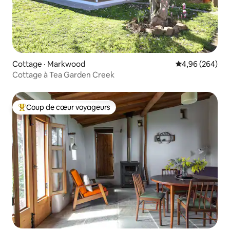
Cottage · Markwood
Note moyenne 
4,96 (264)
Cottage à Tea Garden Creek
Coup de cœur voyageurs
Coup de cœur voyageurs parmi les plus aimés