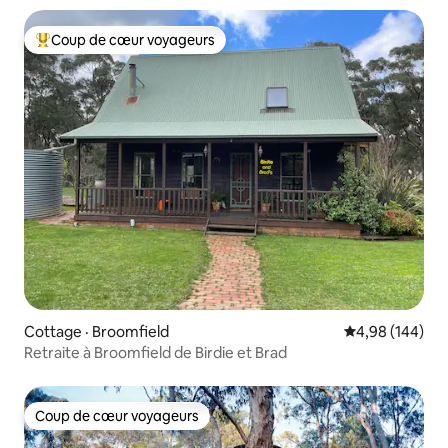
Coup de cœur voyageurs
Coup de cœur voyageurs parmi les plus aimés
Cottage · Broomfield
Note moyenne 
4,98 (144)
Retraite à Broomfield de Birdie et Brad
Coup de cœur voyageurs
Coup de cœur voyageurs