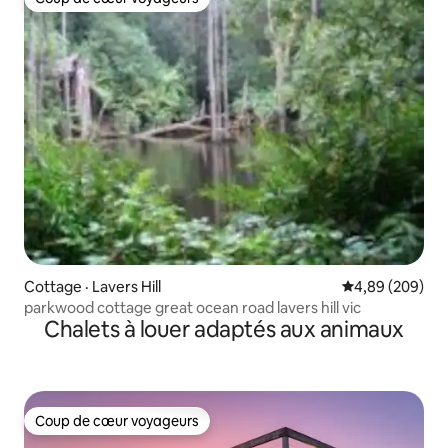
Coup de cœur voyageurs
Cottage · Lavers Hill
Note moyenne 
4,89 (209)
parkwood cottage great ocean road lavers hill vic
Chalets à louer adaptés aux animaux
Coup de cœur voyageurs
Coup de cœur voyageurs