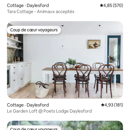
Cottage · Daylesford
Note moyenne 
4,85 (570)
Tara Cottage - Animaux acceptés
Coup de cœur voyageurs
Coup de cœur voyageurs
Cottage · Daylesford
Note moyenne 
4,93 (181)
Le Garden Loft @ Poets Lodge Daylesford
Coup de cœur voyageurs