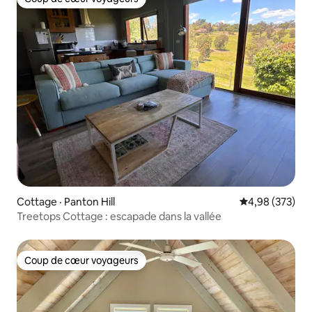
Coup de cœur voyageurs
Cottage · Panton Hill
Note moyenne 
4,98 (373)
Treetops Cottage : escapade dans la vallée
Coup de cœur voyageurs
Coup de cœur voyageurs