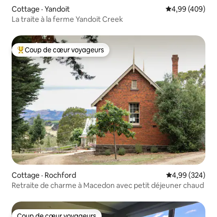
Cottage · Yandoit
Note moyenne 
4,99 (409)
La traite à la ferme Yandoit Creek
Coup de cœur voyageurs
Coup de cœur voyageurs parmi les plus aimés
Cottage · Rochford
Note moyenne 
4,99 (324)
Retraite de charme à Macedon avec petit déjeuner chaud
Coup de cœur voyageurs