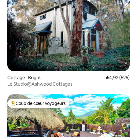
Cottage · Bright
Note moyenne 
4,92 (525)
Le Studio@Ashwood Cottages
Coup de cœur voyageurs
Coup de cœur voyageurs parmi les plus aimés