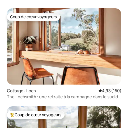
Coup de cœur voyageurs
Coup de cœur voyageurs
Cottage · Loch
Note moyenne 
4,93 (160)
The Lochsmith : une retraite à la campagne dans le sud de
Gippsland
Coup de cœur voyageurs
Coup de cœur voyageurs parmi les plus aimés