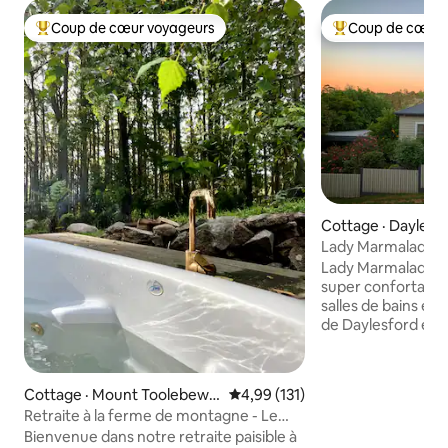
Coup de cœur voyageurs
Coup de cœur 
Coup de cœur voyageurs parmi les plus aimés
Coup de cœur voy
Cottage · Daylesf
Lady Marmalade D
de luxe
Lady Marmalade es
super confortable
salles de bains et
de Daylesford et W
restaurants, cafés
la rue principale s
pied tandis que le 
Cottage · Mount Toolebewo
Note moyenne de 4,99 sur 5, 1
4,99 (131)
12 minutes. Elle dispose d'une salle de
ng
Retraite à la ferme de montagne - Le
bain surdimension
Cottage
Bienvenue dans notre retraite paisible à
autonome et produ