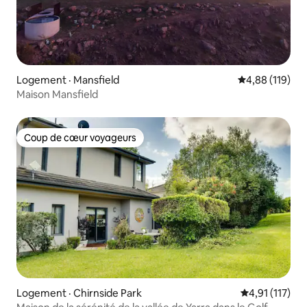
Logement · Mansfield
Note moyenne 
4,88 (119)
Maison Mansfield
Coup de cœur voyageurs
Coup de cœur voyageurs
Logement · Chirnside Park
Note moyenne 
4,91 (117)