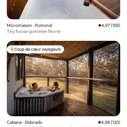
Micromaison · Pomonal
Note moyenne 
4,97 (159)
Tiny house gommée fleurie
Coup de cœur voyageurs
Coup de cœur voyageurs parmi les plus aimés
Cabane · Eldorado
Note moyenne 
4,98 (120)