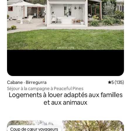
Cabane · Birregurra
Note moyen
5 (135)
Séjour à la campagne à Peaceful Pines
Logements à louer adaptés aux familles
et aux animaux
Coup de cœur voyageurs