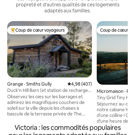
propreté et d'autres qualités de ces logements
adaptés aux familles.
Coup de cœur voyageurs
Coup de cœur vo
Coup de cœur voyageurs parmi les plus aimés
Coup de cœur vo
Grange · Smiths Gully
Note moyenne de 4,98 sur 5, 4
4,98 (407)
Duck'n Hill Barn (et station de recharge
Micromaison · Re
pour véhicules électriques!)
Observez les oies sur les barrages et
Tiny Grid Tiny Hou
admirez les magnifiques couchers de
extérieure
Séjournez au-des
soleil sur la ville depuis les chaises à
notre cabane hor
bascule de la terrasse privée de The
d'une colline ! Conduisez à un peu plus
Barn. Parfait pour les escapades
d'une heure de Me
romantiques, les retraites en famille, les
Victoria : les commodités populaires
trouverez notre m
micro-mariages et les enterrements de
sur notre propriét