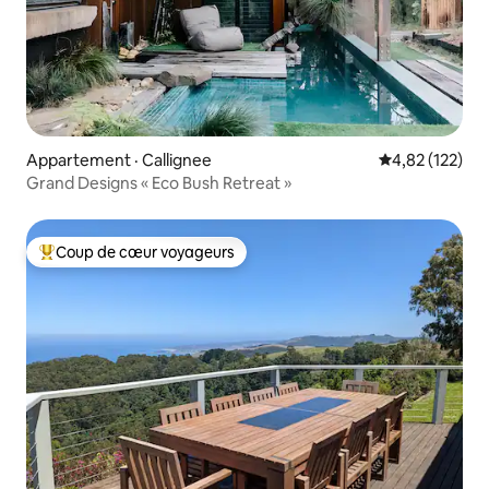
Appartement · Callignee
Note moyenne 
4,82 (122)
Grand Designs « Eco Bush Retreat »
Coup de cœur voyageurs
Coup de cœur voyageurs parmi les plus aimés