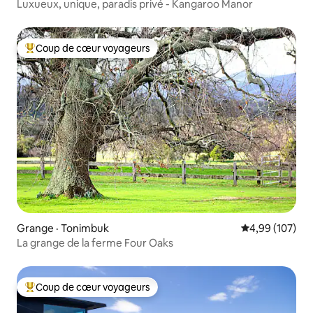
Luxueux, unique, paradis privé - Kangaroo Manor
Coup de cœur voyageurs
Coup de cœur voyageurs parmi les plus aimés
Grange · Tonimbuk
Note moyenne 
4,99 (107)
La grange de la ferme Four Oaks
Coup de cœur voyageurs
Coup de cœur voyageurs parmi les plus aimés