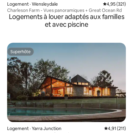
Logement · Wensleydale
Note moyenne 
4,95 (321)
Charleson Farm - Vues panoramiques + Great Ocean Rd
Logements à louer adaptés aux familles
et avec piscine
Superhôte
Superhôte
Logement · Yarra Junction
Note moyenne 
4,91 (211)