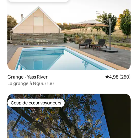
Coup de cœur voyageurs parmi les plus aimés
Grange · Yass River
Note moyenne 
4,98 (260)
La grange à Nguurruu
Coup de cœur voyageurs
Coup de cœur voyageurs