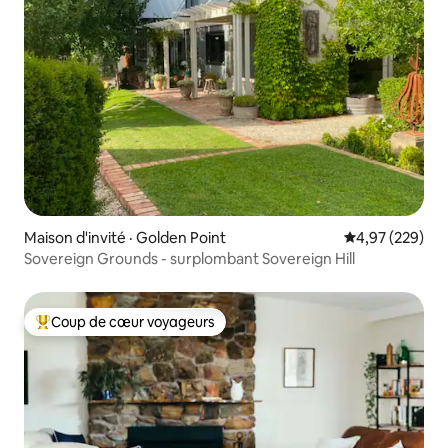
Maison d'invité · Golden Point
Note moyenne 
4,97 (229)
Sovereign Grounds - surplombant Sovereign Hill
Coup de cœur voyageurs
Coup de cœur voyageurs parmi les plus aimés