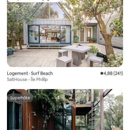
Coup de cœur voyageurs
Logement · Surf Beach
Note moyenne 
4,88 (241)
SaltHouse - Île Phillip
Superhôte
Superhôte