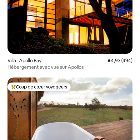
Villa · Apollo Bay
Note moyenne 
4,93 (494)
Hébergement avec vue sur Apollos
Coup de cœur voyageurs
Coup de cœur voyageurs parmi les plus aimés