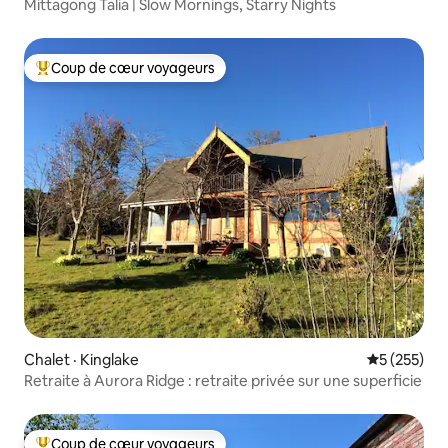
Mittagong Talia | Slow Mornings, Starry Nights
Coup de cœur voyageurs
Coup de cœur voyageurs parmi les plus aimés
Chalet · Kinglake
Note moyen
5 (255)
Retraite à Aurora Ridge : retraite privée sur une superficie
Coup de cœur voyageurs