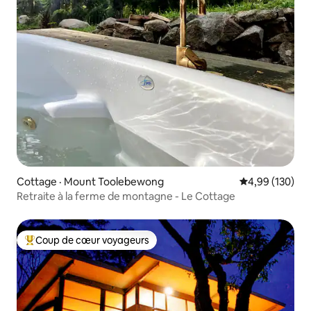
Cottage · Mount Toolebewong
Note moyenne 
4,99 (130)
Retraite à la ferme de montagne - Le Cottage
Coup de cœur voyageurs
Coup de cœur voyageurs parmi les plus aimés