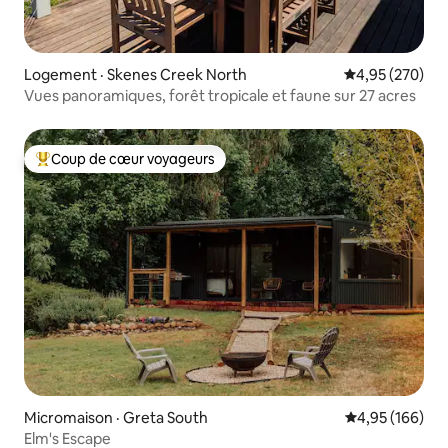
Logement · Skenes Creek North
Note moyenne 
4,95 (270)
Vues panoramiques, forêt tropicale et faune sur 27 acres
Coup de cœur voyageurs
Coup de cœur voyageurs parmi les plus aimés
Micromaison · Greta South
Note moyenne 
4,95 (166)
Elm's Escape