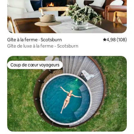
Gîte à la ferme · Scotsburn
Note moyenne 
4,98 (108)
Gîte de luxe à la ferme - Scotsburn
Coup de cœur voyageurs
Coup de cœur voyageurs