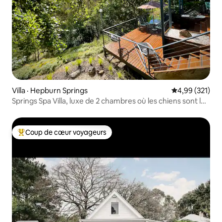
Villa · Hepburn Springs
Note moyenne 
4,99 (321)
Springs Spa Villa, luxe de 2 chambres où les chiens sont les
bienvenus
Coup de cœur voyageurs
Coup de cœur voyageurs parmi les plus aimés