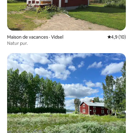
Maison de vacances · Vidsel
Note moyenn
4,9 (10)
Natur pur.