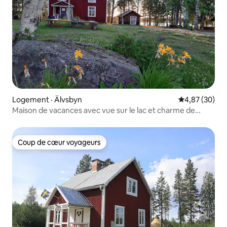
Logement · Älvsbyn
Note moyenne
4,87 (30)
Maison de vacances avec vue sur le lac et charme de
Norrland
Coup de cœur voyageurs
Coup de cœur voyageurs