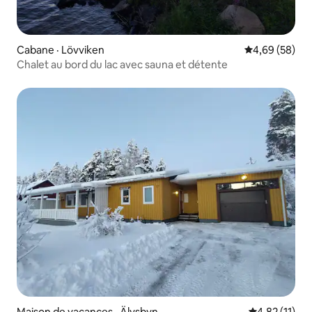
Cabane · Lövviken
Note moyenne
4,69 (58)
Chalet au bord du lac avec sauna et détente
Maison de vacances · Älvsbyn
Note moyenne
4,82 (11)