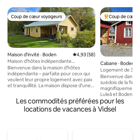
Coup de cœur voyageurs
Coup de cœur 
Coup de cœur voyageurs
Coup de cœur voy
Maison d'invité · Boden
Note moyenne de 4,93 sur 5, 
4,93 (58)
Maison d'hôtes indépendante
Cabane · Boden
confortable à Boden
Bienvenue dans la maison d'hôtes
Logement de 35 m²
indépendante – parfaite pour ceux qui
toute l'année.
Bienvenue dans un
veulent leur propre logement avec paix
suédois de la fin d
et tranquillité. La maison dispose d'une
magnifiquement si
cuisine simple avec cuisinière,
Luleå et Boden. En
réfrigérateur/congélateur et évier. En
Les commodités préférées pour les
d'une forêt et de 
outre, il y a une chambre avec des lits
offre un séjour pais
locations de vacances à Vidsel
continentaux, un canapé-lit, une salle de
nature. Le chalet
bain, une douche, un sauna, une entrée
rénové et doté d
privée et un stationnement. À
modernes, tant po
l'extérieur du bâtiment se trouve un
pour le travail. Ac
patio. - 3 lits, dont un canapé-lit - Cuisine
installations de 
avec réfrigérateur, congélateur,