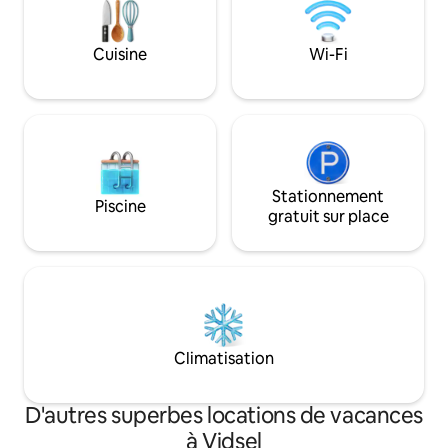
physique sur la pr
cuisinière, micro-ondes - Une salle de
5 minutes à pied de
bain avec douche et sauna -
rivière et de l'aut
Climatisation, Wi-Fi, télévision avec
Cuisine
Wi-Fi
pied de l'épicerie 
Chromecast Non-fumeur, animaux de
autobus du centre-v
compagnie sur accord.
L'aéroport est acc
Stationnement
Piscine
gratuit sur place
Climatisation
D'autres superbes locations de vacances
à Vidsel