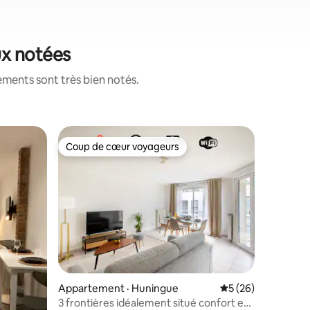
ux notées
ements sont très bien notés.
Appartem
Coup de cœur voyageurs
Superhô
Coup de cœur voyageurs
Superhô
Frontière
Vous che
moderne 
Allemande
Le logem
naturelle
chaleureu
de la jou
idéalemen
à seuleme
Appartement · Huningue
Note moyenne de 5
5 (26)
Que vous 
vacances
3 frontières idéalement situé confort et