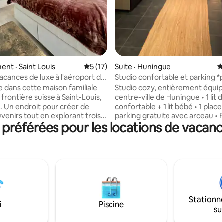
nt · Saint Louis
Note moyenne de 5 sur 5, 17 commentai
5 (17)
Suite · Huningue
N
vacances de luxe à l'aéroport de
Studio confortable et parking *
avec stationnement gratuit
frontière suisse de Bâle
 dans cette maison familiale
Studio cozy, entièrement équi
a frontière suisse à Saint-Louis,
centre-ville de Huningue • 1 lit 
. Un endroit pour créer de
confortable + 1 lit bébé • 1 plac
venirs tout en explorant trois
parking gratuite avec arceau •
référées pour les locations de vacanc
Suisse, l'Allemagne et la France.
la place Abbatucci, du Rhin, du
les familles, il allie luxe,
Trois Pays, Parc des Eaux Vives
t espace pour rendre chaque
de Bâle (frontière suisse), de W
spécial. ✨ Pourquoi vous
Rhein (frontière allemande) • 
ster ici : Entouré de
EuroAirport à 10 minutes en taxi
ies, de supermarchés, d'un
Centre-ville de Bâle à 15 minute
mmercial, de sports en salle
• Bus et tram vers le centre de 
, bowling, sports d'équipe,
SBB à 25 minutes en transports)
Stationn
oms). Restaurants, McDonald,
Restaurants, bars à 100 m • 🗣️
i
Piscine
su
g, bar à cocktails.
🇬🇧