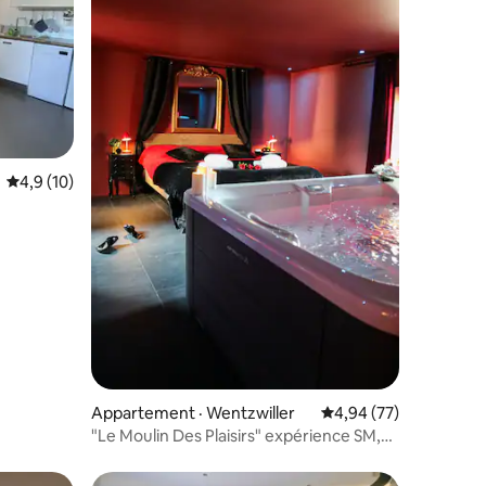
res
Note moyenne de 4,9 sur 5, 10 commentaires
4,9 (10)
Appartement · Wentzwiller
Note moyenne de 4,94
4,94 (77)
"Le Moulin Des Plaisirs" expérience SM,
Jacuzzi