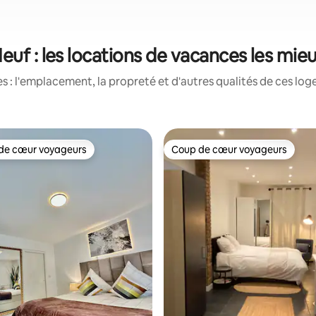
Neuf : les locations de vacances les mie
 : l'emplacement, la propreté et d'autres qualités de ces log
de cœur voyageurs
Coup de cœur voyageurs
cœur voyageurs parmi les plus aimés
Coup de cœur voyageurs
 sur 5, 78 commentaires