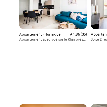
Appartement · Huningue
Note moyenne de 4,86
4,86 (35)
Apparteme
Appartement avec vue sur le Rhin près
Suite Dre
du pont des 3 pays/A21