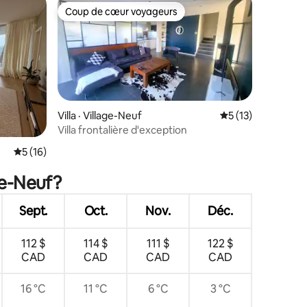
Coup de cœur voyageurs
les plus aimés
Coup de cœur voyageurs
Villa · Village-Neuf
Note moyenne de 
5 (13)
Villa frontalière d'exception
res
Note moyenne de 5 sur 5, 16 commentaires
5 (16)
ge-Neuf?
Sept.
Oct.
Nov.
Déc.
112 $
114 $
111 $
122 $
CAD
CAD
CAD
CAD
16 °C
11 °C
6 °C
3 °C