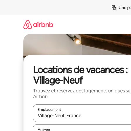
Aller
Une pa
directement
au
contenu
Locations de vacances :
Village-Neuf
Trouvez et réservez des logements uniques su
Airbnb.
Emplacement
Quand les résultats sont affichés, parcourez-les en 
Arrivée