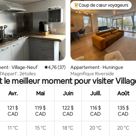
Coup de cœur voyageurs
Coup de cœur voyageurs parmi 
 sur 5, 76 commentaires
nt · Village-Neuf
Note moyenne de 4,76 sur 5, 37 commentai
4,76 (37)
Appartement · Huningue
Pt'Hibou d'Appart'. 2étoiles
Magnifique Riverside
t le meilleur moment pour visiter Villa
Avr.
Mai
Juin
Juill.
Août
121 $
119 $
122 $
116 $
135 $
CAD
CAD
CAD
CAD
CAD
11 °C
15 °C
18 °C
20 °C
20 °C