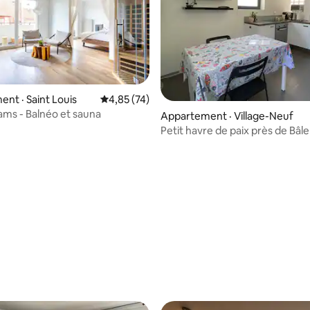
 sur 5, 35 commentaires
nt · Saint Louis
Note moyenne de 4,85 sur 5, 74 commentai
4,85 (74)
ams - Balnéo et sauna
Appartement · Village-Neuf
Petit havre de paix près de Bâle