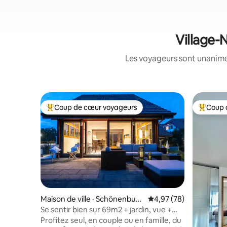
Village-
Les voyageurs sont unanimes
Coup de cœur voyageurs
Coup 
Coup de cœur voyageurs parmi les plus aimés
Coup de 
Maison de ville · Schönenbuc
Note moyenne de 4,97
4,97 (78)
h
Se sentir bien sur 69m2 + jardin, vue +
parking
Profitez seul, en couple ou en famille, du