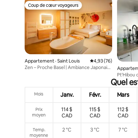
Coup de cœur voyageurs
Coup de cœur voyageurs
Appartement · Saint Louis
Note moyenne de 4,93
4,93 (76)
Zen – Proche Basel | Ambiance Japonaise
Apparteme
& Calme
Quel es
Mois
Janv.
Févr.
Mars
114 $
115 $
112 $
Prix
moyen
CAD
CAD
CAD
2 °C
3 °C
7 °C
Temp.
moyenne