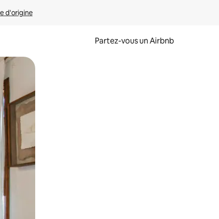
e d'origine
Partez-vous un Airbnb
et en les faisant glisser.