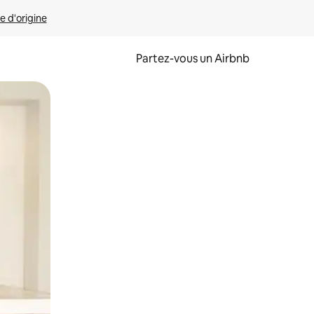
e d'origine
Partez-vous un Airbnb
et en les faisant glisser.