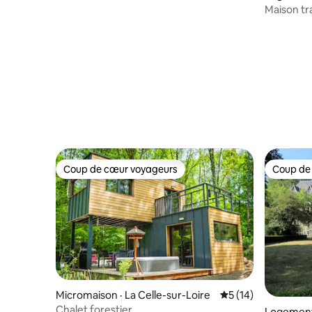
nature
Maison tr
Coup de cœur voyageurs
Coup de
Coup de cœur voyageurs
Coup de
Micromaison · La Celle-sur-Loire
Note moyenne de 5
5 (14)
Chalet forestier
Logement