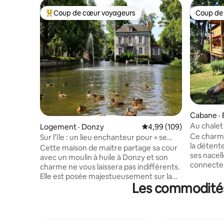
Coup de cœur voyageurs
Coup de
Coup de cœur voyageurs parmi les plus aimés
Coup de
Cabane · 
Au chalet
Logement · Donzy
Note moyenne de 4,99 
4,99 (109)
Ce charmant 
Sur l’île : un lieu enchanteur pour « se
la détente
pauser »
Cette maison de maitre partage sa cour
ses nacel
avec un moulin à huile à Donzy et son
connecter
charme ne vous laissera pas indifférents.
nature....
Elle est posée majestueusement sur la
observer.
Les commodités 
rivière. Nous l'avons rénovée
tranquille
récemment, en préservant son
être sécu
authenticité et son caractère, elle sera
Paris vous
idéale pour quelques jours en famille ou
la Loire.
entre amis, à proximité de Pouilly et