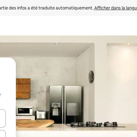
rtie des infos a été traduite automatiquement. 
Afficher dans la langu
r
utilisant les flèches vers le haut et vers le bas, ou en appuyant dessus 