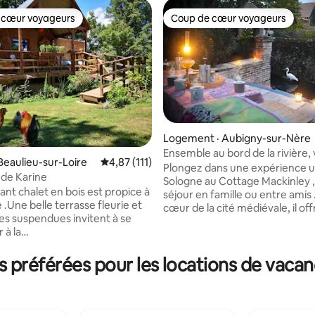
 cœur voyageurs
Coup de cœur voyageurs
 cœur voyageurs
Coup de cœur voyageurs
Logement · Aubigny-sur-Nère
Ensemble au bord de la rivière, 
Beaulieu-sur-Loire
Note moyenne de 4,87 sur 5, 111 commentai
4,87 (111)
écossais !
Plongez dans une expérience 
 de Karine
sur 5, 109 commentaires
Sologne au Cottage Mackinley ,
chalet en bois est propice à
séjour en famille ou entre amis 
 .Une belle terrasse fleurie et
cœur de la cité médiévale, il of
les suspendues invitent à se
accès facile aux châteaux de la 
 à la
vignobles et à la nature enviro
oiseaux....chevreuils...à
Accueil avec dégustation de whis
 Un ruisseau coule
préférées pour les locations de vacan
que propose ce logement -Espace de
ment derrière le châlet et peut
coworking avec WiFi -Cuisine équipée et
risé. Idéalement situé à 1h30 de
terrasse extérieure -Salle de jeux tous
 pourrez visiter les châteaux de
âges -Soirées contes -Vue sur jardin et
...château de Guedelon à
rivière Réservez maintenant p