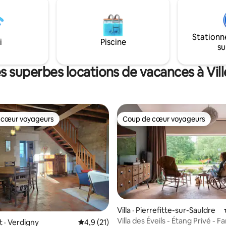
ire une halte au canal de Briare
garantir nos tarifs !
er de la vue panoramique de
hâlet.
Stationn
i
Piscine
su
s superbes locations de vacances à Vi
 cœur voyageurs
Coup de cœur voyageurs
 cœur voyageurs
Coup de cœur voyageurs
 sur 5, 21 commentaires
Villa · Pierrefitte-sur-Sauldre
Villa des Éveils - Étang Privé - Fa
 · Verdigny
Note moyenne de 4,9 sur 5, 21 commentai
4,9 (21)