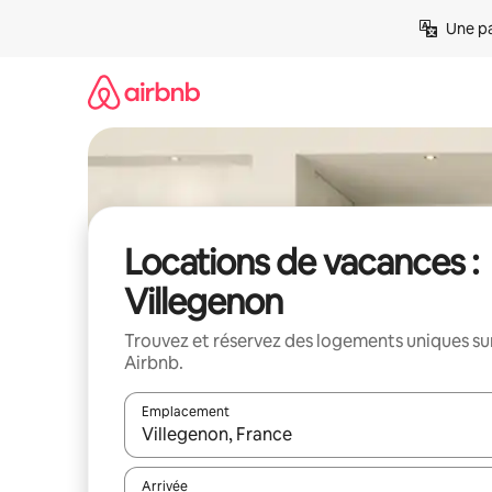
Aller
Une pa
directement
au
contenu
Locations de vacances :
Villegenon
Trouvez et réservez des logements uniques su
Airbnb.
Emplacement
Quand les résultats sont affichés, parcourez-les en 
Arrivée