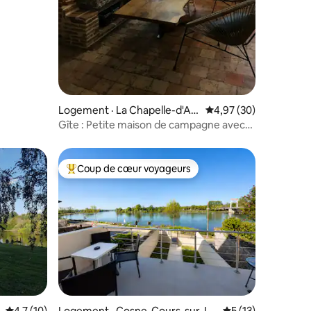
Logement · La Chapelle-d'An
Note moyenne de 4,97
4,97 (30)
gillon
Gîte : Petite maison de campagne avec
jardin
Coup de cœur voyageurs
Coup de cœur voyageurs parmi les plus aimés
res
Note moyenne de 4,7 sur 5, 10 commentaires
4,7 (10)
Logement · Cosne-Cours-sur-Lo
Note moyenne de 
5 (13)