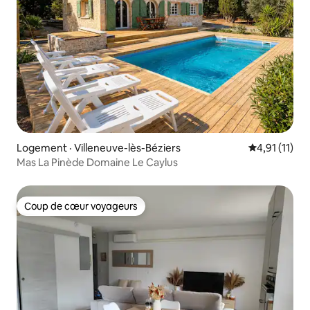
Logement · Villeneuve-lès-Béziers
Note moyenne
4,91 (11)
Mas La Pinède Domaine Le Caylus
Coup de cœur voyageurs
Coup de cœur voyageurs