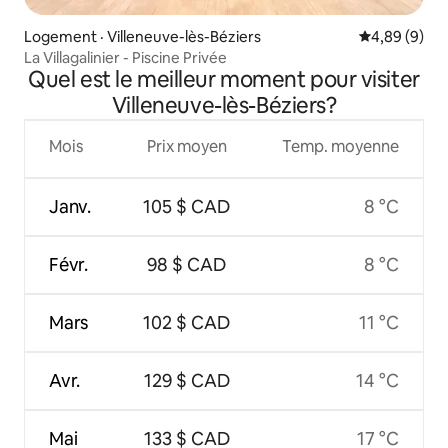
Logement · Villeneuve-lès-Béziers
Note moyenn
4,89 (9)
La Villagalinier - Piscine Privée
Quel est le meilleur moment pour visiter
Villeneuve-lès-Béziers?
Mois
Prix moyen
Temp. moyenne
Janv.
105 $ CAD
8 °C
Févr.
98 $ CAD
8 °C
Mars
102 $ CAD
11 °C
Avr.
129 $ CAD
14 °C
Mai
133 $ CAD
17 °C