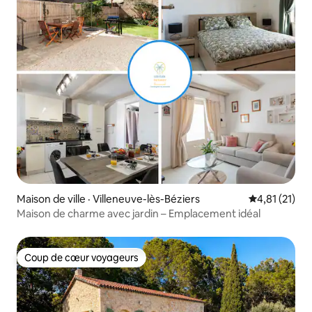
Maison de ville · Villeneuve-lès-Béziers
Note moyenne
4,81 (21)
Maison de charme avec jardin – Emplacement idéal
Coup de cœur voyageurs
Coup de cœur voyageurs