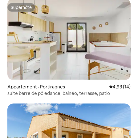
Superhôte
Superhôte
Appartement · Portiragnes
Note moyenne
4,93 (14)
suite barre de pôledance, balnéo, terrasse, patio