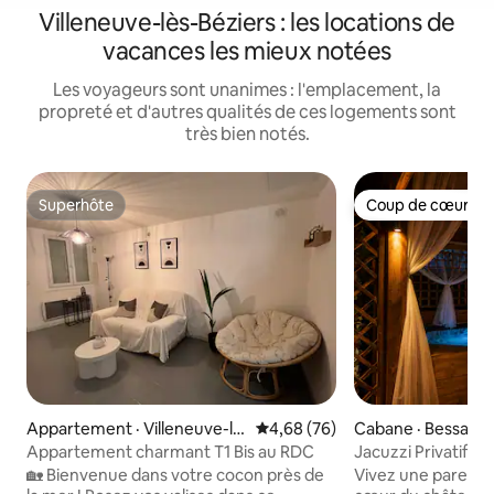
Villeneuve-lès-Béziers : les locations de
vacances les mieux notées
Les voyageurs sont unanimes : l'emplacement, la
propreté et d'autres qualités de ces logements sont
très bien notés.
Superhôte
Coup de cœur vo
Superhôte
Coup de cœur vo
Appartement · Villeneuve-lè
Note moyenne de 4,68 sur 5, 
4,68 (76)
Cabane · Bessan
s-Béziers
Appartement charmant T1 Bis au RDC
Jacuzzi Privatif •
🏡 Bienvenue dans votre cocon près de
Vivez une parenth