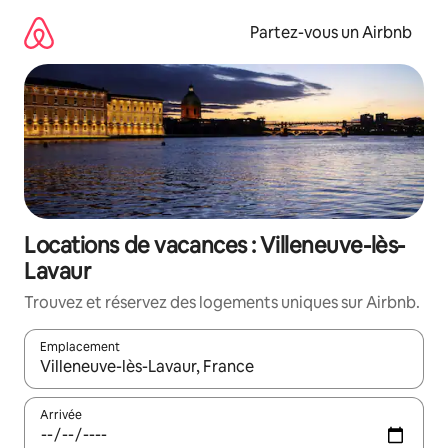
Aller
directement
Partez-vous un Airbnb
au
contenu
Locations de vacances : Villeneuve-lès-
Lavaur
Trouvez et réservez des logements uniques sur Airbnb.
Emplacement
Quand les résultats sont affichés, parcourez-les en utilisant les 
Arrivée