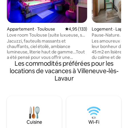
Appartement · Toulouse
Note moyenne de 4,95 sur 5, 1
4,95 (133)
Logement · Lapey
ssat
Love room Toulouse (suite luxueuse, spa
Pause-Nature. Ma
privatif)
parking
Jacuzzi, fauteuils massants et
Les amoureux de l
chauffants, ciel étoilé, ambiance
leur bonheur dan
lumineuse, literie haut de gamme...Tout
45 m2 en lisière d
a été pensé pour vous offrir une
du calme et de la 
Les commodités préférées pour les
expérience unique, avec un moment de
N/Est de Toulouse. 
détente garanti ! Des options
idéalement situé 
locations de vacances à Villeneuve-lès-
supplémentaires sont disponibles sur
et Blagnac. Balade dans le bois à côté.
Lavaur
demande pour rendre votre séjour
Pour vos sorties cu
encore plus agréable.. Situé dans le
20 mn de la cité de
quartier du Busca, à deux pas du Pont
Aeroscopia. Albi e
des Demoiselles, l'appartement est à 5
classée au patrimoin
min du centre-ville, 3 min du Jardin des
la cité de Carcass
Plantes, 6 min du Stadium de Toulouse
marché et le bassi
et 10 min du Casino Barrière.
Cuisine
Wi-Fi