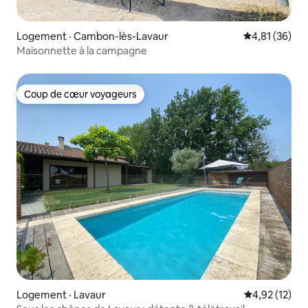
Logement · Cambon-lès-Lavaur
Note moyenne
4,81 (36)
Maisonnette à la campagne
Coup de cœur voyageurs
Coup de cœur voyageurs
Logement · Lavaur
Note moyenne
4,92 (12)