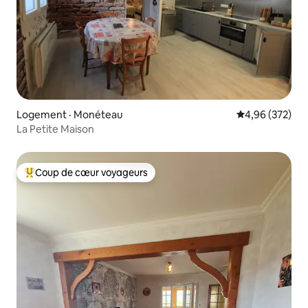
Logement · Monéteau
Note moyenne 
4,96 (372)
La Petite Maison
Coup de cœur voyageurs
Coup de cœur voyageurs parmi les plus aimés