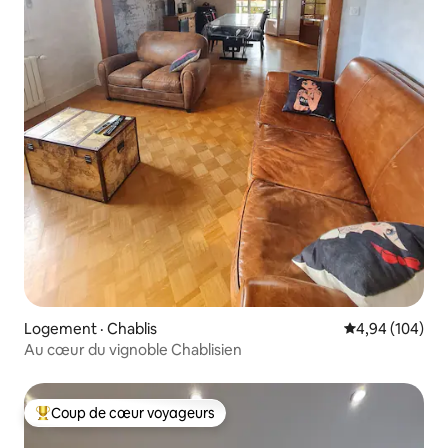
Logement · Chablis
Note moyenne 
4,94 (104)
Au cœur du vignoble Chablisien
Coup de cœur voyageurs
Coup de cœur voyageurs parmi les plus aimés