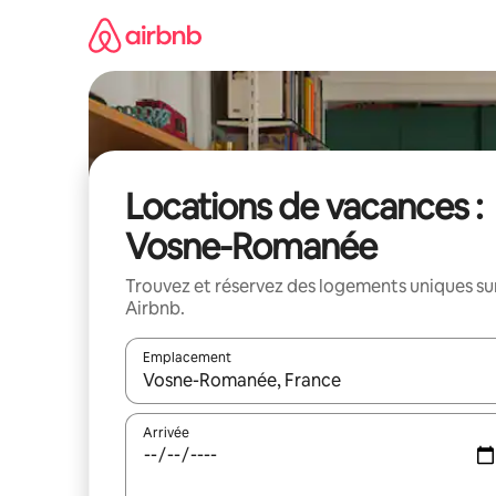
Aller
directement
au
contenu
Locations de vacances :
Vosne-Romanée
Trouvez et réservez des logements uniques su
Airbnb.
Emplacement
Quand les résultats sont affichés, parcourez-les en 
Arrivée