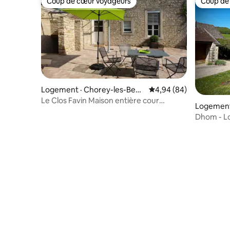
Coup de cœur voyageurs
Coup de
Coup de cœur voyageurs
Coup de
Logement · Chorey-les-Beau
Note moyenne de 4,94
4,94 (84)
ne
Le Clos Favin Maison entière cour
Logement
terrasse
Dhom - Lo
Classique