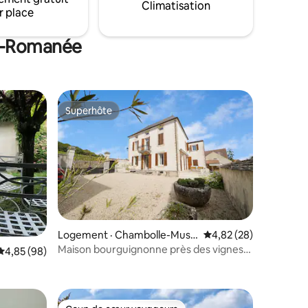
communs vous est dédiée à la détente
Climatisation
r place
et à la relaxation.
ne-Romanée
Superhôte
Superhôte
res
Logement · Chambolle-Musi
Note moyenne de 4,82
4,82 (28)
gny
Maison bourguignonne près des vignes
Note moyenne de 4,85 sur 5, 98 commentaires
4,85 (98)
et de Beaune