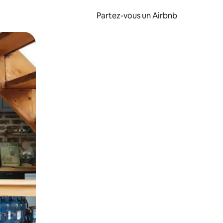
Partez-vous un Airbnb
et en les faisant glisser.