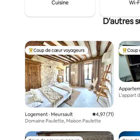
locales (supplément). Familles
nature: s
Cuisine
Wi-F
bienvenues.
cyclable à
D'autres 
Coup de cœur voyageurs
Coup 
Coup de cœur voyageurs parmi les plus aimés
Coup de 
Apparteme
eorges
L'appart 
Logement · Meursault
Note moyenne de 4,97
4,97 (71)
Domaine Paulette, Maison Paulette