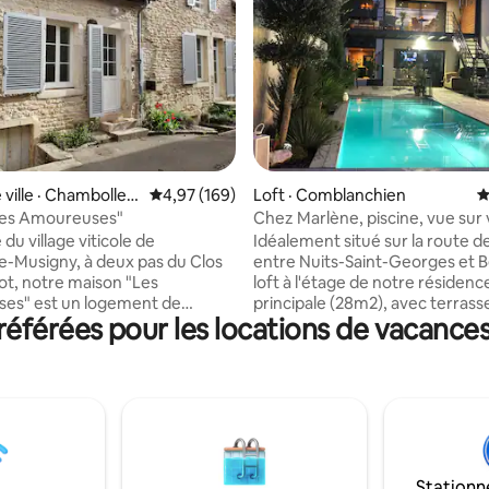
sur 5, 360 commentaires
ville · Chambolle-
Note moyenne de 4,97 sur 5, 169 commentai
4,97 (169)
Loft · Comblanchien
N
Les Amoureuses"
Chez Marlène, piscine, vue sur
du village viticole de
Idéalement situé sur la route de
-Musigny, à deux pas du Clos
entre Nuits-Saint-Georges et 
t, notre maison "Les
loft à l'étage de notre résidenc
es" est un logement de
principale (28m2), avec terrass
éférées pour les locations de vacanc
ue nous avons à cœur de vous
couverte (20m2) donnant sur le
classées. Piscine au sel, chauff
nt Georges et de Gevrey
mai au 30 septembre, parking p
n, entre Beaune et Dijon, les
entrée indépendante. Décorat
 domaines environnants vous
soignée, cuisine équipée, écra
nt de découvrir les grands
orientable 140cm, wifi. Brasero à
 de Nuits. Escale idéale
disposition. Deux vélos neufs à
portifs et les amoureux de la
disposition également. PAS D'IN
Stationn