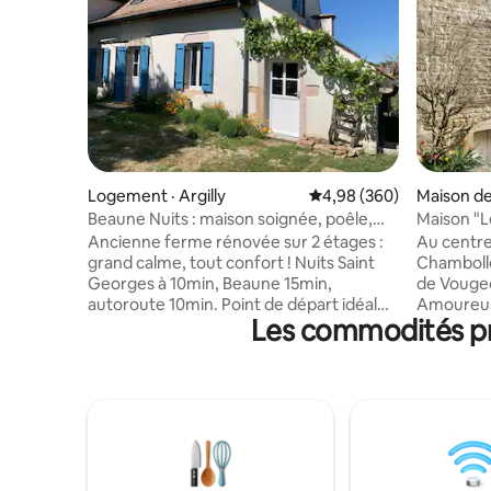
Logement · Argilly
Note moyenne de 4,98 
4,98 (360)
Maison de 
Musigny
Beaune Nuits : maison soignée, poêle,
Maison "
grand calme
Ancienne ferme rénovée sur 2 étages :
Au centre 
grand calme, tout confort ! Nuits Saint
Chambolle
Georges à 10min, Beaune 15min,
de Vougeo
autoroute 10min. Point de départ idéal
Amoureus
Les commodités pr
pour visiter les vignobles. Poêle à bois
charme q
devant un large canapé, cuisine
proposer Idéalement située à 6 km de
totalement équipée, 1 chambre double
Nuits Sai
et 2 simples, climatisation, douche à
Chamberti
l'italienne multi-jets, Wifi, smart TV, jeux
nombreux
de société et d'extérieurs, barbecue…
permettro
Parking, cour et jardin privatifs. Petit
crus de la côte
déjeuner, pâtisseries, vins et bières
pour les s