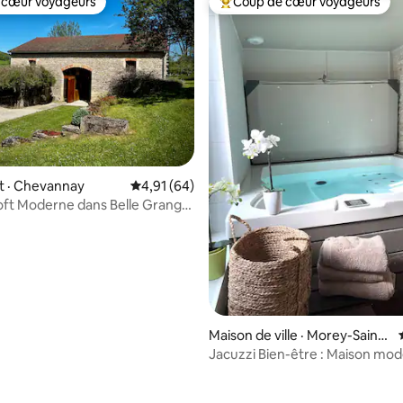
 cœur voyageurs
Coup de cœur voyageurs
 cœur voyageurs
Coup de cœur voyageurs parmi 
 sur 5, 84 commentaires
 · Chevannay
Note moyenne de 4,91 sur 5, 64 commentai
4,91 (64)
ft Moderne dans Belle Grange
Maison de ville · Morey-Saint-
Denis
Jacuzzi Bien-être : Maison mo
Route des vins