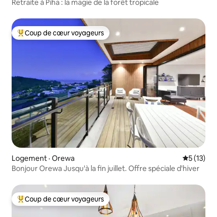
Retraite à Piha : la magie de la forêt tropicale
Coup de cœur voyageurs
Coup de cœur voyageurs parmi les plus aimés
Logement · Orewa
Note moye
5 (13)
Bonjour Orewa Jusqu'à la fin juillet. Offre spéciale d'hiver
Coup de cœur voyageurs
Coup de cœur voyageurs parmi les plus aimés