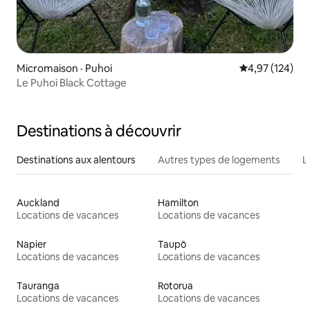
Micromaison · Puhoi
Note moyenne 
4,97 (124)
Le Puhoi Black Cottage
Destinations à découvrir
Destinations aux alentours
Autres types de logements
L
Auckland
Hamilton
Locations de vacances
Locations de vacances
Napier
Taupō
Locations de vacances
Locations de vacances
Tauranga
Rotorua
Locations de vacances
Locations de vacances