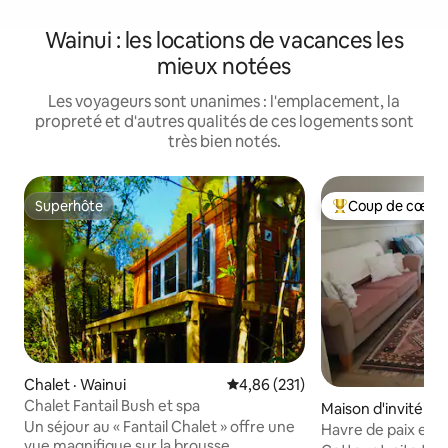
Wainui : les locations de vacances les
mieux notées
Les voyageurs sont unanimes : l'emplacement, la
propreté et d'autres qualités de ces logements sont
très bien notés.
Superhôte
Coup de cœur 
Superhôte
Coup de cœur voy
Chalet · Wainui
Note moyenne de 4,86 sur 5, 2
4,86 (231)
Chalet Fantail Bush et spa
Maison d'invité · P
Un séjour au « Fantail Chalet » offre une
Havre de paix enc
vue magnifique sur la brousse.