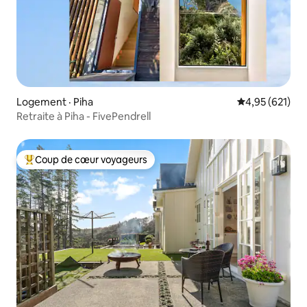
Logement · Piha
Note moyenne 
4,95 (621)
Retraite à Piha - FivePendrell
Coup de cœur voyageurs
Coup de cœur voyageurs parmi les plus aimés