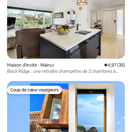
Maison d'invité · Wainui
Note moyenne
4,97 (35)
Black Ridge : une retraite champêtre de 2 chambres à
Auckland
Coup de cœur voyageurs
Coup de cœur voyageurs