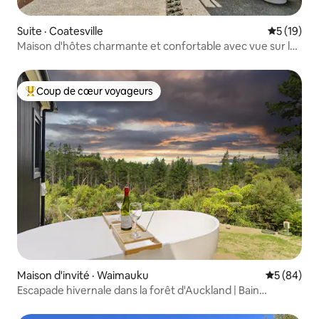
Suite · Coatesville
Note moye
5 (19)
Maison d'hôtes charmante et confortable avec vue sur la
campagne
Coup de cœur voyageurs
Coup de cœur voyageurs parmi les plus aimés
Maison d'invité · Waimauku
Note moye
5 (84)
Escapade hivernale dans la forêt d'Auckland | Bain
extérieur chaud