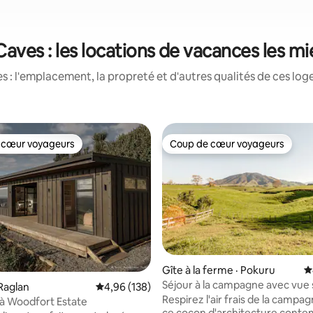
ves : les locations de vacances les m
 : l'emplacement, la propreté et d'autres qualités de ces log
 cœur voyageurs
Coup de cœur voyageurs
 cœur voyageurs
Coup de cœur voyageurs
sur 5, 279 commentaires
Gîte à la ferme · Pokuru
N
Séjour à la campagne avec vue 
Raglan
Note moyenne de 4,96 sur 5, 138 commentai
4,96 (138)
mont Kakepuku
Respirez l'air frais de la campa
 à Woodfort Estate
ce cocon d'architecture conte