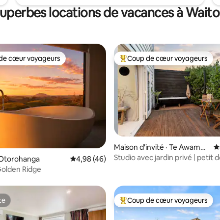
superbes locations de vacances à Wai
de cœur voyageurs
Coup de cœur voyageurs
cœur voyageurs parmi les plus aimés
Coup de cœur voyageurs parmi 
Maison d'invité · Te Awamut
N
u
Studio avec jardin privé | petit 
sur 5, 197 commentaires
 Otorohanga
Note moyenne de 4,98 sur 5, 46 commentai
4,98 (46)
inclus
Golden Ridge
te
Coup de cœur voyageurs
te
Coup de cœur voyageurs parmi 