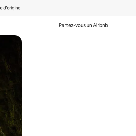
e d'origine
Partez-vous un Airbnb
et en les faisant glisser.