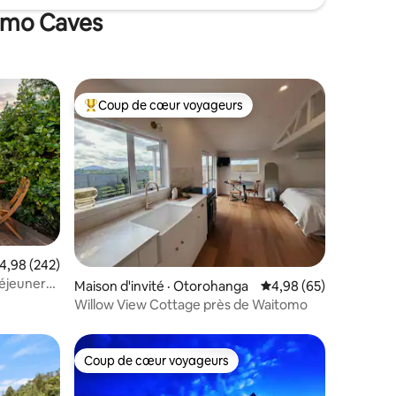
tomo Caves
Coup de cœur voyageurs
les plus aimés
Coup de cœur voyageurs parmi les plus aimés
ote moyenne de 4,98 sur 5, 242 commentaires
4,98 (242)
déjeuner
res
Maison d'invité · Otorohanga
Note moyenne de 4,98
4,98 (65)
Willow View Cottage près de Waitomo
Coup de cœur voyageurs
les plus aimés
Coup de cœur voyageurs