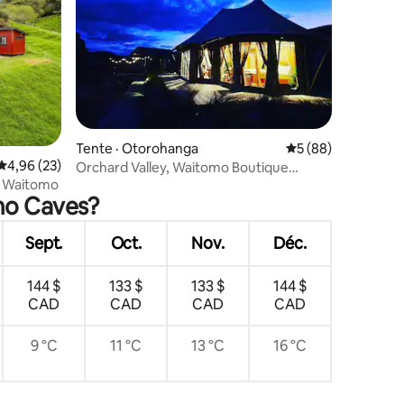
res
Tente · Otorohanga
Note moyenne de 5
5 (88)
Note moyenne de 4,96 sur 5, 23 commentaires
4,96 (23)
Orchard Valley, Waitomo Boutique
 à Waitomo
Glamping : glamping de luxe
omo Caves?
Sept.
Oct.
Nov.
Déc.
144 $
133 $
133 $
144 $
CAD
CAD
CAD
CAD
9 °C
11 °C
13 °C
16 °C