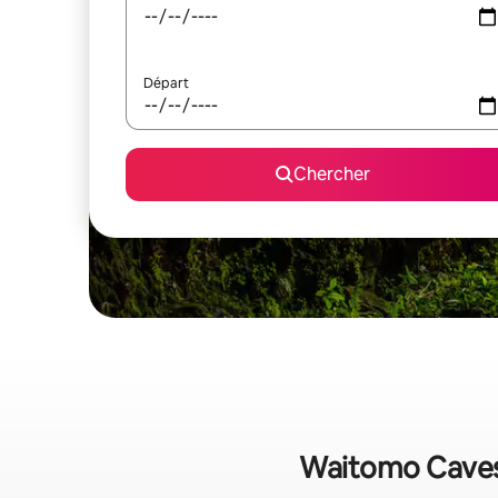
Départ
Chercher
Waitomo Caves 