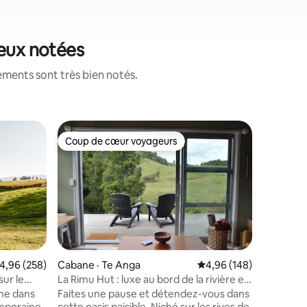
ieux notées
ements sont très bien notés.
Cabane ·
Coup de cœur voyageurs
Coup
Coup de cœur voyageurs
Coup de
Akatea Hil
Lauréat d
Meilleur séj
vous dans
cœur d'u
indigène,
agricoles
mont Kar
en toute 
ote moyenne de 4,96 sur 5, 258 commentaires
4,96 (258)
Cabane · Te Anga
Note moyenne de 4,96 
4,96 (148)
et dégus
sur le
La Rimu Hut : luxe au bord de la rivière et
res
verre de 
hors réseau
gne dans
Faites une pause et détendez-vous dans
Piwakawa
mporaine.
cette oasis paisible. Niché sur les rives de