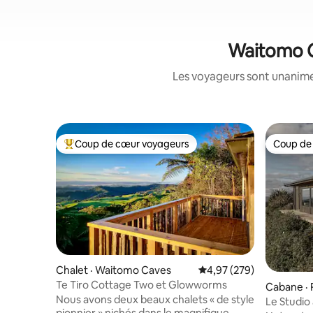
Waitomo Ca
Les voyageurs sont unanimes
Coup de cœur voyageurs
Coup de
Coup de cœur voyageurs parmi les plus aimés
Coup de
Chalet · Waitomo Caves
Note moyenne de 4,97 
4,97 (279)
Te Tiro Cottage Two et Glowworms
Cabane · 
Nous avons deux beaux chalets « de style
Le Studio
pionnier » nichés dans le magnifique