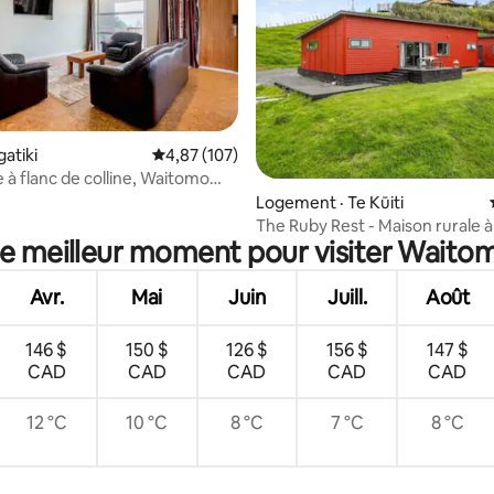
 sur 5, 33 commentaires
gatiki
Note moyenne de 4,87 sur 5, 107 commentai
4,87 (107)
e à flanc de colline, Waitomo
ands groupes
Logement · Te Kūiti
The Ruby Rest - Maison rurale
le meilleur moment pour visiter Wait
Avr.
Mai
Juin
Juill.
Août
146 $
150 $
126 $
156 $
147 $
CAD
CAD
CAD
CAD
CAD
12 °C
10 °C
8 °C
7 °C
8 °C