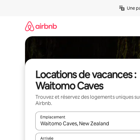
Aller
Une pa
directement
au
contenu
Locations de vacances :
Waitomo Caves
Trouvez et réservez des logements uniques su
Airbnb.
Emplacement
Quand les résultats sont affichés, parcourez-les en 
Arrivée