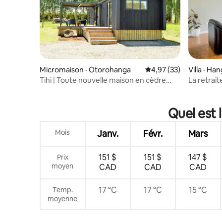
Micromaison · Otorohanga
Note moyenne de 4,97
4,97 (33)
Villa · Han
Tihi | Toute nouvelle maison en cèdre
La retrait
avec vues emblématiques
petits/gr
Quel est 
Mois
Janv.
Févr.
Mars
151 $
151 $
147 $
Prix
moyen
CAD
CAD
CAD
17 °C
17 °C
15 °C
Temp.
moyenne