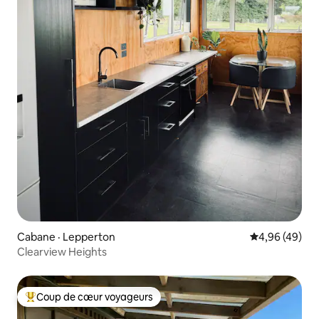
Cabane · Lepperton
Note moyenne
4,96 (49)
Clearview Heights
Coup de cœur voyageurs
Coup de cœur voyageurs parmi les plus aimés