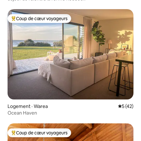
Coup de cœur voyageurs
Coup de cœur voyageurs parmi les plus aimés
Logement · Warea
Note moye
5 (42)
Ocean Haven
Coup de cœur voyageurs
Coup de cœur voyageurs parmi les plus aimés