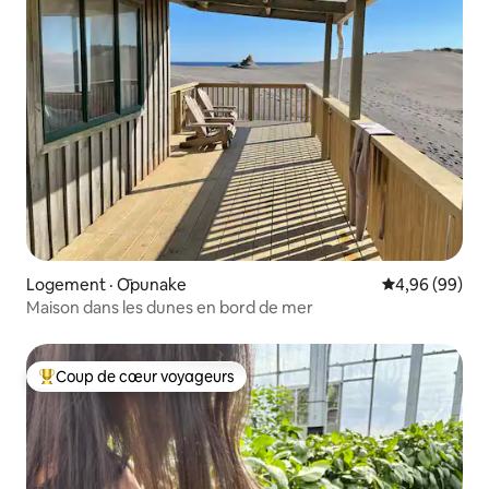
Logement · Ōpunake
Note moyenne
4,96 (99)
Maison dans les dunes en bord de mer
Coup de cœur voyageurs
Coup de cœur voyageurs parmi les plus aimés