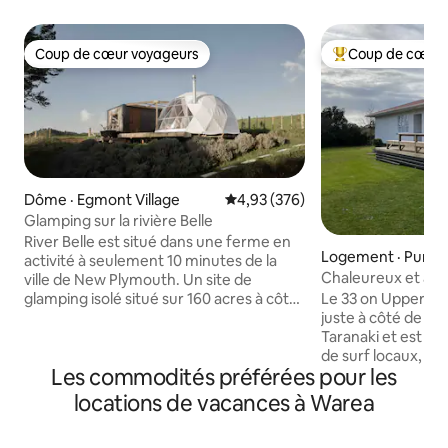
Coup de cœur voyageurs
Coup de cœur 
Coup de cœur voyageurs
Coup de cœur voy
Dôme · Egmont Village
Note moyenne de 4,93 sur 5, 3
4,93 (376)
Glamping sur la rivière Belle
River Belle est situé dans une ferme en
Logement · Pung
activité à seulement 10 minutes de la
Chaleureux et accu
ville de New Plymouth. Un site de
Upper Pungarehu
glamping isolé situé sur 160 acres à côté
Le 33 on Upper Pu
de la rivière Mangaoraka. Un dôme
juste à côté de la
géodésique luxueusement aménagé,
Taranaki et est si
est accompagné d'une cabane
de surf locaux, de
Les commodités préférées pour les
d'agrément, offrant une charmante
sites culturels. Le marae et le village de
cuisine et une salle de bain séparée. La
Parihaka sont juste
locations de vacances à Warea
cabane dispose d'une baignoire
La ville la plus pr
extérieure avec vue sur le mont
trouve à 5 min en 