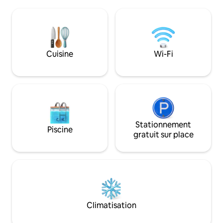
Taranaki. River Belle Glamping offre aux
continuez vers le s
couples une escapade vraiment unique
Highway 45 jusqu'à
et romantique. *Veuillez noter que nous
d'Opunake. En voy
utilisons un système de toilettes sèches
Okato est à 10 mi
et que nous ne pouvons pas accueillir
20 minutes et la g
d'enfants ou d'animaux de compagnie*
Plymouth à 30 minutes. Le par
Cuisine
Wi-Fi
de Maunga Taranak
voiture autour de
Stationnement
Piscine
gratuit sur place
Climatisation