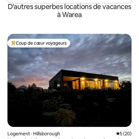
D'autres superbes locations de vacances
à Warea
Coup de cœur voyageurs
Coup de cœur voyageurs parmi les plus aimés
Logement · Hillsborough
Note moye
5 (20)