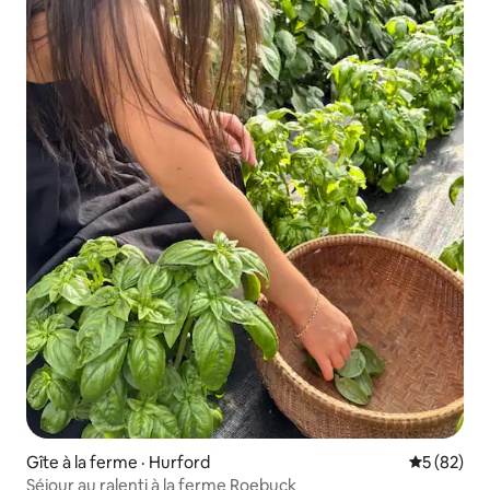
Gîte à la ferme · Hurford
Note moye
5 (82)
Séjour au ralenti à la ferme Roebuck