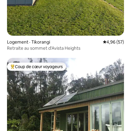
Logement · Tikorangi
Note moyenne
4,96 (57)
Retraite au sommet d'Avista Heights
Coup de cœur voyageurs
Coup de cœur voyageurs parmi les plus aimés