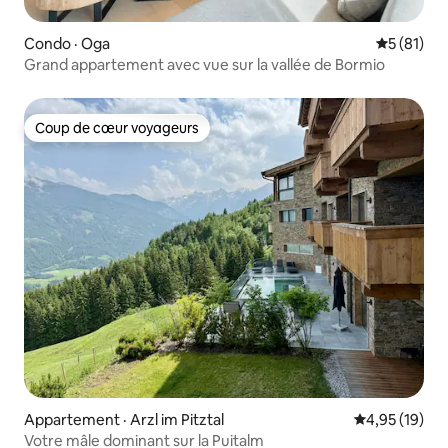
Condo · Oga
Note moye
5 (81)
Grand appartement avec vue sur la vallée de Bormio
Coup de cœur voyageurs
Coup de cœur voyageurs
Appartement · Arzl im Pitztal
Note moyenne
4,95 (19)
Votre mâle dominant sur la Puitalm