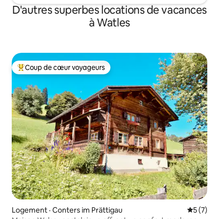
D'autres superbes locations de vacances
à Watles
Coup de cœur voyageurs
Coup de cœur voyageurs parmi les plus aimés
Logement · Conters im Prättigau
Note moy
5 (7)