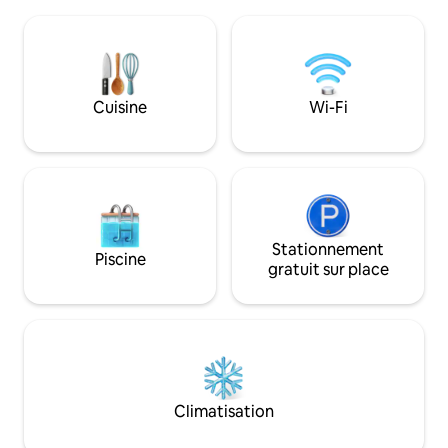
skiable « Jakobsh
hydromassage, sauna et douche
le confort et la con
émotionnelle 🔥 Salon panoramique
profite du soleil d
avec téléviseur intelligent de 85 po 🍳
terrasse. Attends-
Cuisine gastronomique 🌿 Jardin avec
merveilleuses exp
barbecue 🚗 Garage privé 📶 Wi-Fi rapide
montagne et profit
Cuisine
Wi-Fi
✨ Air de la montagne, détente et
l'agitation de la val
confort haut de gamme
Stationnement
Piscine
gratuit sur place
Climatisation