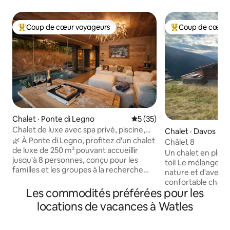
Coup de cœur voyageurs
Coup de cœur 
Coup de cœur voyageurs parmi les plus aimés
Coup de cœur voy
Chalet · Ponte di Legno
Note moyenne de 5 sur 5, 
5 (35)
Chalet de luxe avec spa privé, piscine,
Chalet · Davos
sauna et jardin
🌿 À Ponte di Legno, profitez d'un chalet
Châlet 8
de luxe de 250 m² pouvant accueillir
Un chalet en plein
jusqu'à 8 personnes, conçu pour les
toi! Le mélange pa
familles et les groupes à la recherche
nature et d'aventu
d'espace, d'intimité et de bien-être. Le
confortable chalet
design alpin, le jardin privé et le SPA
Les commodités préférées pour les
paysage idyllique d
exclusif transforment chaque séjour en
Réveille-toi le mat
locations de vacances à Watles
une expérience 🛏️ 4 chambres
au cœur d'un para
élégantes 🛁 4 salles de bain design 💆
de la Mecque du V
SPA privé avec piscine chauffée,