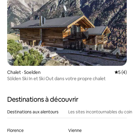
Chalet · Soelden
Note moy
5 (4)
Sölden Ski In et Ski Out dans votre propre chalet
Destinations à découvrir
Destinations aux alentours
Les sites incontournables du coin
Florence
Vienne