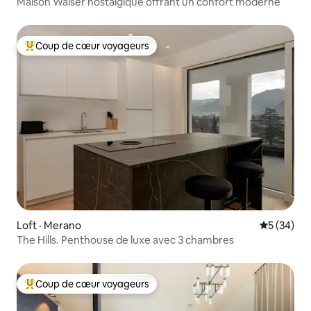
Maison Walser nostalgique offrant un confort moderne
Coup de cœur voyageurs
Coup de cœur voyageurs parmi les plus aimés
Loft · Merano
Note moye
5 (34)
The Hills. Penthouse de luxe avec 3 chambres
Coup de cœur voyageurs
Coup de cœur voyageurs parmi les plus aimés