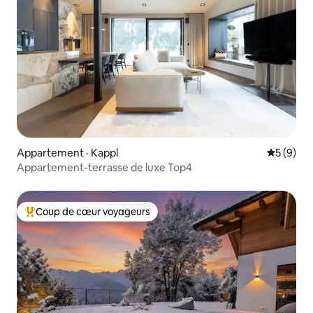
Appartement · Kappl
Note moy
5 (9)
Appartement-terrasse de luxe Top4
Coup de cœur voyageurs
Coup de cœur voyageurs parmi les plus aimés