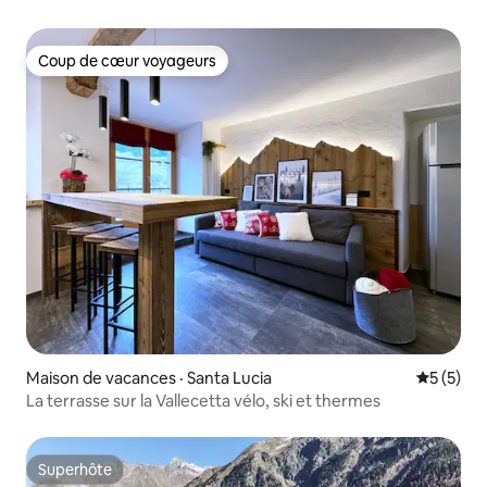
Coup de cœur voyageurs
Coup de cœur voyageurs
Maison de vacances · Santa Lucia
Note moy
5 (5)
La terrasse sur la Vallecetta vélo, ski et thermes
Superhôte
Superhôte