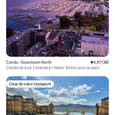
Condo · Downtown North
Note moyenne
4,97 (38)
Condo de luxe 1 chambre | Water Street près du parc
Coup de cœur voyageurs
Coup de cœur voyageurs