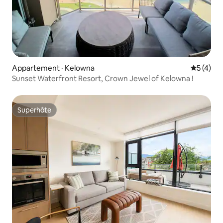
Appartement · Kelowna
Note moy
5 (4)
Sunset Waterfront Resort, Crown Jewel of Kelowna !
Superhôte
Superhôte