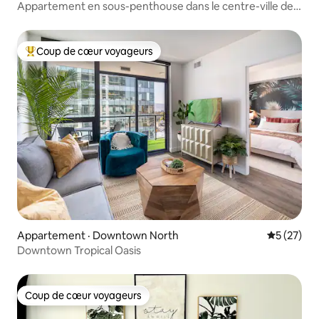
Appartement en sous-penthouse dans le centre-ville de
Kelowna
Coup de cœur voyageurs
Coup de cœur voyageurs parmi les plus aimés
Appartement · Downtown North
Note moye
5 (27)
Downtown Tropical Oasis
Coup de cœur voyageurs
Coup de cœur voyageurs