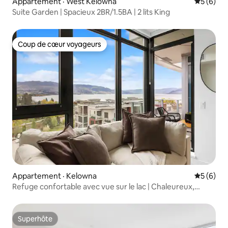
Appartement · West Kelowna
Note moy
5 (6)
Suite Garden | Spacieux 2BR/1.5BA | 2 lits King
Coup de cœur voyageurs
Coup de cœur voyageurs
Appartement · Kelowna
Note moy
5 (6)
Refuge confortable avec vue sur le lac | Chaleureux,
élégant et relaxant
Superhôte
Superhôte