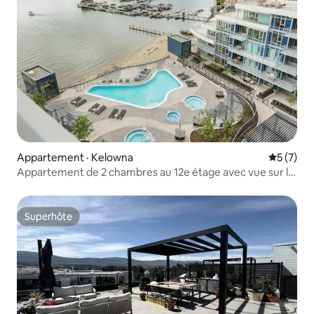
Appartement · Kelowna
Note moy
5 (7)
Appartement de 2 chambres au 12e étage avec vue sur le
lac à Aqua | Piscine
Superhôte
Superhôte