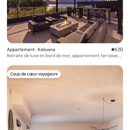
Appartement · Kelowna
Note moy
5 (5)
Retraite de luxe en bord de mer, appartement-terrasse
de 3 chambres
Coup de cœur voyageurs
Coup de cœur voyageurs