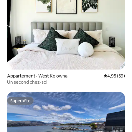
Appartement · West Kelowna
Note moyenne
4,95 (59)
Un second chez-soi
Superhôte
Superhôte