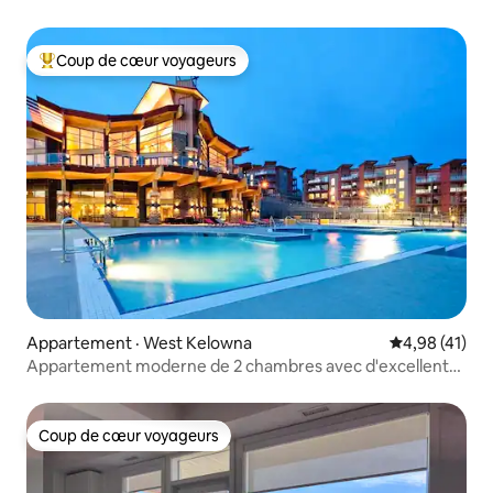
Coup de cœur voyageurs
Coup de cœur voyageurs parmi les plus aimés
Appartement · West Kelowna
Note moyenne
4,98 (41)
Appartement moderne de 2 chambres avec d'excellents
équipements
Coup de cœur voyageurs
Coup de cœur voyageurs