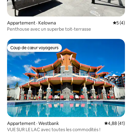
Appartement · Kelowna
Note moy
5 (4)
Penthouse avec un superbe toit-terrasse
Coup de cœur voyageurs
Coup de cœur voyageurs
Appartement · Westbank
Note moyenne
4,88 (41)
VUE SUR LE LAC avec toutes les commodités !