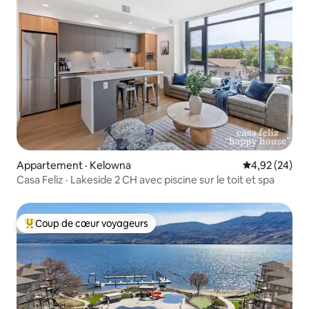
Appartement · Kelowna
Note moyenne
4,92 (24)
Casa Feliz · Lakeside 2 CH avec piscine sur le toit et spa
Coup de cœur voyageurs
Coup de cœur voyageurs parmi les plus aimés