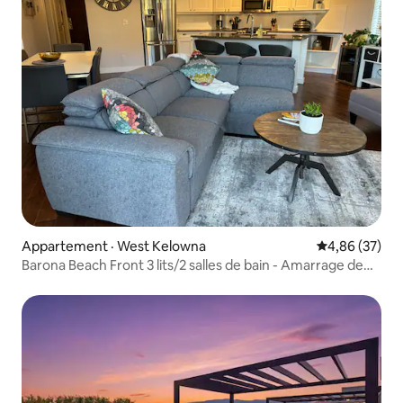
Appartement · West Kelowna
Note moyenne
4,86 (37)
Barona Beach Front 3 lits/2 salles de bain - Amarrage de
bateau en option