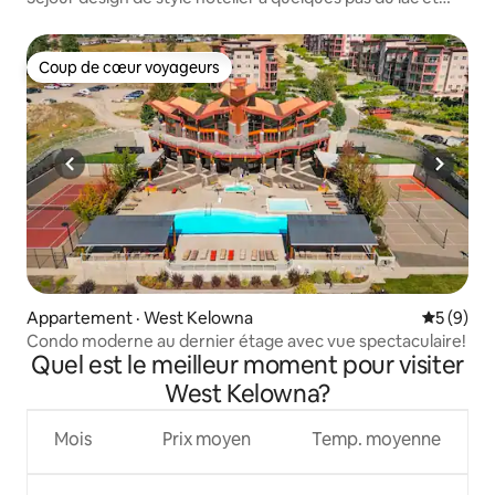
des restaurants
Coup de cœur voyageurs
Coup de cœur voyageurs
Appartement · West Kelowna
Note moy
5 (9)
Condo moderne au dernier étage avec vue spectaculaire!
Quel est le meilleur moment pour visiter
West Kelowna?
Mois
Prix moyen
Temp. moyenne