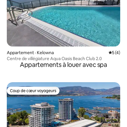
Appartement · Kelowna
Note moy
5 (4)
Centre de villégiature Aqua Oasis Beach Club 2.0
Appartements à louer avec spa
Coup de cœur voyageurs
Coup de cœur voyageurs