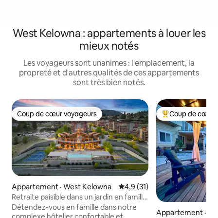
West Kelowna : appartements à louer les
mieux notés
Les voyageurs sont unanimes : l'emplacement, la
propreté et d'autres qualités de ces appartements
sont très bien notés.
Coup de cœur voyageurs
Coup de cœur 
Coup de cœur voyageurs
Coup de cœur voy
Appartement · West Kelowna
Note moyenne de 4,9 sur 5, 
4,9 (31)
Retraite paisible dans un jardin en famille
et services de centre de villégiature
Détendez-vous en famille dans notre
Appartement · We
complexe hôtelier confortable et