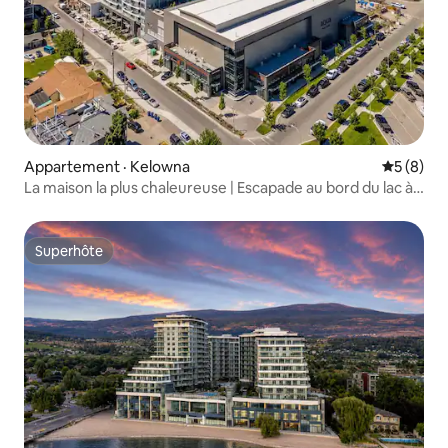
Appartement · Kelowna
Note moy
5 (8)
La maison la plus chaleureuse | Escapade au bord du lac à
AQUA
Superhôte
Superhôte