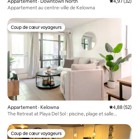
Appartement · Downtown North
Note moyenne
4,97 (32)
Appartement au centre-ville de Kelowna
Coup de cœur voyageurs
Coup de cœur voyageurs
Appartement · Kelowna
Note moyenne
4,88 (52)
The Retreat at Playa Del Sol : piscine, plage et salle
d'entraînement
Coup de cœur voyageurs
Coup de cœur voyageurs