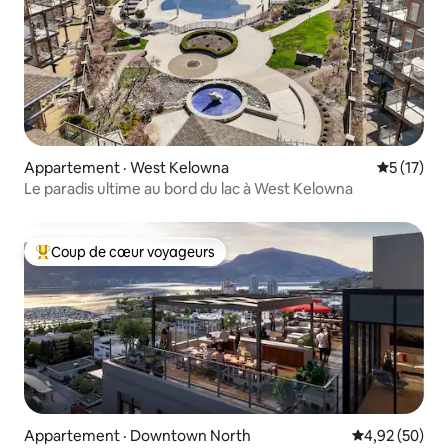
Appartement · West Kelowna
Note moye
5 (17)
Le paradis ultime au bord du lac à West Kelowna
Coup de cœur voyageurs
Coup de cœur voyageurs parmi les plus aimés
Appartement · Downtown North
Note moyenne
4,92 (50)