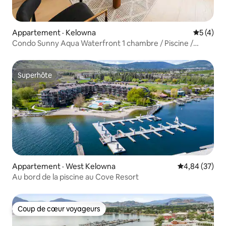
Appartement · Kelowna
Note moy
5 (4)
Condo Sunny Aqua Waterfront 1 chambre / Piscine /
Sauna
Superhôte
Superhôte
Appartement · West Kelowna
Note moyenne
4,84 (37)
Au bord de la piscine au Cove Resort
Coup de cœur voyageurs
Coup de cœur voyageurs