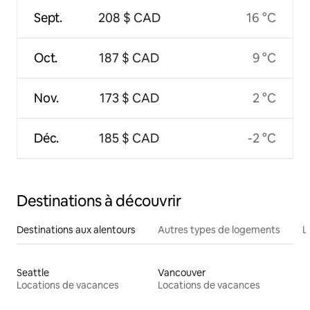
Sept.
208 $ CAD
16 °C
Oct.
187 $ CAD
9 °C
Nov.
173 $ CAD
2 °C
Déc.
185 $ CAD
-2 °C
Destinations à découvrir
Destinations aux alentours
Autres types de logements
L
Seattle
Vancouver
Locations de vacances
Locations de vacances