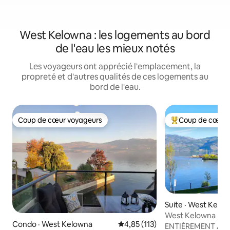
West Kelowna : les logements au bord
de l'eau les mieux notés
Les voyageurs ont apprécié l'emplacement, la
propreté et d'autres qualités de ces logements au
bord de l'eau.
Coup de cœur voyageurs
Coup de cœur 
Coup de cœur voyageurs
Coup de cœur voy
Suite · West Kelo
West Kelowna Bea
Condo · West Kelowna
Note moyenne de 4,85 sur 5, 1
4,85 (113)
Okanagan Lake
ENTIÈREMENT AG