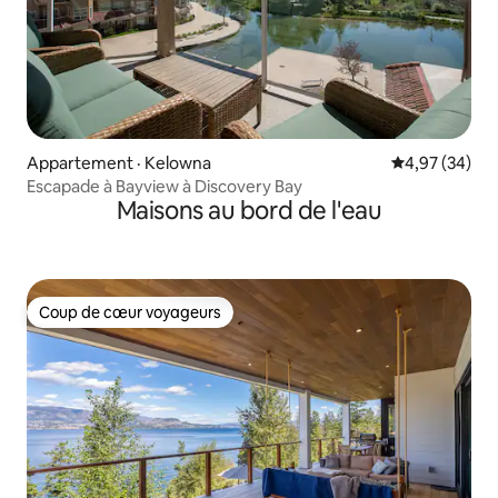
Appartement · Kelowna
Note moyenne
4,97 (34)
Escapade à Bayview à Discovery Bay
Maisons au bord de l'eau
Coup de cœur voyageurs
Coup de cœur voyageurs