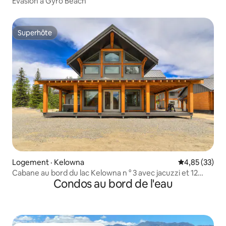
Évasion à Gyro Beach
Superhôte
Superhôte
Logement · Kelowna
Note moyenne
4,85 (33)
Cabane au bord du lac Kelowna n ° 3 avec jacuzzi et 12
Condos au bord de l'eau
couchages