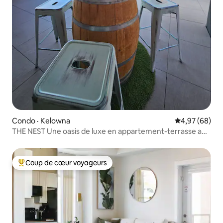
Condo · Kelowna
Note moyenne
4,97 (68)
THE NEST Une oasis de luxe en appartement-terrasse au
bord du lac
Coup de cœur voyageurs
Coup de cœur voyageurs parmi les plus aimés