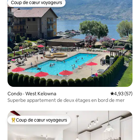
Coup de cœur voyageurs
Coup de cœur voyageurs
Condo · West Kelowna
Note moyenne
4,93 (57)
Superbe appartement de deux étages en bord de mer
Coup de cœur voyageurs
Coup de cœur voyageurs parmi les plus aimés