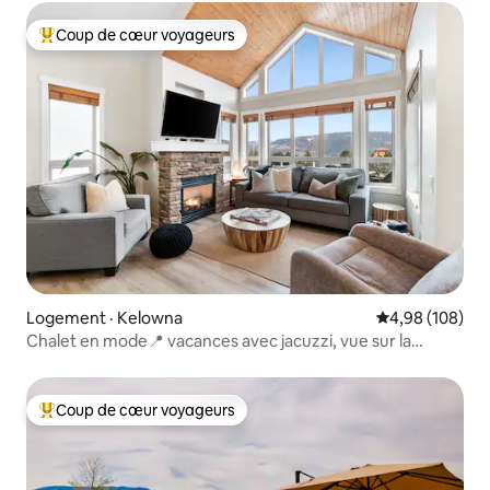
Coup de cœur voyageurs
Coup de cœur voyageurs parmi les plus aimés
Logement · Kelowna
Note moyenne 
4,98 (108)
Chalet en mode📍 vacances avec jacuzzi, vue sur la
piscine/le lac !
Coup de cœur voyageurs
Coup de cœur voyageurs parmi les plus aimés