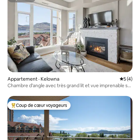
Superhôte
Appartement · Kelowna
Note moy
5 (4)
Chambre d'angle avec très grand lit et vue imprenable sur
le centre-ville et le bord de l'eau
Coup de cœur voyageurs
Coup de cœur voyageurs parmi les plus aimés