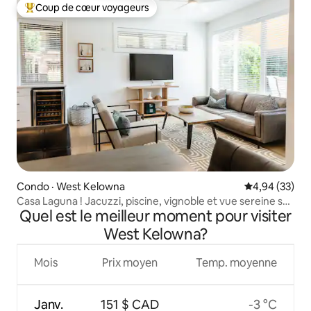
Coup de cœur voyageurs
Coup de cœur voyageurs parmi les plus aimés
Condo · West Kelowna
Note moyenne
4,94 (33)
Casa Laguna ! Jacuzzi, piscine, vignoble et vue sereine sur
Quel est le meilleur moment pour visiter
le lac
West Kelowna?
Mois
Prix moyen
Temp. moyenne
Janv.
151 $ CAD
-3 °C