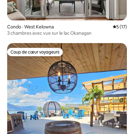
Condo · West Kelowna
Note moye
5 (17)
3 chambres avec vue sur le lac Okanagan
Coup de cœur voyageurs
Coup de cœur voyageurs