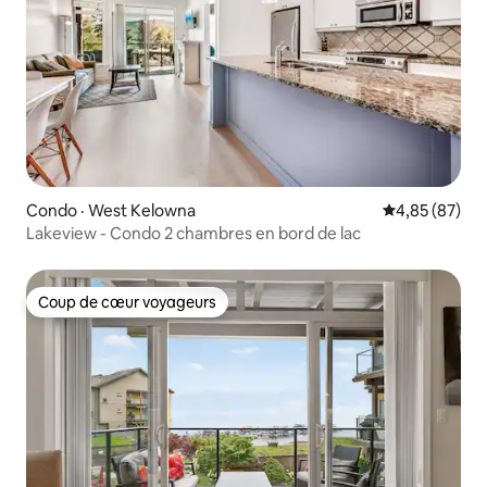
Condo · West Kelowna
Note moyenne
4,85 (87)
Lakeview - Condo 2 chambres en bord de lac
Coup de cœur voyageurs
Coup de cœur voyageurs