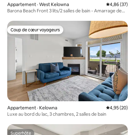
Appartement · West Kelowna
Note moyenne
4,86 (37)
Barona Beach Front 3 lits/2 salles de bain - Amarrage de
bateau en option
Coup de cœur voyageurs
Coup de cœur voyageurs
Appartement · Kelowna
Note moyenne
4,95 (20)
Luxe au bord du lac, 3 chambres, 2 salles de bain
Superhôte