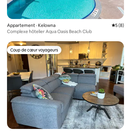
Appartement · Kelowna
Note moy
5 (8)
Complexe hôtelier Aqua Oasis Beach Club
Coup de cœur voyageurs
Coup de cœur voyageurs