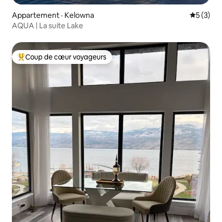
Appartement · Kelowna
Note moy
5 (3)
AQUA | La suite Lake
Coup de cœur voyageurs
Coup de cœur voyageurs parmi les plus aimés