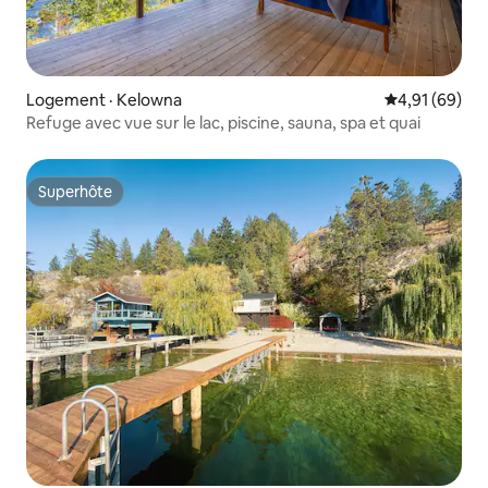
Logement · Kelowna
Note moyenne
4,91 (69)
Refuge avec vue sur le lac, piscine, sauna, spa et quai
Superhôte
Superhôte