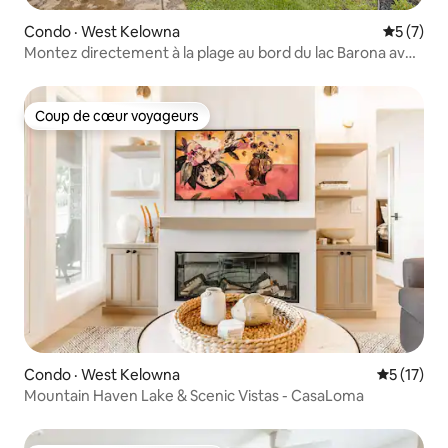
Condo · West Kelowna
Note moy
5 (7)
Montez directement à la plage au bord du lac Barona avec
piscine
Coup de cœur voyageurs
Coup de cœur voyageurs
Condo · West Kelowna
Note moye
5 (17)
Mountain Haven Lake & Scenic Vistas - CasaLoma