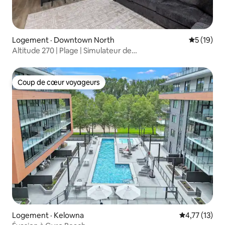
Logement · Downtown North
Note moye
5 (19)
Altitude 270 | Plage | Simulateur de
golf | Piscine | Gym | Centre-ville
Coup de cœur voyageurs
Coup de cœur voyageurs
Logement · Kelowna
Note moyenne
4,77 (13)