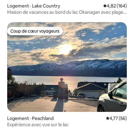
Logement · Lake Country
Note moyenne 
4,82 (164)
Maison de vacances au bord du lac Okanagan avec plage
privée
Coup de cœur voyageurs
Coup de cœur voyageurs
Logement · Peachland
Note moyenne
4,77 (56)
Expérience avec vue sur le lac