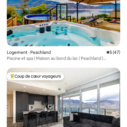
Logement · Peachland
Note moye
5 (47)
Piscine et spa | Maison au bord du lac | Peachland |
Okanagan
Coup de cœur voyageurs
Coup de cœur voyageurs parmi les plus aimés