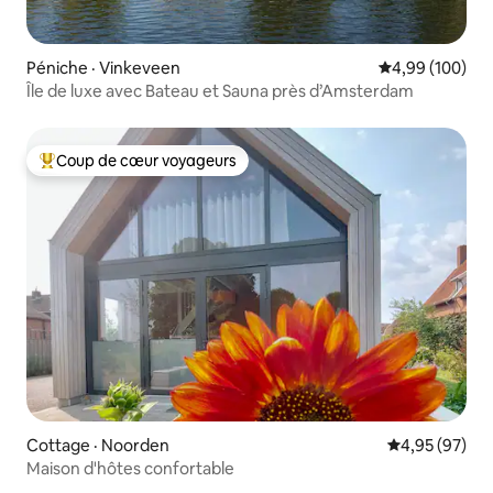
Péniche · Vinkeveen
Note moyenne 
4,99 (100)
Île de luxe avec Bateau et Sauna près d’Amsterdam
Coup de cœur voyageurs
Coup de cœur voyageurs parmi les plus aimés
Cottage · Noorden
Note moyenne
4,95 (97)
Maison d'hôtes confortable