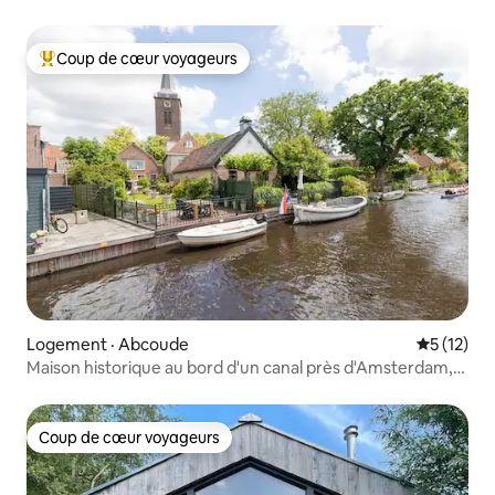
climatisation
Coup de cœur voyageurs
Coup de cœur voyageurs parmi les plus aimés
Logement · Abcoude
Note moye
5 (12)
Maison historique au bord d'un canal près d'Amsterdam,
pour 10 personnes
Coup de cœur voyageurs
Coup de cœur voyageurs