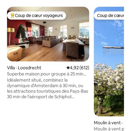
Coup de cœur voyageurs
Coup de cœur vo
Coup de cœur voyageurs parmi les plus aimés
Coup de cœur vo
Villa · Loosdrecht
Note moyenne de 4,92 sur 5, 6
4,92 (612)
Superbe maison pour groupe à 25 min
d'Amsterdam
Idéalement situé, combinez la
dynamique d'Amsterdam à 30 min, ou
les attractions touristiques des Pays-Bas
30 min de l'aéroport de Schiphol
Emplacement de groupe que vous
payez par personne 7 personnes
minimum pour séjourner Grande maison
de campagne authentique rénovée
Moulin à vent · A
avec terrain de tennis, table de billard Le
Moulin à vent prè
lac de Loosdrecht, les bois et les champs