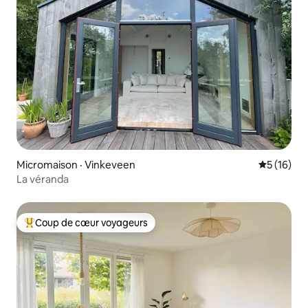
Micromaison · Vinkeveen
Note moye
5 (16)
La véranda
Coup de cœur voyageurs
Coup de cœur voyageurs parmi les plus aimés