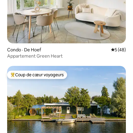
Condo · De Hoef
Note moye
5 (48)
Appartement Green Heart
Coup de cœur voyageurs
Coup de cœur voyageurs parmi les plus aimés