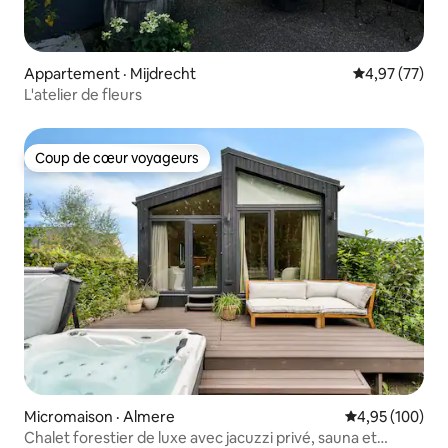
Appartement · Mijdrecht
Note moyenne
4,97 (77)
L'atelier de fleurs
Coup de cœur voyageurs
Coup de cœur voyageurs
Micromaison · Almere
Note moyenne 
4,95 (100)
Chalet forestier de luxe avec jacuzzi privé, sauna et