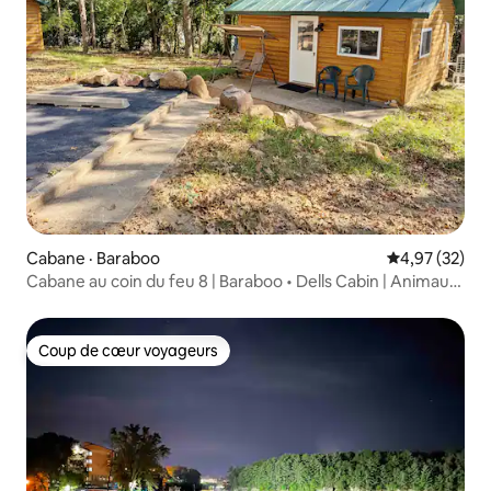
Cabane · Baraboo
Note moyenne
4,97 (32)
Cabane au coin du feu 8 | Baraboo • Dells Cabin | Animaux
acceptés
Coup de cœur voyageurs
Coup de cœur voyageurs