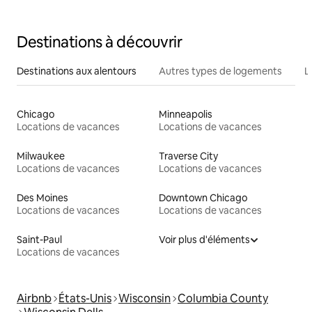
Destinations à découvrir
Destinations aux alentours
Autres types de logements
L
Chicago
Minneapolis
Locations de vacances
Locations de vacances
Milwaukee
Traverse City
Locations de vacances
Locations de vacances
Des Moines
Downtown Chicago
Locations de vacances
Locations de vacances
Saint-Paul
Voir plus d'éléments
Locations de vacances
Airbnb
États-Unis
Wisconsin
Columbia County