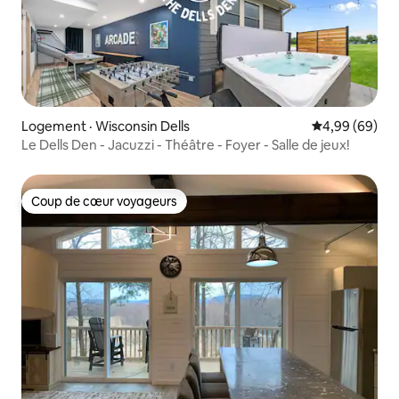
Logement · Wisconsin Dells
Note moyenne
4,99 (69)
Le Dells Den - Jacuzzi - Théâtre - Foyer - Salle de jeux!
Coup de cœur voyageurs
Coup de cœur voyageurs