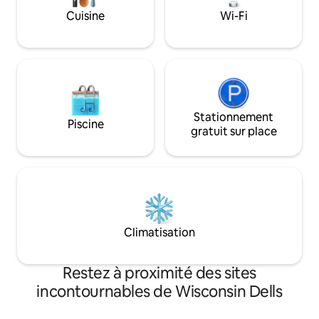
GRATUIT ★ Nettoyage professionnel 🧼
Cuisine
Wi-Fi
* Le voyageur qui réserve doit avoir au
moins 25 ans. Ceci est requis par les
règles locales de notre association de
propriétaires.
Stationnement
Piscine
gratuit sur place
Climatisation
Restez à proximité des sites
incontournables de Wisconsin Dells