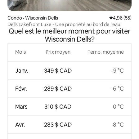
Condo · Wisconsin Dells
Note moyenne
4,96 (55)
Dells Lakefront Luxe - Une propriété au bord de l'eau
Quel est le meilleur moment pour visiter
Wisconsin Dells?
Mois
Prix moyen
Temp. moyenne
Janv.
349 $ CAD
-9 °C
Févr.
289 $ CAD
-6 °C
Mars
310 $ CAD
0 °C
Avr.
283 $ CAD
8 °C