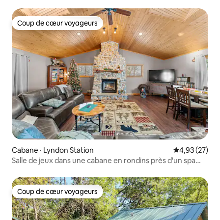
Coup de cœur voyageurs
Coup de cœur voyageurs
Cabane · Lyndon Station
Note moyenne
4,93 (27)
Salle de jeux dans une cabane en rondins près d'un spa
extérieur
Coup de cœur voyageurs
Coup de cœur voyageurs