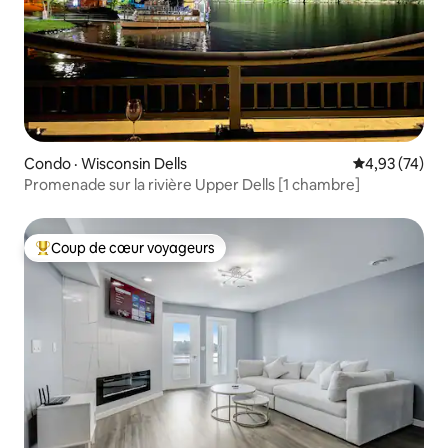
Condo · Wisconsin Dells
Note moyenne
4,93 (74)
Promenade sur la rivière Upper Dells [1 chambre]
Coup de cœur voyageurs
Coup de cœur voyageurs parmi les plus aimés