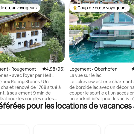
de cœur voyageurs
Coup de cœur voyageurs
cœur voyageurs parmi les plus aimés
Coup de cœur voyageurs parmi 
sur 5, 451 commentaires
ent · Rougemont
Note moyenne de 4,98 sur 5, 96 commentai
4,98 (96)
Logement · Oberhofen
N
ones - avec foyer par Heiti
La vue sur le lac
 aux Rolling Stones ! Un
Le Lakeview est une charmant
chalet rénové de 1768 situé à
de bord de lac avec un décor na
t, à seulement 9 min de
couper le souffle et un accès pr
éal pour les couples ou les
un endroit idéal pour les activi
férées pour les locations de vacances
oupes, cet espace confortable
du lac. La maison, meublée av
ccès facile aux activités de
et de haute qualité, est située
 un sauna partagé et une vue
directement sur le lac et offre
 sur la rivière. Profitez de la
impressionnante sur les Alpes 
e la détente et du confort des
L’Oberland bernois offre 365 jo
nts modernes dans un cadre
d’expériences pour les hôtes act