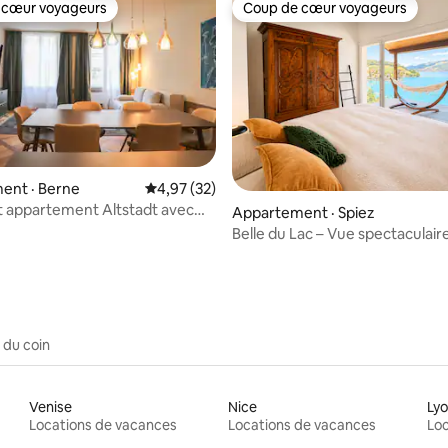
 cœur voyageurs
Coup de cœur voyageurs
 cœur voyageurs
Coup de cœur voyageurs
 sur 5, 43 commentaires
ent · Berne
Note moyenne de 4,97 sur 5, 32 commentai
4,97 (32)
 appartement Altstadt avec
Appartement · Spiez
he moderne
Belle du Lac – Vue spectaculaire 
et la baie
 du coin
Venise
Nice
Ly
Locations de vacances
Locations de vacances
Loc