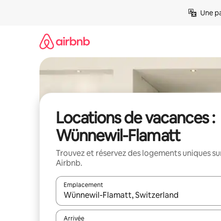
Aller
Une pa
directement
au
contenu
Locations de vacances :
Wünnewil-Flamatt
Trouvez et réservez des logements uniques su
Airbnb.
Emplacement
Quand les résultats sont affichés, parcourez-les en 
Arrivée