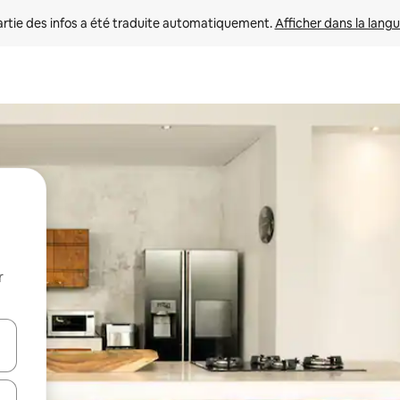
rtie des infos a été traduite automatiquement. 
Afficher dans la langu
r
utilisant les flèches vers le haut et vers le bas, ou en appuyant dessus 