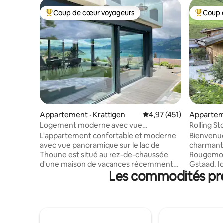
Coup de cœur voyageurs
Coup 
Coup de cœur voyageurs parmi les plus aimés
Coup de 
Appartement · Krattigen
Note moyenne de 4,97 
4,97 (451)
Appartem
Logement moderne avec vue
Rolling St
panoramique sur le lac de Thoune
Gstaad
L'appartement confortable et moderne
Bienvenue
avec vue panoramique sur le lac de
charmant 
Thoune est situé au rez-de-chaussée
Rougemon
d'une maison de vacances récemment
Gstaad. Id
Les commodités pré
rénovée. Il est situé dans un quartier
petits gr
calme du village et est le point de départ
offre un a
pour des excursions sur les montagnes
montagne,
et les lacs. Idéal pour 4 pers. Terrasse
magnifique
avec vue sur le lac et 2 chaises longues,
nature, d
grand barbecue avec 1 caisse de bois Incl.
équipeme