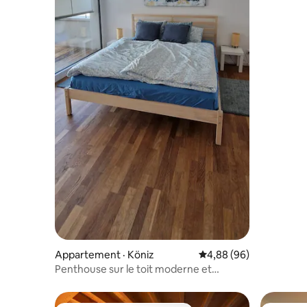
panoramiq
Appartement · Köniz
Note moyenne de 4,88
4,88 (96)
Penthouse sur le toit moderne et
lumineux