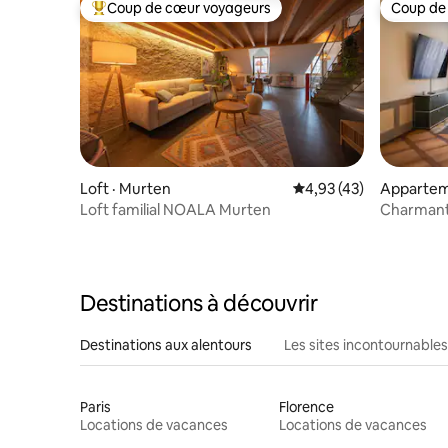
Coup de cœur voyageurs
Coup de
Coup de cœur voyageurs parmi les plus aimés
Coup de
Loft · Murten
Note moyenne de 4,93
4,93 (43)
Appartem
Loft familial NOALA Murten
Charmant
une touc
Destinations à découvrir
Destinations aux alentours
Les sites incontournables
Paris
Florence
Locations de vacances
Locations de vacances