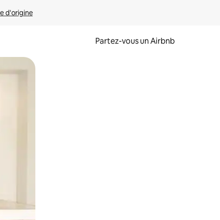
e d'origine
Partez-vous un Airbnb
et en les faisant glisser.