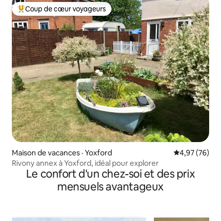
Coup de cœur voyageurs
Coup de cœur voyageurs parmi les plus aimés
Maison de vacances · Yoxford
Note moyenne
4,97 (76)
Rivony annex à Yoxford, idéal pour explorer
Le confort d'un chez-soi et des prix
mensuels avantageux