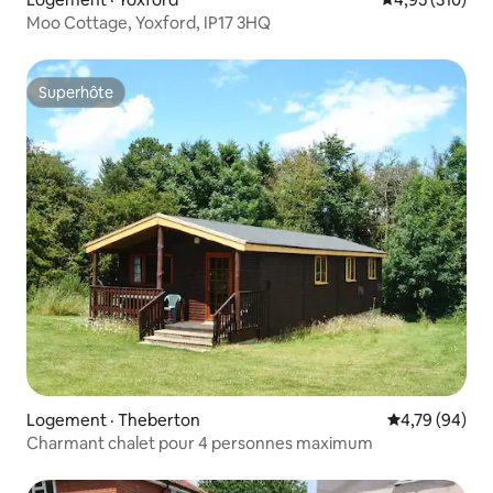
Moo Cottage, Yoxford, IP17 3HQ
Superhôte
Superhôte
Logement · Theberton
Note moyenne
4,79 (94)
Charmant chalet pour 4 personnes maximum