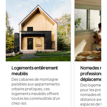
Logements entièrement
Nomades num
meublés
professionnel
déplacement
Des cabanes de montagne
paisibles aux appartements
Des logements
urbains pratiques, ces
pour les profes
logements meublés offrent
nomades et trav
toutes les commodités d'un
distance avec le
chez-soi.
espaces de trav