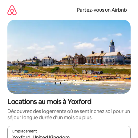
Aller
directement
Partez-vous un Airbnb
au
contenu
Locations au mois à Yoxford
Découvrez des logements où se sentir chez soi pour un
séjour longue durée d’un mois ou plus.
Emplacement
Quand les résultats sont affichés, parcourez-les en utilisant les 