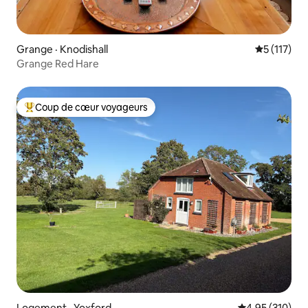
Grange · Knodishall
Note moyen
5 (117)
Grange Red Hare
Coup de cœur voyageurs
Coup de cœur voyageurs parmi les plus aimés
Logement · Yoxford
Note moyenne 
4,95 (310)