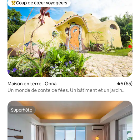
Coup de cœur voyageurs
Coup de cœur voyageurs parmi les plus aimés
Maison en terre · Onna
Note moye
5 (65)
Un monde de conte de fées. Un bâtiment et un jardin
hors du commun. Une expérience d'hébergement rare et
spéciale. La maison de Chion.
Superhôte
Superhôte