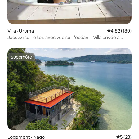
Villa · Uruma
Note moyenne 
4,82 (180)
Jacuzzi sur le toit avec vue sur l'océan｜Villa privée à
Okinawa｜
Superhôte
Superhôte
Logement · Nago
Note moye
5 (23)