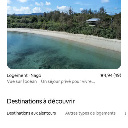
Logement · Nago
Note moyenne
4,94 (49)
Vue sur l'océan｜Un séjour privé pour vivre
tranquillement｜Jusqu'à 6 personnes
Destinations à découvrir
Destinations aux alentours
Autres types de logements
L