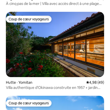
À cinq pas de la mer | Villa avec accès direct à une plage
privée | Terrasse sur le toit avec vue panoramique, hamac,
barbecue, bruit des vagues et feu de camp
Coup de cœur voyageurs
Coup de cœur voyageurs
Hutte · Yomitan
Note moyenne
4,98 (49)
Villa authentique d'Okinawa construite en 1957 + jardin
secret
Coup de cœur voyageurs
Coup de cœur voyageurs