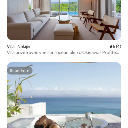
Villa · Nakijin
Note moy
5 (4)
Villa privée avec vue sur l'océan bleu d'Okinawa | Profitez
de la piscine, du sauna, du feu de camp et du barbecue
Superhôte
Superhôte