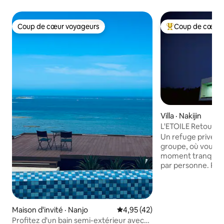
Coup de cœur voyageurs
Coup de cœur 
Coup de cœur voyageurs
Coup de cœur voy
Villa · Nakijin
L'ETOILE Retour au
piscine en bord de 
Un refuge privé, li
Kourijima - Locatio
groupe, où vous p
moment tranquille
par personne. Pa
bonheur avec vos 
tranquillité, sous u
des vagues. L'Etoil
moderne avec pisc
Maison d'invité · Nanjo
Note moyenne de 4,95 sur 5, 
4,95 (42)
l'extrémité de l'île
Profitez d'un bain semi-extérieur avec
l'agitation des pla