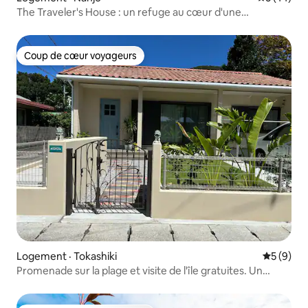
The Traveler's House : un refuge au cœur d'une
végétation luxuriante
Coup de cœur voyageurs
Coup de cœur voyageurs
Logement · Tokashiki
Note moy
5 (9)
Promenade sur la plage et visite de l'île gratuites. Un
groupe par jour.