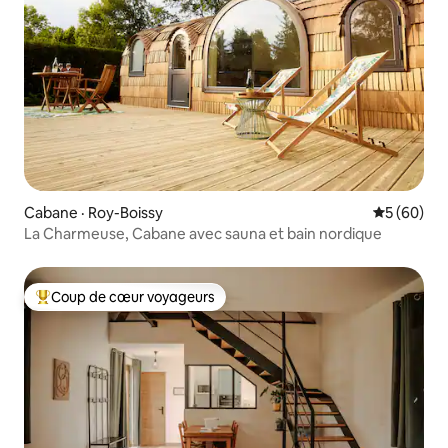
Cabane · Roy-Boissy
Note moye
5 (60)
La Charmeuse, Cabane avec sauna et bain nordique
Coup de cœur voyageurs
Coup de cœur voyageurs parmi les plus aimés