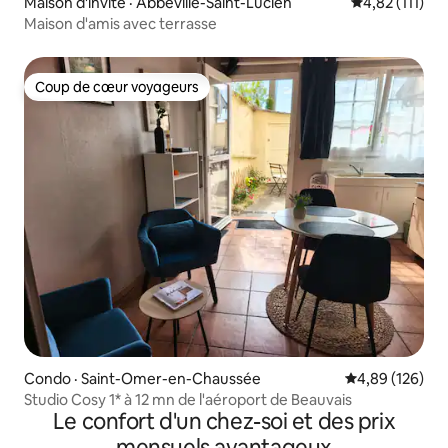
Maison d'invité · Abbeville-Saint-Lucien
Note moyenne 
4,82 (111)
Maison d'amis avec terrasse
Coup de cœur voyageurs
Coup de cœur voyageurs
Condo · Saint-Omer-en-Chaussée
Note moyenne 
4,89 (126)
Studio Cosy 1* à 12 mn de l'aéroport de Beauvais
Le confort d'un chez-soi et des prix
mensuels avantageux