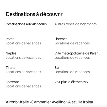
Destinations à découvrir
Destinations aux alentours
Autres types de logements
L
Rome
Florence
Locations de vacances
Locations de vacances
Naples
Ville métropolitaine de Palerme
Locations de vacances
Locations de vacances
Tirana
Bari
Locations de vacances
Locations de vacances
Sorrente
Voir plus d'éléments
Locations de vacances
Airbnb
Italie
Campanie
Avellino
Altavilla Irpina