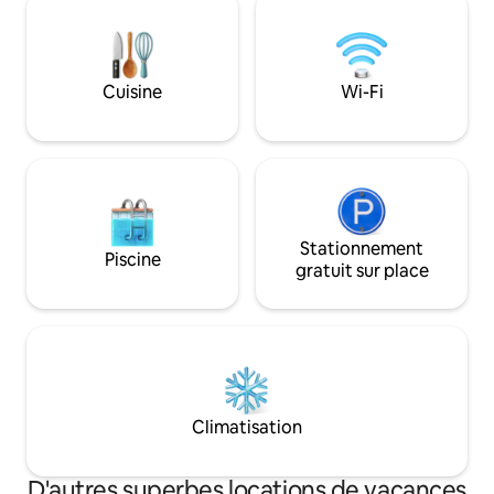
le Wi-Fi et la climatisation. Équipe ★ de
observer la ville de
nettoyage formée à la désinfection et à
Capri, l'île de Li Gal
l'assainissement. ⦿ Distances : Ravello
TAXE TOURISTIQUE
(3 km) Amalfi (1,5 km) Atrani (1 km)
OSPITE/NOTTE E
Cuisine
Wi-Fi
Positano (17 km) Minori (2,5 km) L'île de
POUR ATTEINDRE
Capri (en bateau).
Stationnement
Piscine
gratuit sur place
Climatisation
D'autres superbes locations de vacances