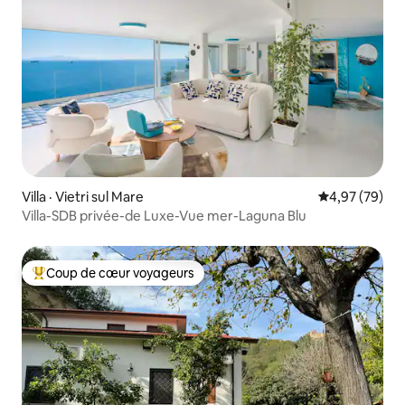
Villa · Vietri sul Mare
Note moyenne
4,97 (79)
Villa-SDB privée-de Luxe-Vue mer-Laguna Blu
Coup de cœur voyageurs
Coup de cœur voyageurs parmi les plus aimés