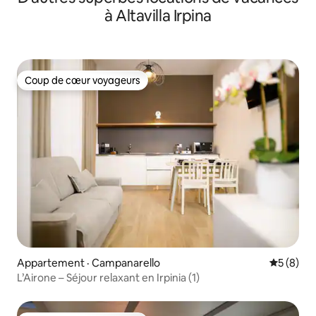
à Altavilla Irpina
Coup de cœur voyageurs
Coup de cœur voyageurs
Appartement · Campanarello
Note moy
5 (8)
L’Airone – Séjour relaxant en Irpinia (1)