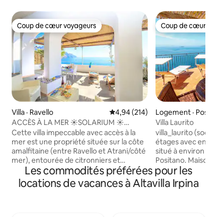
Coup de cœur voyageurs
Coup de cœur vo
Coup de cœur voyageurs
Coup de cœur vo
Villa · Ravello
Note moyenne de 4,94 sur 5, 2
4,94 (214)
Logement · Posit
ACCÈS À LA MER ☀️SOLARIUM ☀️
Villa Laurito
PARKING ☀️ RAVELLO SEASIDE
Cette villa impeccable avec accès à la
villa_laurito (social) Maison de deux
mer est une propriété située sur la côte
étages avec entré
amalfitaine (entre Ravello et Atrani/côté
situé à environ 2 
mer), entourée de citronniers et
Positano. Maison p
Les commodités préférées pour les
d'orangers, avec un solarium spacieux et
Laurito où se trou
un accès direct à la mer. Il peut accueillir
Adolfo ». Pour att
locations de vacances à Altavilla Irpina
3 personnes. Stationnement disponible
la route, il est né
moyennant des frais supplémentaires.
monter ENVIRON 
Le prix de la location comprend :
maison dispose d'
l'électricité, le linge de lit, les serviettes,
panoramique d'où