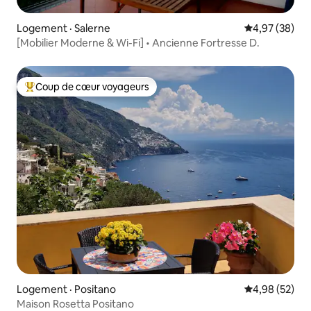
Logement · Salerne
Note moyenne
4,97 (38)
[Mobilier Moderne & Wi-Fi] • Ancienne Fortresse D.
Coup de cœur voyageurs
Coup de cœur voyageurs parmi les plus aimés
Logement · Positano
Note moyenne
4,98 (52)
Maison Rosetta Positano