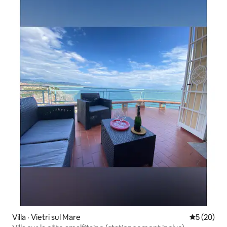
Villa · Vietri sul Mare
Note moye
5 (20)