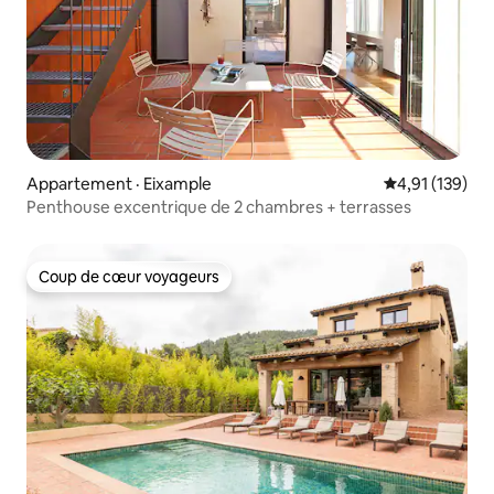
Appartement · Eixample
Note moyenne 
4,91 (139)
Penthouse excentrique de 2 chambres + terrasses
Coup de cœur voyageurs
Coup de cœur voyageurs