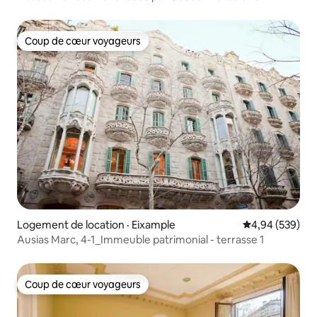
Coup de cœur voyageurs
Coup de cœur voyageurs
Logement de location · Eixample
Note moyenne 
4,94 (539)
Ausias Marc, 4-1_Immeuble patrimonial - terrasse 1
Coup de cœur voyageurs
Coup de cœur voyageurs