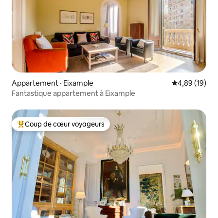
Appartement · Eixample
Note moyenne
4,89 (19)
Fantastique appartement à Eixample
Coup de cœur voyageurs
Coup de cœur voyageurs parmi les plus aimés