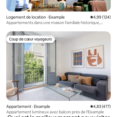
Logement de location · Eixample
Note moyenne 
4,99 (124)
Appartements dans une maison familiale historique,
appartement avec...
Coup de cœur voyageurs
Coup de cœur voyageurs
Appartement · Eixample
Note moyenne 
4,83 (477)
Appartement lumineux avec balcon près de l'Eixample