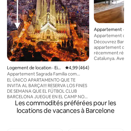
Appartement · Ei
Appartement de 3
centre
Découvrez Barcel
appartement de 3
récemment rénové 
Catalunya. Avec d'
métro et de bus aé
Logement de location · Eixa
Note moyenne de 4,99 sur 5, 4
4,99 (464)
ville est un jeu d'
mple
Appartement Sagrada Familia com
100 m² d'espace, 
« Appartement d'angle », Sa...
EL ÚNICO APARTAMENTO QUE TE
doubles, 1 chambre
INVITA AL BARÇA!!! RESERVA LOS FINES
bains modernes. Pa
DE SEMANA QUE EL FÚTBOL CLUB
confortable et pr
BARCELONA JUEGUE EN EL CAMP NOU
Barcelone ! Notre appartement est
Les commodités préférées pour les
Y TE INVITAMOS AL PARTIDO DEL
uniquement répert
"CAMPEONATO NACIONAL DE LIGA"
de séjour à BCN : 
locations de vacances à Barcelone
CON 4 LOCALIDADES JUNTAS.
par personne et pa
*importante (Válido exclusivamente para
prix final. Pas de 
la TEMPORADA 2025/26) -Inicio
de moins de 17 ans
temporada: Agosto 2025 -Final,