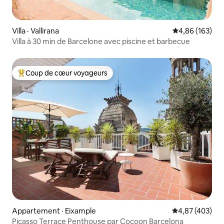
Villa · Vallirana
Note moyenne 
4,86 (163)
Villa à 30 min de Barcelone avec piscine et barbecue
Coup de cœur voyageurs
Coup de cœur voyageurs parmi les plus aimés
Appartement · Eixample
Note moyenne 
4,87 (403)
Picasso Terrace Penthouse par Cocoon Barcelona