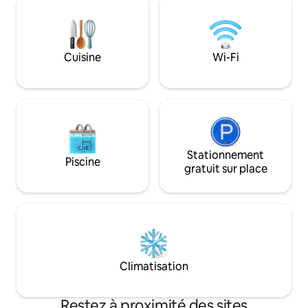
temporada Mayo 2026 UN
APARTAMENTO ÚNICO, CON LAS
EXPERIENCIAS MÁS INCREÍBLES Y CON
LAS MEJORES CRÍTICAS DE LOS
Cuisine
Wi-Fi
HUÉSPEDES DE AIRB&B!!! LA VIVIENDA:
Un espacio compuesto de tres
dormitorios con tres camas de
matrimonio, dos baños, un gran salón y
una cocina en isla, conforman este
apartamento de 131m². El apartamento
ha sido diseñado con elementos que
conjugan ligereza y comodidad. Firmas
Stationnement
Piscine
como ZANOTTA, LEMA, CASSINA,
gratuit sur place
ARCLINEA CUCINE, GAGGENAU, DORN
BRACHT y diseñadores como JOAQUIM
RIFE o PHILIPPE STARCK visten y
decoran este apartamento con espacios
integrados que se abren y proyectan, a
través de grandes ventanales, en la
cuadricula del Eixample. Una orientación
Climatisation
perfecta que le confiere unas vistas
inigualables hacia la Basílica y los jardines
de la plaza, le confieren a la vez una
Restez à proximité des sites