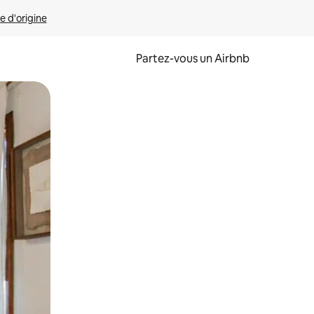
e d'origine
Partez-vous un Airbnb
et en les faisant glisser.