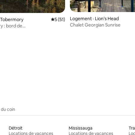
Logement · Lion's Head
· Tobermory
Note moyenne de 5 sur 5, 51 commentai
5 (51)
Chalet Georgian Sunrise
 : bord de
una | VE | 4 saisons
 sur 5, 91 commentaires
 du coin
Détroit
Mississauga
Tra
Locations de vacances
Locations de vacances
Loc