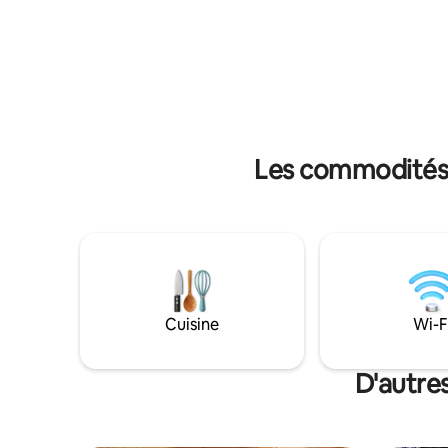
chaque in
COMPAGNIE. INTERDICTION DE FUMER.
qui ne pe
Juillet/août : 4 nuits minimum. Du
par des mots. ⭐ Vue p
30 août au 28 juin, 2 nuits minimum.
imprenable
l'eau ⭐ In
t
Les commodités 
Cuisine
Wi-F
D'autre