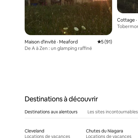
Cottage 
Tobermory
l'eau + sa
Maison d'invité · Meaford
Note moyenne de 5
5 (91)
De A à Zen : un glamping raffiné
Destinations à découvrir
Destinations aux alentours
Les sites incontournables
Cleveland
Chutes du Niagara
Locations de vacances
Locations de vacances