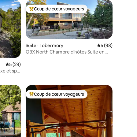
Coup de cœur voyageurs
les plus aimés
Coup de cœur voyageurs parmi les plus aimés
Suite · Tobermory
Note moyenne de 5
5 (98)
OBX North Chambre d'hôtes Suite en
res
bord de mer
Note moyenne de 5 sur 5, 29 commentaires
5 (29)
uxe et spa
Coup de cœur voyageurs
Coup de cœur voyageurs parmi les plus aimés