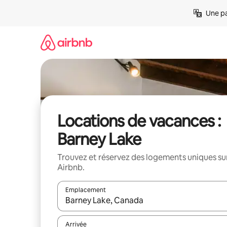
Aller
Une pa
directement
au
contenu
Locations de vacances :
Barney Lake
Trouvez et réservez des logements uniques su
Airbnb.
Emplacement
Quand les résultats sont affichés, parcourez-les en 
Arrivée