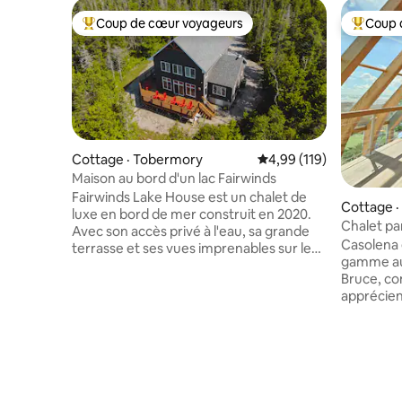
Coup de cœur voyageurs
Coup 
Coup de cœur voyageurs parmi les plus aimés
Coup de 
Cottage · Tobermory
Note moyenne de 4,99 
4,99 (119)
Maison au bord d'un lac Fairwinds
Fairwinds Lake House est un chalet de
Cottage 
luxe en bord de mer construit en 2020.
Chalet p
Avec son accès privé à l'eau, sa grande
Casolena
Casolena 
terrasse et ses vues imprenables sur le
gamme au 
coucher du soleil, c'est l'endroit idéal
Bruce, co
pour vos vacances en famille. Fairwinds
apprécient
donne sur le lac Huron et se trouve à
design so
10 minutes en voiture de Tobermory.
distinctiv
*** La limite d'invités est de 10. Max.
grandes ba
8 adultes (13 ans et plus) plus 2 voyageurs
et le ciel
de moins de 12 ans selon la licence STA
immersif 
locale de North Bruce. Arrivée à 16 h,
lever au c
départ à 11 h. PAS D'ANIMAUX DE