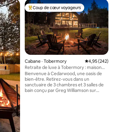
Yourte ·
Coup de cœur voyageurs
Coup
les plus aimés
Coup de cœur voyageurs parmi les plus aimés
Coup de
Retraite 
Passez un
avec le c
poêle à b
l'intérie
yourte e
d'arbres 
vallonnés
conservat
Cabane · Tobermory
Note moyenne de 4,95 
4,95 (242)
Rocklyn.
Retraite de luxe à Tobermory : maison
res
dans une
moderne et spa
Bienvenue à Cedarwood, une oasis de
entièreme
bien-être. Retirez-vous dans un
asseoir p
sanctuaire de 3 chambres et 3 salles de
Bruce est 
bain conçu par Greg Williamson sur
Meaford 
2 acres privés, à quelques minutes de
minutes e
Tobermory. Ce joyau architectural
dispose d'un jacuzzi, d'un sauna et de
vues sereines, encadrées par des cèdres
majestueux. Profitez du confort
moderne : Internet haut débit, chargeur
Tesla et énergie solaire écologique.