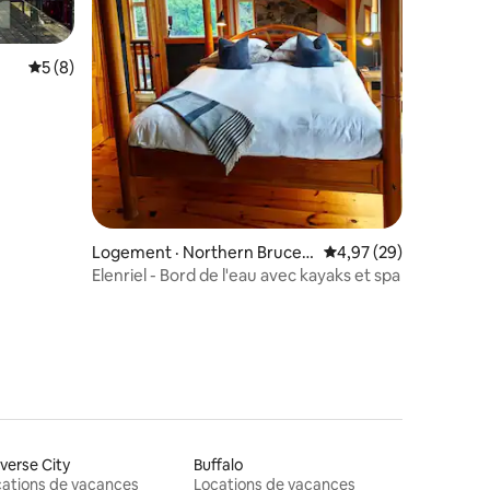
Note moyenne de 5 sur 5, 8 commentaires
5 (8)
res
Logement · Northern Bruce P
Note moyenne de 4,97
4,97 (29)
eninsula
Elenriel - Bord de l'eau avec kayaks et spa
verse City
Buffalo
ations de vacances
Locations de vacances