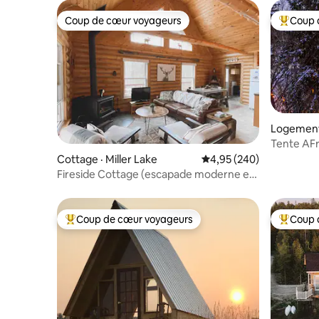
Coup de cœur voyageurs
Coup 
Coup de cœur voyageurs
Coup de 
Logement
Tente AF
The Post 
Cottage · Miller Lake
Note moyenne de 4,95 
4,95 (240)
Fireside Cottage (escapade moderne et
rustique)
Coup de cœur voyageurs
Coup 
Coup de cœur voyageurs parmi les plus aimés
Coup de 