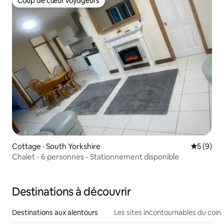
Coup de cœur voyageurs
Coup de cœur voyageurs
Cottage · South Yorkshire
Note moy
5 (9)
Chalet - 6 personnes - Stationnement disponible
Destinations à découvrir
Destinations aux alentours
Les sites incontournables du coin