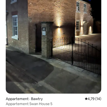
Appartement · Bawtry
Note moyenne
4,79 (14)
Appartement Swan House 5