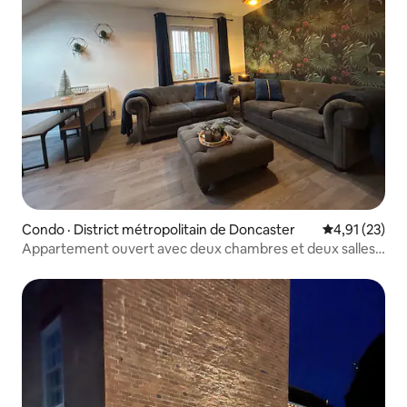
Condo · District métropolitain de Doncaster
Note moyenne
4,91 (23)
Appartement ouvert avec deux chambres et deux salles
de bain