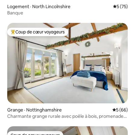
Logement · North Lincolnshire
Note moye
5 (75)
Banque
Coup de cœur voyageurs
Coup de cœur voyageurs parmi les plus aimés
Grange · Nottinghamshire
Note moye
5 (66)
Charmante grange rurale avec poêle à bois, promenades
adaptées aux chiens