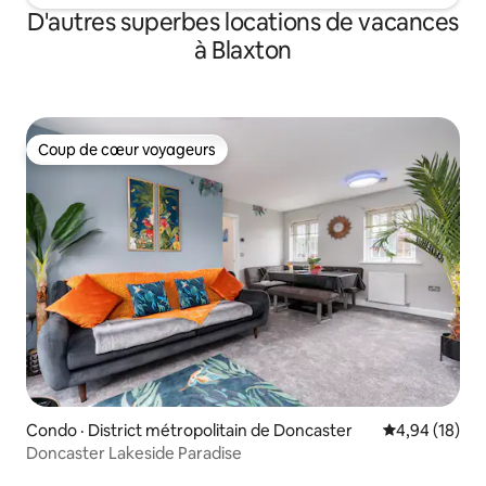
D'autres superbes locations de vacances
à Blaxton
Coup de cœur voyageurs
Coup de cœur voyageurs
Condo · District métropolitain de Doncaster
Note moyenne
4,94 (18)
Doncaster Lakeside Paradise