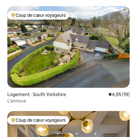
Coup de cœur voyageurs
Coup de cœur voyageurs parmi les plus aimés
Logement · South Yorkshire
Note moyenne
4,95 (19)
L'annexe
Coup de cœur voyageurs
Coup de cœur voyageurs parmi les plus aimés