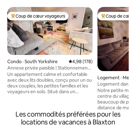
Coup de cœur voyageurs
Coup de cœur 
Coup de cœur voyageurs parmi les plus aimés
Coup de cœur voy
Condo · South Yorkshire
Note moyenne de 4,98 sur 5, 1
4,98 (178)
Annexe privée paisible | Stationnement |
Animaux acceptés
Un appartement calme et confortable
Logement · Mess
avec deux lits doubles, conçu pour un ou
Logement dans le 
deux couples, les petites familles et les
Notre petite mais
voyageurs en solo. Situé dans un
centre du village 
quartier résidentiel exclusif, notre
beaucoup de pubs 
espace est conçu pour des séjours
distance de march
détendus et calmes. Avec deux lits
Les commodités préférées pour les
pubs indiens, thaïla
doubles et une capacité d'accueil
adaptés aux chien
maximale de quatre personnes, il offre
locations de vacances à Blaxton
live, des coiffeurs
un lieu de repos calme pour les voyages
une boulangerie e
d'affaires, les mini-escapades et les