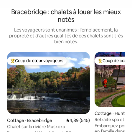
Bracebridge : chalets à louer les mieux
notés
Les voyageurs sont unanimes : l'emplacement, la
propreté et d'autres qualités de ces chalets sont très
bien notés.
Coup de cœur voyageurs
Coup de cœur 
Coup de cœur voyageurs parmi les plus aimés
Coup de cœur voy
Cottage · Huntsvil
Retraite spa et go
Cottage · Bracebridge
Note moyenne de 4,89 sur 5, 5
4,89 (545)
sauna et jacuzzi
Embarquez pour u
Chalet sur la rivière Muskoka
en famille dans no