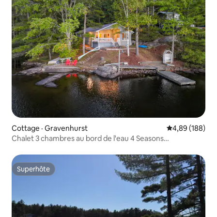
Cottage · Gravenhurst
Note moyenne 
4,89 (188)
Chalet 3 chambres au bord de l'eau 4 Seasons
Gravenhurst Heat
Superhôte
Superhôte