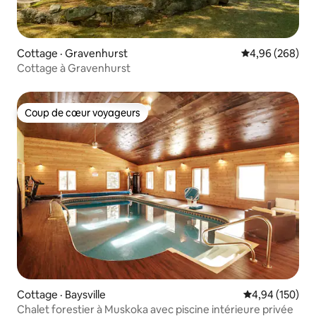
Cottage · Gravenhurst
Note moyenne 
4,96 (268)
Cottage à Gravenhurst
Coup de cœur voyageurs
Coup de cœur voyageurs
Cottage · Baysville
Note moyenne 
4,94 (150)
Chalet forestier à Muskoka avec piscine intérieure privée