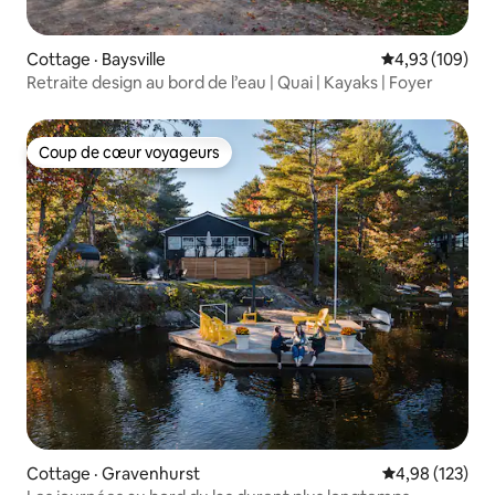
Cottage · Baysville
Note moyenne 
4,93 (109)
Retraite design au bord de l’eau | Quai | Kayaks | Foyer
Coup de cœur voyageurs
Coup de cœur voyageurs
Cottage · Gravenhurst
Note moyenne 
4,98 (123)