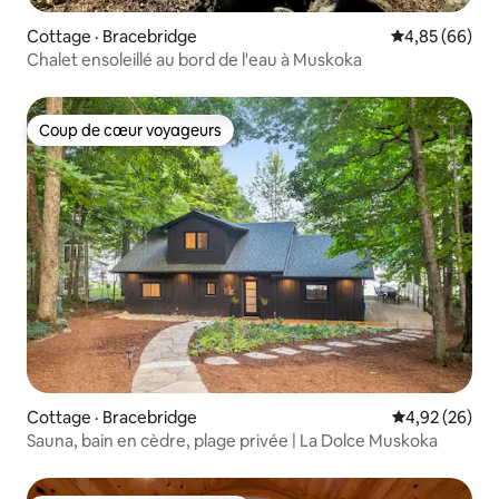
Cottage · Bracebridge
Note moyenne
4,85 (66)
Chalet ensoleillé au bord de l'eau à Muskoka
Coup de cœur voyageurs
Coup de cœur voyageurs
Cottage · Bracebridge
Note moyenne
4,92 (26)
Sauna, bain en cèdre, plage privée | La Dolce Muskoka