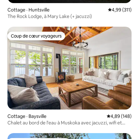
Cottage · Huntsville
Note moyenne 
4,99 (311)
The Rock Lodge, à Mary Lake (+ jacuzzi)
Coup de cœur voyageurs
Coup de cœur voyageurs
Cottage · Baysville
Note moyenne 
4,89 (148)
Chalet au bord de l'eau à Muskoka avec jacuzzi, wifi et
climatisation