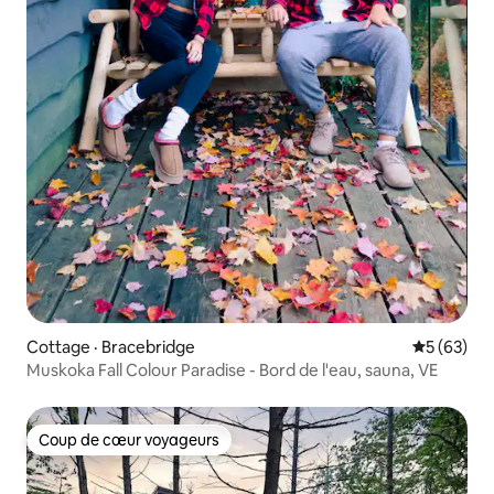
Cottage · Bracebridge
Note moye
5 (63)
Muskoka Fall Colour Paradise - Bord de l'eau, sauna, VE
Coup de cœur voyageurs
Coup de cœur voyageurs