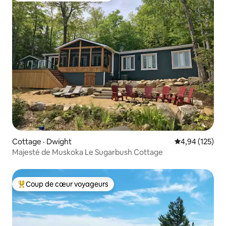
Cottage · Dwight
Note moyenne 
4,94 (125)
Majesté de Muskoka Le Sugarbush Cottage
Coup de cœur voyageurs
Coup de cœur voyageurs parmi les plus aimés