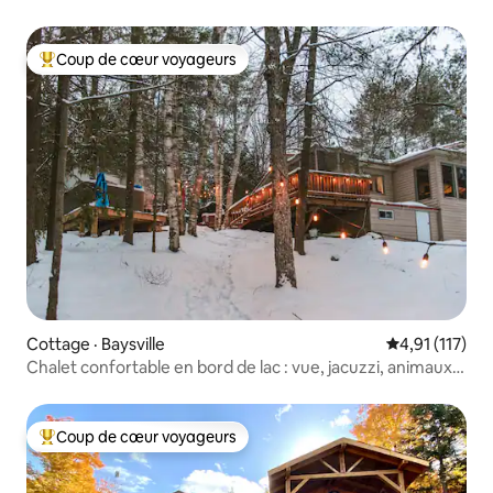
Coup de cœur voyageurs
Coup de cœur voyageurs parmi les plus aimés
Cottage · Baysville
Note moyenne 
4,91 (117)
Chalet confortable en bord de lac : vue, jacuzzi, animaux
acceptés
Coup de cœur voyageurs
Coup de cœur voyageurs parmi les plus aimés