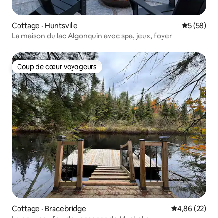
Cottage · Huntsville
Note moye
5 (58)
La maison du lac Algonquin avec spa, jeux, foyer
Coup de cœur voyageurs
Coup de cœur voyageurs
Cottage · Bracebridge
Note moyenne
4,86 (22)