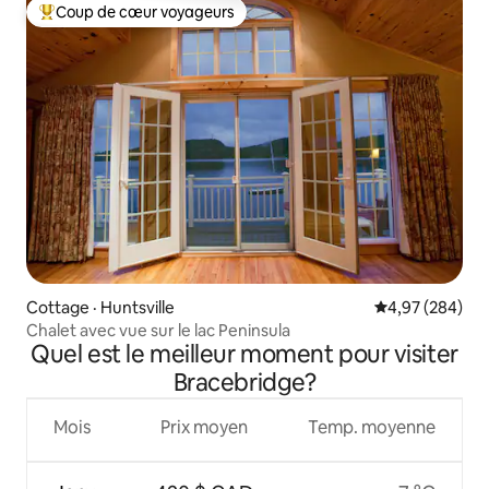
Coup de cœur voyageurs
Coup de cœur voyageurs parmi les plus aimés
Cottage · Huntsville
Note moyenne 
4,97 (284)
Chalet avec vue sur le lac Peninsula
Quel est le meilleur moment pour visiter
Bracebridge?
Mois
Prix moyen
Temp. moyenne