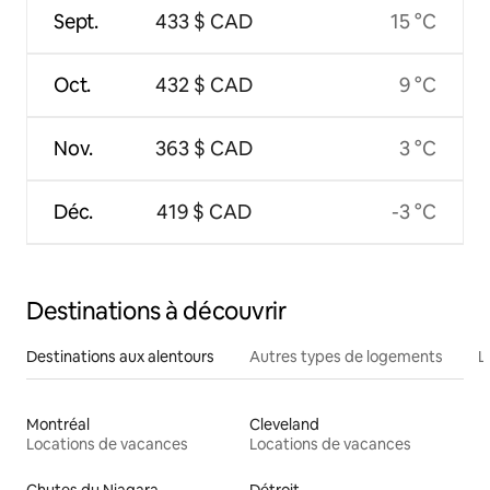
Sept.
433 $ CAD
15 °C
Oct.
432 $ CAD
9 °C
Nov.
363 $ CAD
3 °C
Déc.
419 $ CAD
-3 °C
Destinations à découvrir
Destinations aux alentours
Autres types de logements
L
Montréal
Cleveland
Locations de vacances
Locations de vacances
Chutes du Niagara
Détroit