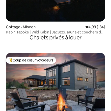
Cottage · Minden
Note moyenne 
4,99 (134)
Kabin Tapoke | Wild Kabin | Jacuzzi, sauna et couchers de
Chalets privés à louer
soleil
Coup de cœur voyageurs
Coup de cœur voyageurs parmi les plus aimés