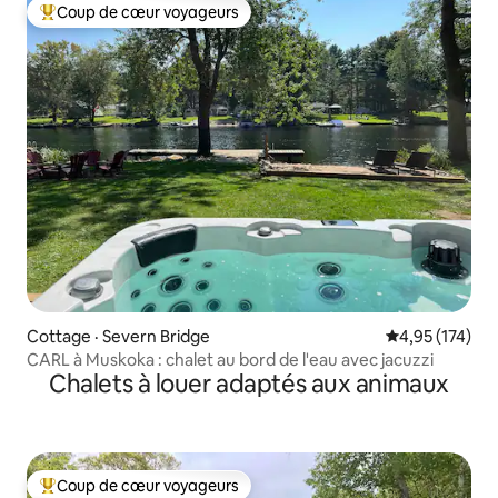
Coup de cœur voyageurs
Coup de cœur voyageurs parmi les plus aimés
Cottage · Severn Bridge
Note moyenne 
4,95 (174)
CARL à Muskoka : chalet au bord de l'eau avec jacuzzi
Chalets à louer adaptés aux animaux
Coup de cœur voyageurs
Coup de cœur voyageurs parmi les plus aimés