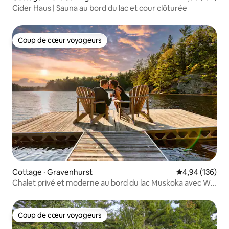
Cider Haus | Sauna au bord du lac et cour clôturée
Coup de cœur voyageurs
Coup de cœur voyageurs
Cottage · Gravenhurst
Note moyenne 
4,94 (136)
Chalet privé et moderne au bord du lac Muskoka avec Wi-
Fi
Coup de cœur voyageurs
Coup de cœur voyageurs