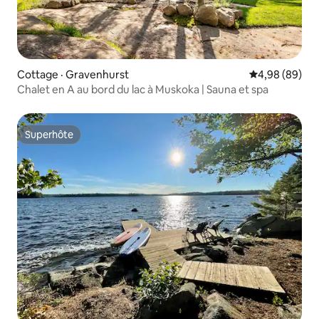
Cottage · Gravenhurst
Note moyenne
4,98 (89)
Chalet en A au bord du lac à Muskoka | Sauna et spa
Superhôte
Superhôte