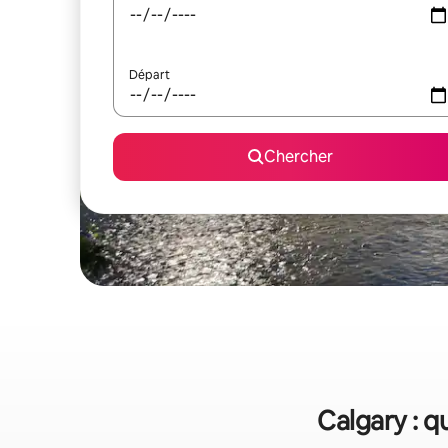
Départ
Chercher
Calgary : q