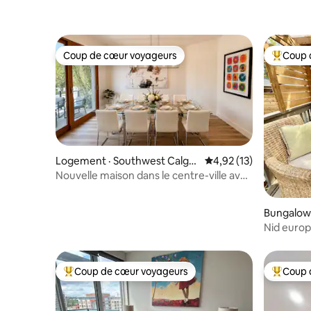
Coup de cœur voyageurs
Coup 
Coup de cœur voyageurs
Coup de 
Logement · Southwest Calgar
Note moyenne de 4,92
4,92 (13)
y
Nouvelle maison dans le centre-ville avec
de superbes patios / Marchez partout!
Bungalow 
y
Nid europ
de rez-de
Coup de cœur voyageurs
Coup 
Coup de cœur voyageurs parmi les plus aimés
Coup de 