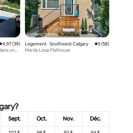
Note moyenne de 4,97 sur 5, 39 commentaires
4,97 (39)
Logement · Southwest Calgary
Note moyenne de 5
5 (58)
dans un
Marda Loop Flathouse
res
lgary?
Sept.
Oct.
Nov.
Déc.
107 $
98 $
92 $
94 $