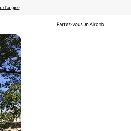
e d'origine
Partez-vous un Airbnb
et en les faisant glisser.