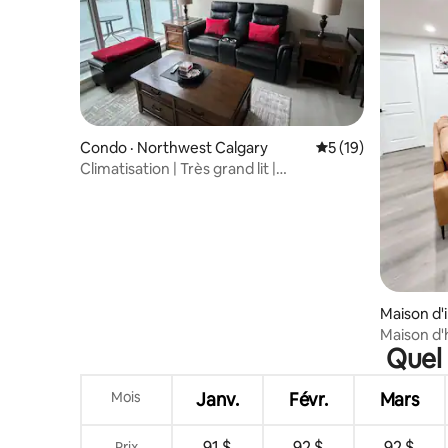
Condo · Northwest Calgary
Note moyenne de 5
5 (19)
Climatisation | Très grand lit |
Stationnement souterrain | Top 5 %
Maison d'i
algary
Maison d'
Quel 
confortab
Mois
Janv.
Févr.
Mars
91 $
92 $
92 $
Prix