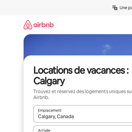
Aller
Une pa
directement
au
contenu
Locations de vacances :
Calgary
Trouvez et réservez des logements uniques su
Airbnb.
Emplacement
Quand les résultats sont affichés, parcourez-les en 
Arrivée