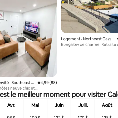
 sur 5, 19 commentaires
Logement · Northeast Calgar
y
Bungalow de charme| Retraite 
jardin en centre-ville
nvité · Southeast C
Note moyenne de 4,99 sur 5, 88 commentai
4,99 (88)
hôtes neuve chic et
est le meilleur moment pour visiter Ca
le (1 chambre)
Avr.
Mai
Juin
Juill.
Août
98 $
109 $
122 $
170 $
128 $