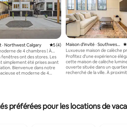
Maison d'invité · Southwest
N
 · Northwest Calgary
Note moyenne de 5 sur 5, 4 commentai
5 (4)
Calgary
Luxueuse maison de calèche pr
moderne de 4 chambres | À
caractère !
 minutes du Stampede et du
Profitez d'une expérience élé
s fenêtres ont des stores. Les
le
cette maison de calèche lumin
t simplement été prises avant
ouverte située dans un quartier
llation. Bienvenue dans notre
sur 5, 347 commentaires
recherché de la ville. À proximi
acieuse et moderne de 4
restaurants, des magasins, du 
t 3,5 salles de bain, parfaite
ville, du Saddledome, de l'Unive
amilles, les voyageurs d'affaires
Mount Royal et bien plus encore
upes. Profitez d'un mobilier
conçue par un architecte est u
d'une cuisine entièrement
son genre et pleine de caractèr
de chambres confortables,
s préférées pour les locations de vaca
lumière naturelle. Détendez-v
nexion Wi-Fi haute vitesse et
un café ou un verre de vin sur l
ionnement gratuit. Idéalement
privé couvert ou faites une cou
quelques minutes du centre-
promenade jusqu'à Marda Loop,
site du Stampede de Calgary, des
des principales destinations
ts, des magasins, des parcs et