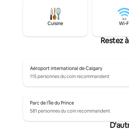
Centre-ville, aéroport YYC à 15 minutes -
des princ
Accès rapide à Banff - 6 chambres,
offre le p
3,5 salles de bain, - 10 lits : 7 lits jumeaux
+2 lits queen +1 lit king - Climatisation -
Cuisine
Wi-F
Animaux acceptés (frais appliqués)
- Parfait pour les familles nombreuses,
maximum 5 voitures ou 15 personnes à
Restez à
tout moment
Aéroport international de Calgary
115 personnes du coin recommandent
Parc de l'Île du Prince
581 personnes du coin recommandent
D'aut