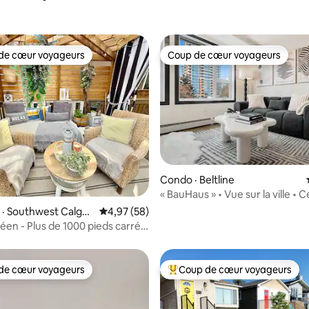
de cœur voyageurs
Coup de cœur voyageurs
cœur voyageurs parmi les plus aimés
Coup de cœur voyageurs
 sur 5, 13 commentaires
Condo · Beltline
« BauHaus » • Vue sur la ville • C
• 17 avenue
· Southwest Calgar
Note moyenne de 4,97 sur 5, 58 commentai
4,97 (58)
éen - Plus de 1000 pieds carrés
-chaussée privé
de cœur voyageurs
Coup de cœur voyageurs
cœur voyageurs parmi les plus aimés
Coup de cœur voyageurs parmi 