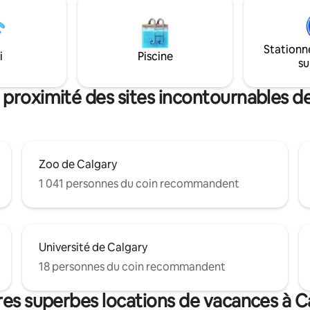
gastronomiques de Calgary ! Capacité
ipales attractions, cette maison
maximale : 2 adultes et 1 enfan
arfait mélange de confort.
de 12 ans.
Stationn
i
Piscine
su
 proximité des sites incontournables d
Zoo de Calgary
1 041 personnes du coin recommandent
Université de Calgary
18 personnes du coin recommandent
res superbes locations de vacances à C