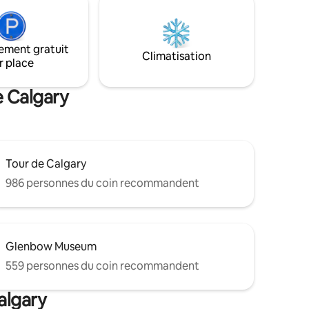
canapé-lit au rez-de-chaussée. La
cuisine est entièrement équipée
t de moins
d'appareils modernes et de tous les
essentiels pour préparer facilement des
ement gratuit
repas.
Climatisation
r place
e Calgary
Tour de Calgary
986 personnes du coin recommandent
Glenbow Museum
559 personnes du coin recommandent
algary