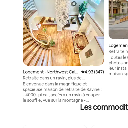
Logement
Retraite 
quelques
Toutes le
centre-vil
photos on
leur insta
Logement · Northwest Calg
Note moyenne de 4,93 
4,93 (347)
maison sp
ary
Retraite dans un ravin, plus de
chambres e
4000 pieds carrés, luxe, climatisation,
Bienvenue dans la magnifique et
pour les f
table de billard, etc.
spacieuse maison de retraite de Ravine :
et les gro
- 4000+pi.ca., accès à un ravin à couper
élégant, 
le souffle, vue sur la montagne -
équipée, 
Les commodité
Divertissement de table de billard -
d'une con
Parking gratuit, articles de toilette et de
d'un stat
cuisine gratuits, WiFi gratuit - Cuisine
située à 
entièrement équipée; barbecue sur le
ville, du 
balcon - Costco, magasins à proximité -
restauran