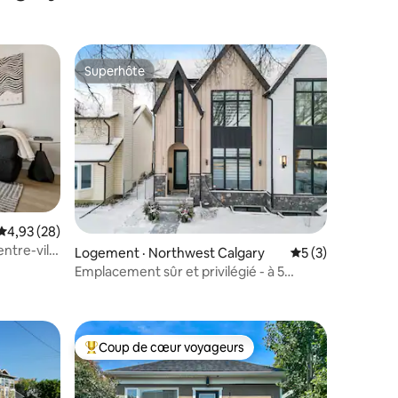
Superhôte
Superhôte
Note moyenne de 4,93 sur 5, 28 commentaires
4,93 (28)
entre-ville
Logement · Northwest Calgary
Note moyenne de 
5 (3)
Emplacement sûr et privilégié - à 5
res
minutes du centre-ville
Coup de cœur voyageurs
les plus aimés
Coup de cœur voyageurs parmi les plus aimés