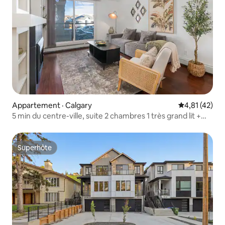
Appartement · Calgary
Note moyenne
4,81 (42)
5 min du centre-ville, suite 2 chambres 1 très grand lit +
stationnement
Superhôte
Superhôte