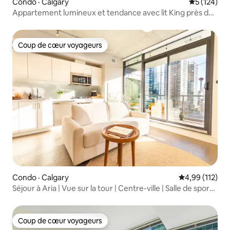
Condo · Calgary
Note moyen
5 (124)
Appartement lumineux et tendance avec lit King près du
centre-ville
Coup de cœur voyageurs
Coup de cœur voyageurs
Condo · Calgary
Note moyenne 
4,99 (112)
Séjour à Aria | Vue sur la tour | Centre-ville | Salle de sport |
Piscine
Coup de cœur voyageurs
Coup de cœur voyageurs