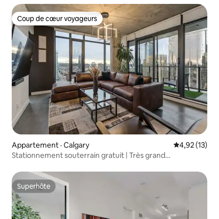
Coup de cœur voyageurs
Coup de cœur voyageurs
Appartement · Calgary
Note moyenne
4,92 (13)
Stationnement souterrain gratuit | Très grand
lit | Piscine | Barbecue
Superhôte
Superhôte