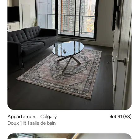
Appartement · Calgary
Note moyenne
4,91 (58)
Doux 1 lit 1 salle de bain