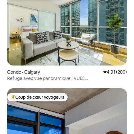
Condo · Calgary
Note moyenne 
4,91 (200)
Refuge avec vue panoramique | VUES
imprenables | Stationnement gratuit
Coup de cœur voyageurs
Coup de cœur voyageurs parmi les plus aimés