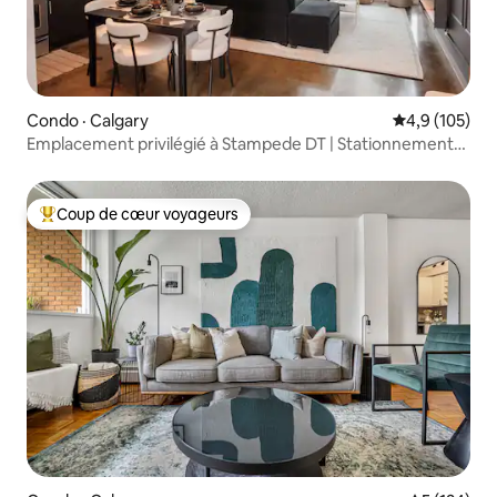
Condo · Calgary
Note moyenne
4,9 (105)
Emplacement privilégié à Stampede DT | Stationnement
gratuit | 2 lits
Coup de cœur voyageurs
Coup de cœur voyageurs parmi les plus aimés