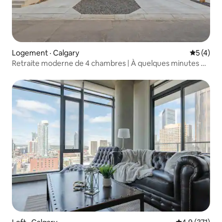
Logement · Calgary
Note moy
5 (4)
Retraite moderne de 4 chambres | À quelques minutes du
Stampede et du centre-ville