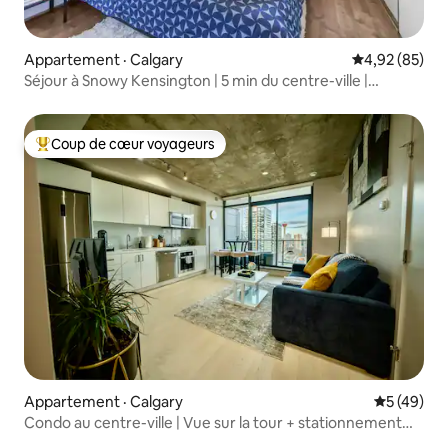
Appartement · Calgary
Note moyenne
4,92 (85)
Séjour à Snowy Kensington | 5 min du centre-ville |
Climatisation | Stationnement
Coup de cœur voyageurs
Coup de cœur voyageurs parmi les plus aimés
Appartement · Calgary
Note moye
5 (49)
Condo au centre-ville | Vue sur la tour + stationnement
gratuit | Salle de sport