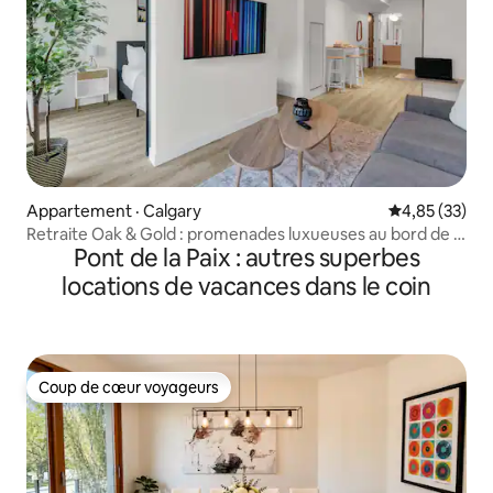
Appartement · Calgary
Note moyenne
4,85 (33)
Retraite Oak & Gold : promenades luxueuses au bord de la
Pont de la Paix : autres superbes
rivière
locations de vacances dans le coin
Coup de cœur voyageurs
Coup de cœur voyageurs