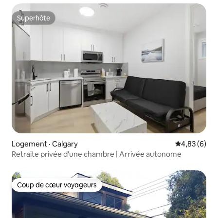
Superhôte
Superhôte
Logement · Calgary
Note moyenn
4,83 (6)
Retraite privée d'une chambre | Arrivée autonome
Coup de cœur voyageurs
Coup de cœur voyageurs