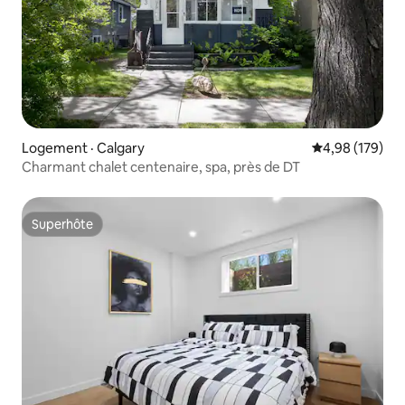
Logement · Calgary
Note moyenne 
4,98 (179)
Charmant chalet centenaire, spa, près de DT
Superhôte
Superhôte