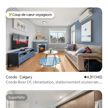
Coup de cœur voyageurs
Coup de cœur voyageurs parmi les plus aimés
Condo · Calgary
Note moyenne 
4,91 (145)
Condo River DT, climatisation, stationnement souterrain,
Saddledome et Stampede
Superhôte
Superhôte