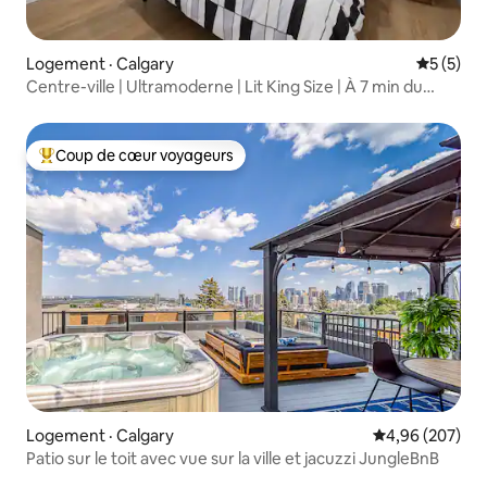
Logement · Calgary
Note moy
5 (5)
Centre-ville | Ultramoderne | Lit King Size | À 7 min du
centre-ville
Coup de cœur voyageurs
Coup de cœur voyageurs parmi les plus aimés
Logement · Calgary
Note moyenne 
4,96 (207)
Patio sur le toit avec vue sur la ville et jacuzzi JungleBnB