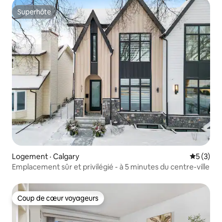
Superhôte
Superhôte
Logement · Calgary
Note moy
5 (3)
Emplacement sûr et privilégié - à 5 minutes du centre-ville
Coup de cœur voyageurs
Coup de cœur voyageurs