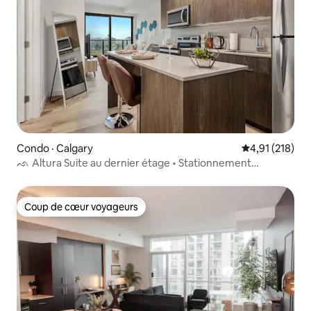
Condo · Calgary
Note moyenne 
4,91 (218)
ᨒ Altura Suite au dernier étage • Stationnement
GRATUIT • Bridgeland
Coup de cœur voyageurs
Coup de cœur voyageurs