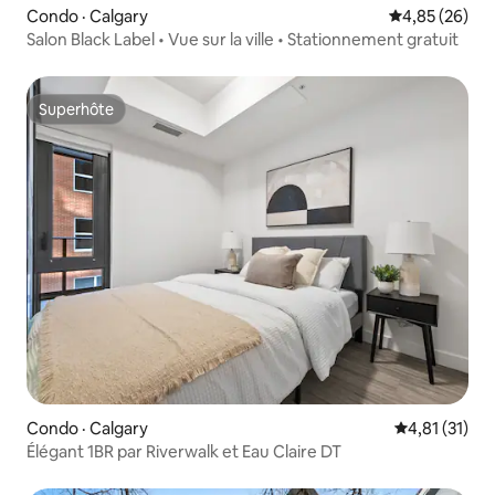
Condo · Calgary
Note moyenne
4,85 (26)
Salon Black Label • Vue sur la ville • Stationnement gratuit
Superhôte
Superhôte
Condo · Calgary
Note moyenne
4,81 (31)
Élégant 1BR par Riverwalk et Eau Claire DT