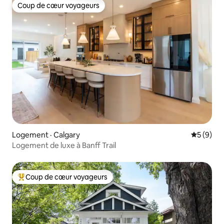
Coup de cœur voyageurs
Coup de cœur voyageurs
Logement · Calgary
Note moy
5 (9)
Logement de luxe à Banff Trail
Coup de cœur voyageurs
Coup de cœur voyageurs parmi les plus aimés