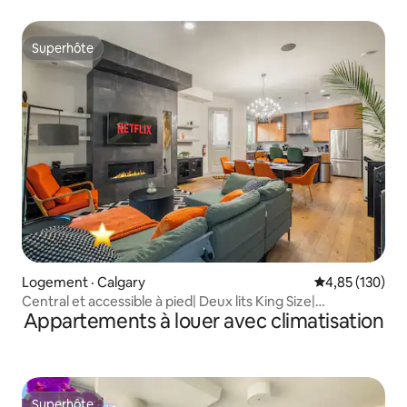
Superhôte
Superhôte
Logement · Calgary
Note moyenne 
4,85 (130)
Central et accessible à pied| Deux lits King Size|
Appartements à louer avec climatisation
Stationnement gratuit
Superhôte