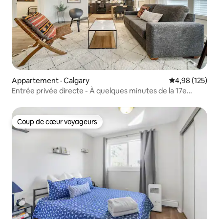
Appartement · Calgary
Note moyenne 
4,98 (125)
Entrée privée directe - À quelques minutes de la 17e
Avenue
Coup de cœur voyageurs
Coup de cœur voyageurs