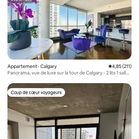
Superhôte
Appartement · Calgary
Note moyenne 
4,85 (211)
Panorama, vue de luxe sur la tour de Calgary - 2 lits 1 salle
de bain
Coup de cœur voyageurs
Coup de cœur voyageurs