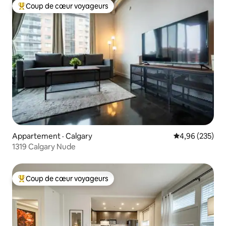
Coup de cœur voyageurs
Coup de cœur voyageurs parmi les plus aimés
Appartement · Calgary
Note moyenne 
4,96 (235)
1319 Calgary Nude
Coup de cœur voyageurs
Coup de cœur voyageurs parmi les plus aimés