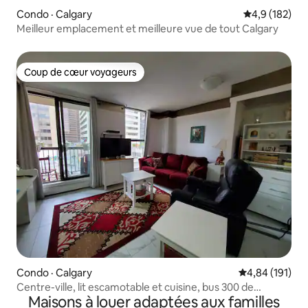
Condo · Calgary
Note moyenne
4,9 (182)
Meilleur emplacement et meilleure vue de tout Calgary
Coup de cœur voyageurs
Coup de cœur voyageurs
Condo · Calgary
Note moyenne 
4,84 (191)
Centre-ville, lit escamotable et cuisine, bus 300 de
Maisons à louer adaptées aux familles
l'aéroport