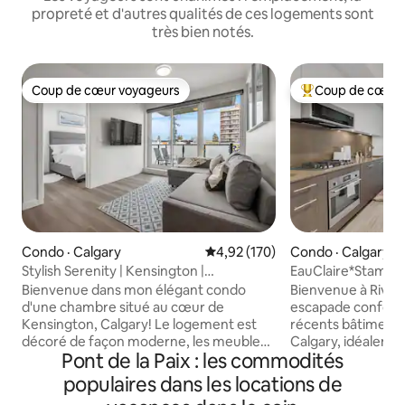
propreté et d'autres qualités de ces logements sont
très bien notés.
Coup de cœur voyageurs
Coup de cœur 
Coup de cœur voyageurs
Coup de cœur voy
Condo · Calgary
Note moyenne de 4,92 sur 5, 1
4,92 (170)
Condo · Calgary
Stylish Serenity | Kensington |
EauClaire*Stamp
Stationnement souterrain | Climatisation
250Mbps
Bienvenue dans mon élégant condo
Bienvenue à Rivers
d'une chambre situé au cœur de
escapade confortab
Kensington, Calgary! Le logement est
récents bâtiments 
décoré de façon moderne, les meubles
Calgary, idéalemen
Pont de la Paix : les commodités
sont confortables et de grandes
de la Paix et du pa
fenêtres laissent entrer la lumière
d'une cuisine élé
populaires dans les locations de
naturelle. Profitez d'un stationnement
équipée, d'un salo