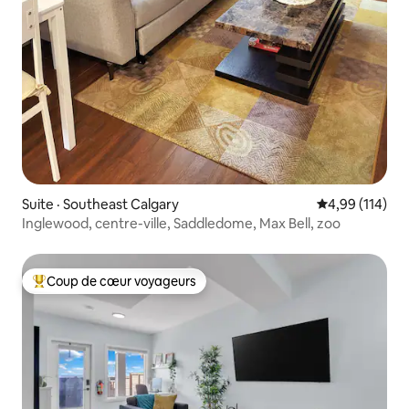
Suite · Southeast Calgary
Note moyenne 
4,99 (114)
Inglewood, centre-ville, Saddledome, Max Bell, zoo
Coup de cœur voyageurs
Coup de cœur voyageurs parmi les plus aimés