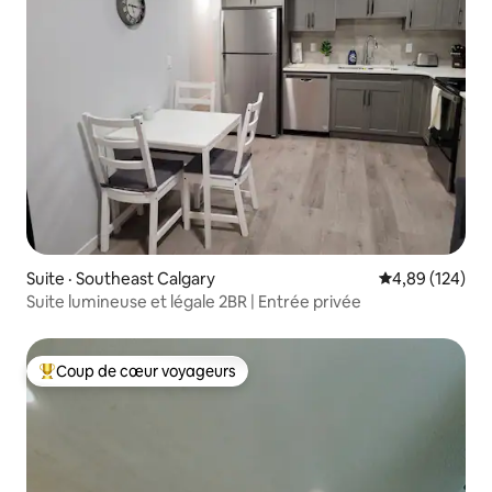
Suite · Southeast Calgary
Note moyenne 
4,89 (124)
Suite lumineuse et légale 2BR | Entrée privée
Coup de cœur voyageurs
Coup de cœur voyageurs parmi les plus aimés