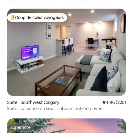
gratuit dans la rue
Coup de cœur voyageurs
Coup de cœur voyageurs parmi les plus aimés
Suite · Southwest Calgary
Note moyenne 
4,96 (225)
Suite spacieuse en sous-sol avec entrée privée
Superhôte
Superhôte