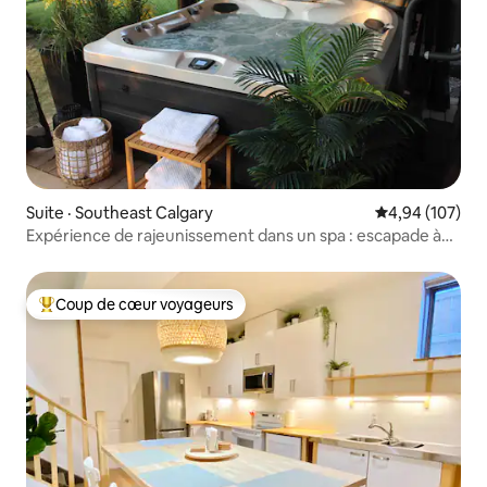
Suite · Southeast Calgary
Note moyenne 
4,94 (107)
Expérience de rajeunissement dans un spa : escapade à
Calgary
Coup de cœur voyageurs
Coup de cœur voyageurs parmi les plus aimés