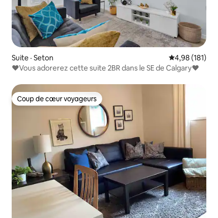
Suite · Seton
Note moyenne 
4,98 (181)
♥Vous adorerez cette suite 2BR dans le SE de Calgary♥
Coup de cœur voyageurs
Coup de cœur voyageurs