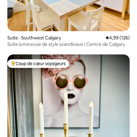
Suite · Southwest Calgary
Note moyenne 
4,99 (126)
Suite lumineuse de style scandinave | Centre de Calgary
Coup de cœur voyageurs
Coup de cœur voyageurs parmi les plus aimés