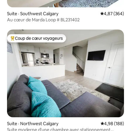
Suite · Southwest Calgary
Note moyenne 
4,87 (364)
Au cœur de Marda Loop # BL231402
Coup de cœur voyageurs
Coup de cœur voyageurs parmi les plus aimés
Suite · Northwest Calgary
Note moyenne 
4,98 (188)
Suite moderne d'une chambre avec stationnement