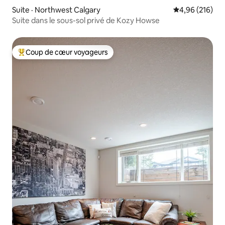
Suite · Northwest Calgary
Note moyenne 
4,96 (216)
Suite dans le sous-sol privé de Kozy Howse
Coup de cœur voyageurs
Coup de cœur voyageurs parmi les plus aimés