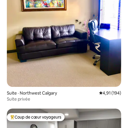
Suite · Northwest Calgary
Note moyenne 
4,91 (194)
Suite privée
Coup de cœur voyageurs
Coup de cœur voyageurs parmi les plus aimés