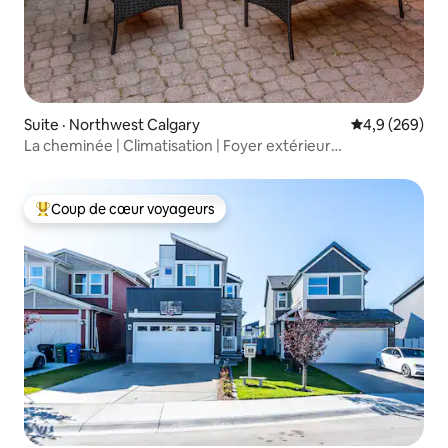
Suite · Northwest Calgary
Note moyenne
4,9 (269)
La cheminée | Climatisation | Foyer extérieur
gigantesque |
Coup de cœur voyageurs
Coup de cœur voyageurs parmi les plus aimés