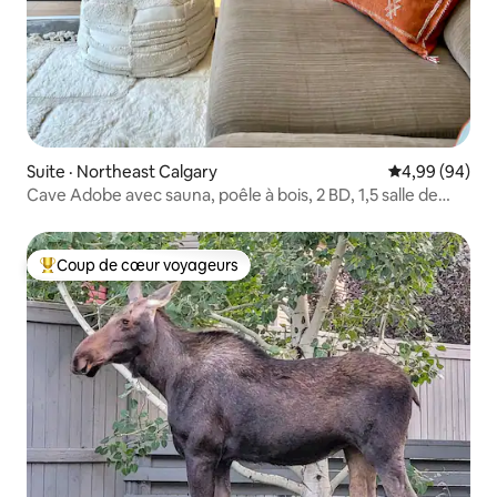
Suite · Northeast Calgary
Note moyenne
4,99 (94)
Cave Adobe avec sauna, poêle à bois, 2 BD, 1,5 salle de
bain
Coup de cœur voyageurs
Coup de cœur voyageurs parmi les plus aimés