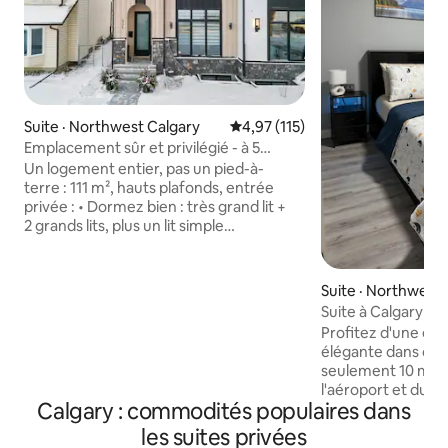
Suite · Northwest Calgary
Note moyenne de 4,97 sur 5, 1
4,97 (115)
Emplacement sûr et privilégié - à 5
minutes du centre-ville
Un logement entier, pas un pied-à-
terre : 111 m², hauts plafonds, entrée
privée : • Dormez bien : très grand lit +
2 grands lits, plus un lit simple
supplémentaire si votre groupe
s'agrandit • Cuisinez de vrais repas, pas
de plats à emporter : cuisine complète
Suite · Northwest 
• Lavez vos vêtements dans votre
Suite à Calgary
laveuse pendant que vous regardez
Profitez d'une ex
Netflix sur le sofa. • Wi-Fi rapide pour
élégante dans ce 
travailler à la maison sans « arrêt de mise
seulement 10 minu
en mémoire tampon » • Centre-ville en
l'aéroport et du ce
quelques minutes : concerts, parcs,
Calgary : commodités populaires dans
entièrement privé
cafés, jeux • Deux stations de train léger
commodité. Retrai
les suites privées
sur rail assez proches pour que vous
parfaite pour les e