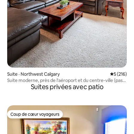
Suite · Northwest Calgary
Note moyen
5 (216)
Suite moderne, près de l'aéroport et du centre-ville (pas
Suites privées avec patio
de frais de ménage)
Coup de cœur voyageurs
Coup de cœur voyageurs