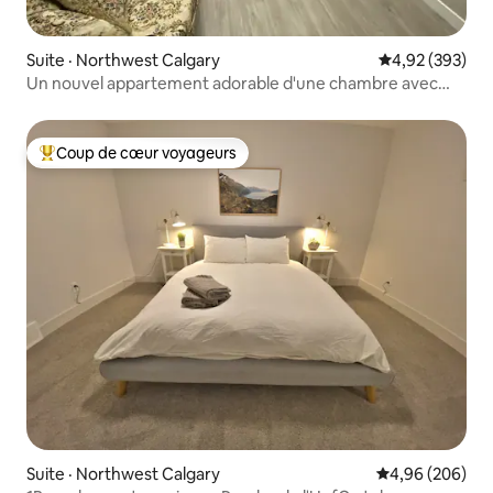
Suite · Northwest Calgary
Note moyenne 
4,92 (393)
Un nouvel appartement adorable d'une chambre avec
stationnement gratuit
Coup de cœur voyageurs
Coup de cœur voyageurs parmi les plus aimés
Suite · Northwest Calgary
Note moyenne 
4,96 (206)