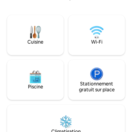
n'ayez pas à y penser • Zone calme et
les professionnels
sûre pour des nuits vraiment reposantes
rendant à Canmore
L'accès au sentier
d'autres commodit
sont à 2 minutes.
l'arrière offre une 
l'aéroport. Cette 
Cuisine
Wi-Fi
entrée privée, d'
entièrement équip
stationnement grat
Stationnement
Piscine
gratuit sur place
Climatisation