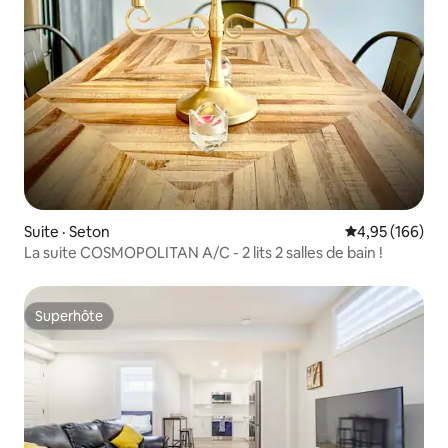
Suite · Seton
Note moyenne 
4,95 (166)
La suite COSMOPOLITAN A/C - 2 lits 2 salles de bain !
Superhôte
Superhôte