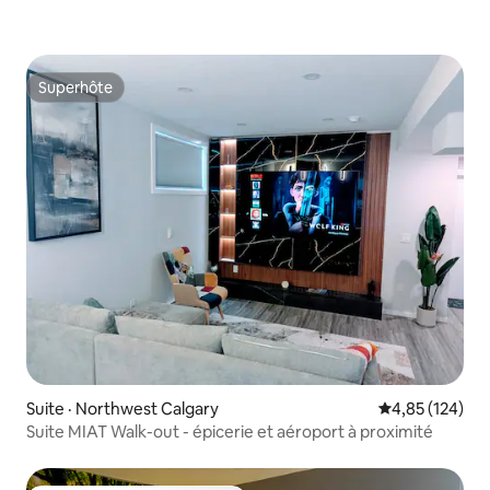
Superhôte
Superhôte
Suite · Northwest Calgary
Note moyenne 
4,85 (124)
Suite MIAT Walk-out - épicerie et aéroport à proximité