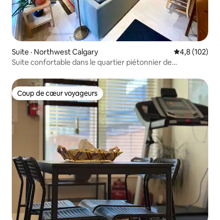
Suite · Northwest Calgary
Note moyenne
4,8 (102)
Suite confortable dans le quartier piétonnier de
Kensington
Coup de cœur voyageurs
Coup de cœur voyageurs