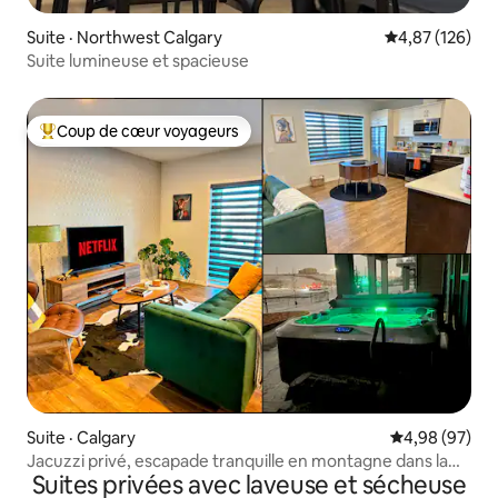
Suite · Northwest Calgary
Note moyenne 
4,87 (126)
Suite lumineuse et spacieuse
Coup de cœur voyageurs
Coup de cœur voyageurs parmi les plus aimés
Suite · Calgary
Note moyenne
4,98 (97)
Jacuzzi privé, escapade tranquille en montagne dans la
Suites privées avec laveuse et sécheuse
ville