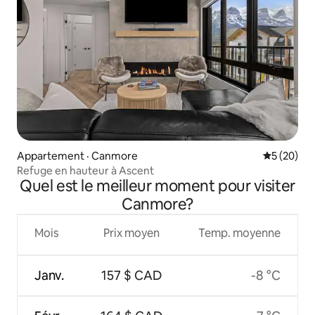
Appartement · Canmore
Note moye
5 (20)
Refuge en hauteur à Ascent
Quel est le meilleur moment pour visiter
Canmore?
Mois
Prix moyen
Temp. moyenne
Janv.
157 $ CAD
-8 °C