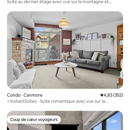
Suite au dernier étage avec vue sur la montagne et
jacuzzi
Condo · Canmore
Note moyenne 
4,83 (352)
⭐️InstantSuites - Suite romantique avec vue sur la
montagne | Banff⭐️
Coup de cœur voyageurs
Coup de cœur voyageurs