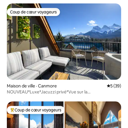
Coup de cœur voyageurs
Coup de cœur voyageurs
Maison de ville · Canmore
Note moye
5 (39)
NOUVEAU*Luxe*Jacuzzi privé*Vue sur la
montagne*3 suites*DT
Coup de cœur voyageurs
Coup de cœur voyageurs parmi les plus aimés