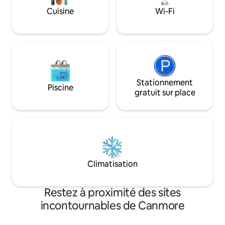
souterrain. Marchez jusqu'à la ville en 15
Cuisine
Wi-Fi
minutes, ou prenez le bus à l'extérieur
de la station. Idéal pour les couples,
séjours prolongés. Votre escapade
parfaite à Canmore !
Stationnement
Piscine
gratuit sur place
Climatisation
Restez à proximité des sites
incontournables de Canmore