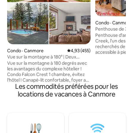
Condo · Canmore
Penthouse de 3 c
Creek | 2 places 
Penthouse d'angle
Creek, l'un des qua
recherchés de Can
Condo · Canmore
Note moyenne de 4,93 sur 5, 4
4,93 (455)
accessible à pied.
Vue sur la montagne à 180° | Deux
1 600 pieds carrés
jacuzzis | Superbe complexe hôtelier
Vue sur la montagne à 180 degrés avec
dispose de plafon
les avantages du complexe hôtelier !
sur la montagne, 
Condo Falcon Crest 1 chambre, évitez
2 salles de bain, d
l'hôtel ! Canapé-lit confortable, foyer au
gastronomique en
Les commodités préférées pour les
gaz, télévision connectée 58" (Prime),
de deux chambres 
WiFi 375 Mbps. Cuisine complète,
buanderie attenan
locations de vacances à Canmore
café/moulu. Lit Queen Size, draps en
barbecue, d'un acc
microfibre doux et oreillers d'hôtel. Salle
à la salle d'entraî
de bain 3 pièces, équipements complets,
stationnement sou
sèche-cheveux. Balcon, vue sur la
deux véhicules. M
montagne à 180°, lever et coucher du
centre-ville de Ca
soleil. Jacuzzis du complexe hôtelier,
aux restaurants et
salle de sport, lavage de voiture
à seulement 20 mi