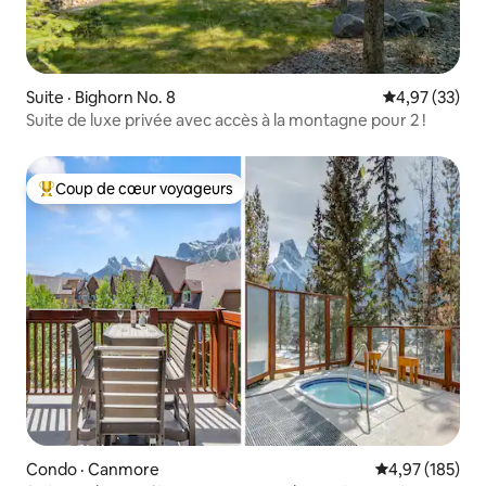
Suite · Bighorn No. 8
Note moyenne
4,97 (33)
Suite de luxe privée avec accès à la montagne pour 2 !
Coup de cœur voyageurs
Coup de cœur voyageurs parmi les plus aimés
Condo · Canmore
Note moyenne 
4,97 (185)