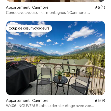
Appartement · Canmore
Note moy
5 (4)
Condo avec vue sur les montagnes à Canmore |
2 chambres | Pour 6 personnes
Coup de cœur voyageurs
Coup de cœur voyageurs
Appartement · Canmore
Note moy
5 (9)
W406- NOUVEAU! Loft au dernier étage avec vue
imprenable sur la montagne