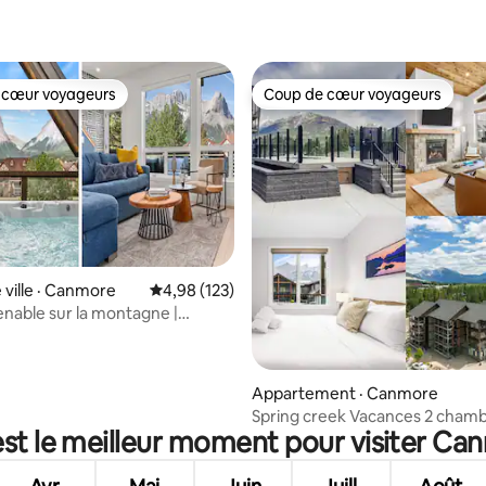
5 sur 5, 4 commentaires
 cœur voyageurs
Coup de cœur voyageurs
 cœur voyageurs
Coup de cœur voyageurs
sur 5, 248 commentaires
 ville · Canmore
Note moyenne de 4,98 sur 5, 123 commentai
4,98 (123)
nable sur la montagne |
ivé | 15 min > Banff
Appartement · Canmore
Spring creek Vacances 2 cham
est le meilleur moment pour visiter Ca
hauteur 412TM