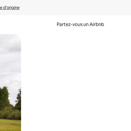
e d'origine
Partez-vous un Airbnb
et en les faisant glisser.