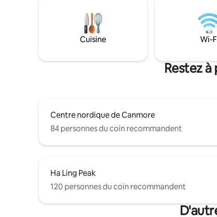
en montag
sèche-cheveux. Balcon, vue sur la
vue incro
montagne à 180°, lever et coucher du
Profitez d
soleil. Jacuzzis du complexe hôtelier,
du parkin
salle de sport, lavage de voiture
complexe h
Cuisine
Wi-F
souterrain. Marchez jusqu'à la ville en 15
inclus.
minutes, ou prenez le bus à l'extérieur de
la station. Idéal pour les couples, séjours
Restez à 
prolongés. Votre escapade parfaite à
Canmore !
Centre nordique de Canmore
84 personnes du coin recommandent
Ha Ling Peak
120 personnes du coin recommandent
D'autr