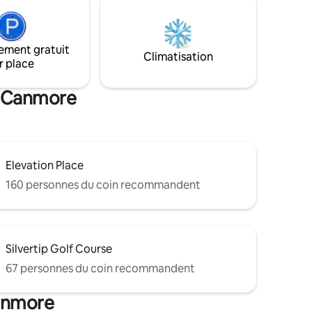
proximité. Idéal pour les couples, les amis
t et
ou les petites familles qui veulent
découvrir tout ce que Canmore a à offrir
tout en profitant d’une vue magnifique
ement gratuit
sur les montagnes.
Climatisation
r place
de Canmore
Elevation Place
160 personnes du coin recommandent
Silvertip Golf Course
67 personnes du coin recommandent
Canmore