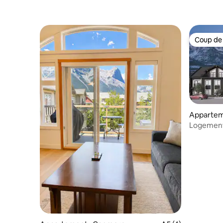
Coup de
Coup de
Appartem
Logement 
2 chambre
bain|Thre