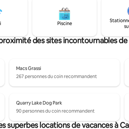
ne. 2 terrasses massives avec
qui recherchent à la fois confor
yable sur les montagnes.
aventure dans les magnifiques
u jacuzzi, de la salle de sport et
Rocheuses canadiennes.
g souterrain gratuit du
Stationn
ôtelier. Pass parc familial
i
Piscine
su
proximité des sites incontournables 
Macs Grassi
267 personnes du coin recommandent
Quarry Lake Dog Park
90 personnes du coin recommandent
es superbes locations de vacances à 