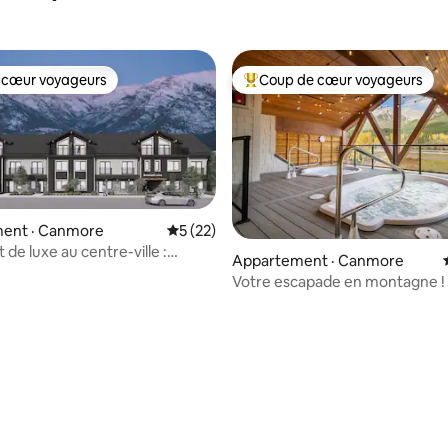
 cœur voyageurs
Coup de cœur voyageurs
 cœur voyageurs
Coup de cœur voyageurs parmi 
ent · Canmore
Note moyenne de 5 sur 5, 22 commentai
5 (22)
de luxe au centre-ville :
Appartement · Canmore
s, 2 salles de
Votre escapade en montagne !
eSisters|Spa|Stationnement
de Banff + jacuzzis !