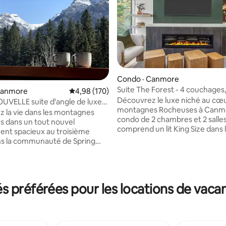
Condo · Canmore
Suite The Forest - 4 couchages,
Canmore
Note moyenne de 4,98 sur 5, 170 commentai
4,98 (170)
chauffée et jacuzzi
Découvrez le luxe niché au cœ
VELLE suite d'angle de luxe
montagnes Rocheuses à Canm
s/2 salles de bain à Canmore
 la vie dans les montagnes
condo de 2 chambres et 2 salles
 dans un tout nouvel
sur 5, 455 commentaires
comprend un lit King Size dans 
nt spacieux au troisième
chambre principale, un lit Quee
ns la communauté de Spring
dans la deuxième chambre et 
quelques pas du centre-ville de
convertible dans le séjour. Prof
 Une cuisine gastronomique,
équipements de style complexe
ccueillant avec télévision
notamment une piscine chauff
nte, cheminée. Le condo 2 CH
 préférées pour les locations de vac
jacuzzi et un sauna, parfaits po
mprend une chambre principale
détendre après avoir profité de
King Size, une chambre d'amis
que les Rocheuses ont à offrir.
ueen Size et un canapé-lit
Impeccablement conçu, niché d
e. C'est une escapade parfaite
forêt, c'est une retraite idéale