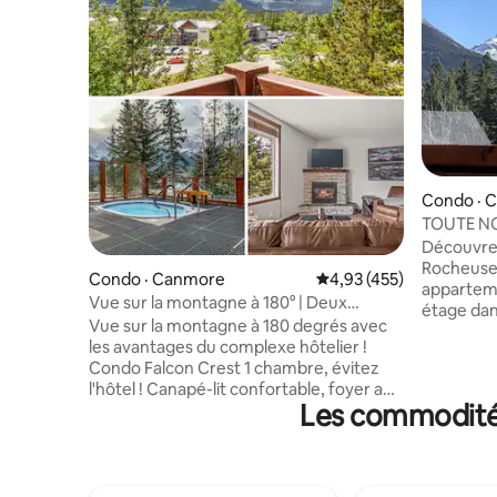
Condo · 
TOUTE NOU
2 chambre
Découvrez
Rocheuses
Condo · Canmore
Note moyenne de 4,93 
4,93 (455)
apparteme
Vue sur la montagne à 180° | Deux
étage da
jacuzzis | Superbe complexe hôtelier
Vue sur la montagne à 180 degrés avec
Creek, à 
les avantages du complexe hôtelier !
Canmore.
Condo Falcon Crest 1 chambre, évitez
un salon a
l'hôtel ! Canapé-lit confortable, foyer au
intellige
Les commodités
gaz, télévision connectée 58" (Prime),
2 SAL co
WiFi 375 Mbps. Cuisine complète,
avec lit 
café/moulu. Lit Queen Size, draps en
avec lit Q
microfibre doux et oreillers d'hôtel. Salle
Queen Siz
de bain 3 pièces, équipements complets,