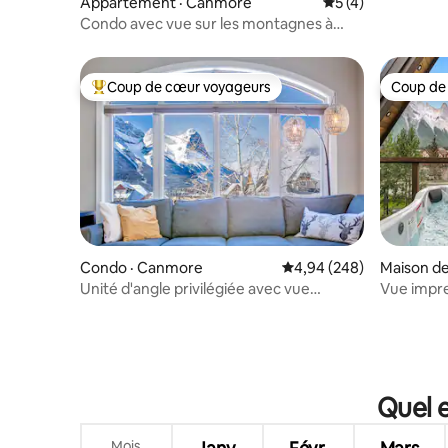
Appartement · Canmore
Note moyenne de 
5 (4)
Condo avec vue sur les montagnes à
Canmore | 2 chambres | Pour
6 personnes
Coup de cœur voyageurs
Coup de
Coup de cœur voyageurs parmi les plus aimés
Coup de
Condo · Canmore
Note moyenne de 4,94 
4,94 (248)
Maison de
Unité d'angle privilégiée avec vue
Vue impre
imprenable sur la montagne
Jacuzzi pr
Quel 
Mois