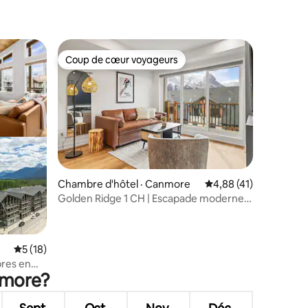
Coup de cœur voyageurs
Coup de cœur voyageurs
res
Chambre d'hôtel · Canmore
Note moyenne de 4,8
4,88 (41)
Golden Ridge 1 CH | Escapade moderne
en montagne
Note moyenne de 5 sur 5, 18 commentaires
5 (18)
bres en
nmore?