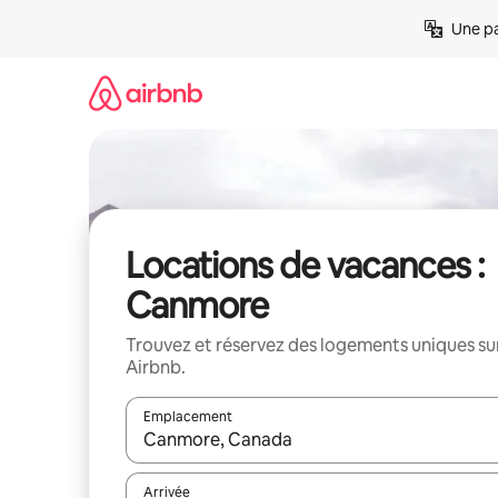
Aller
Une pa
directement
au
contenu
Locations de vacances :
Canmore
Trouvez et réservez des logements uniques su
Airbnb.
Emplacement
Quand les résultats sont affichés, parcourez-les en 
Arrivée