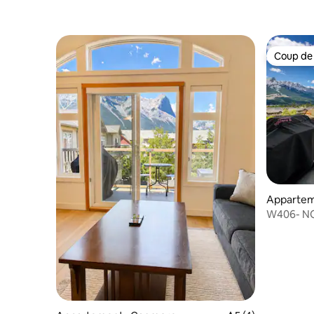
Coup de
Coup de
Appartem
W406- NO
avec vue 