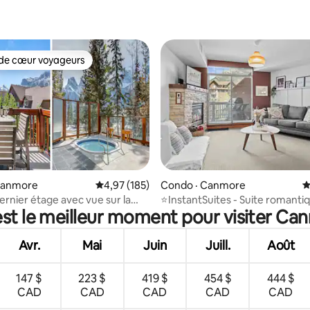
5 sur 5, 4 commentaires
de cœur voyageurs
cœur voyageurs parmi les plus aimés
 sur 5, 33 commentaires
Canmore
Note moyenne de 4,97 sur 5, 185 commentai
4,97 (185)
Condo · Canmore
N
ernier étage avec vue sur la
⭐️InstantSuites - Suite romanti
est le meilleur moment pour visiter Ca
et jacuzzi
vue sur la montagne | Banff⭐️
Avr.
Mai
Juin
Juill.
Août
147 $
223 $
419 $
454 $
444 $
CAD
CAD
CAD
CAD
CAD