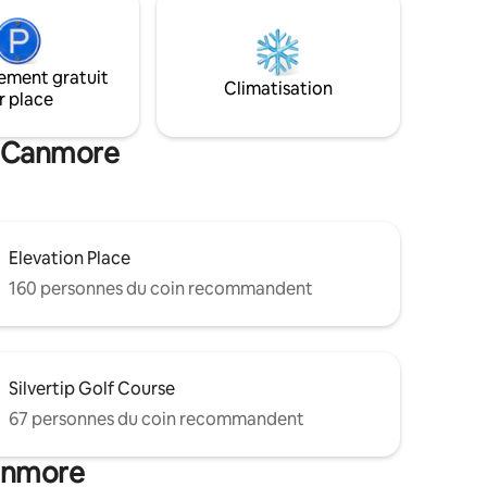
quelques pas du centre-ville, notre
logement est un excellent endroit pour
 fournis.
profiter de vos vacances.
ement gratuit
Climatisation
r place
de Canmore
Elevation Place
160 personnes du coin recommandent
Silvertip Golf Course
67 personnes du coin recommandent
Canmore