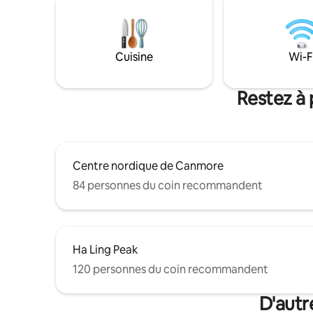
sèche-cheveux. Balcon, vue sur la
deux véhi
montagne à 180°, lever et coucher du
centre-vi
soleil. Jacuzzis du complexe hôtelier,
aux resta
salle de sport, lavage de voiture
à seuleme
Cuisine
Wi-F
souterrain. Marchez jusqu'à la ville en 15
minutes, ou prenez le bus à l'extérieur de
la station. Idéal pour les couples, séjours
Restez à 
prolongés. Votre escapade parfaite à
Canmore !
Centre nordique de Canmore
84 personnes du coin recommandent
Ha Ling Peak
120 personnes du coin recommandent
D'autr