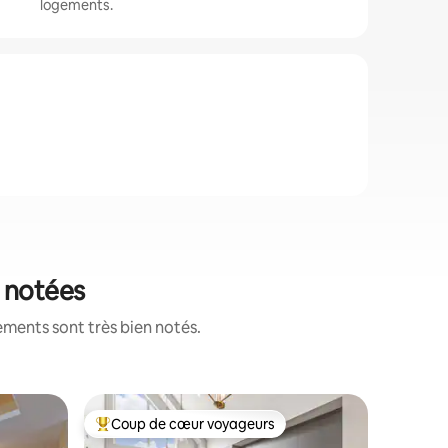
logements.
x notées
ements sont très bien notés.
Condo ·
Coup de cœur voyageurs
Coup
les plus aimés
Coup de cœur voyageurs parmi les plus aimés
Coup de
TOUTE NO