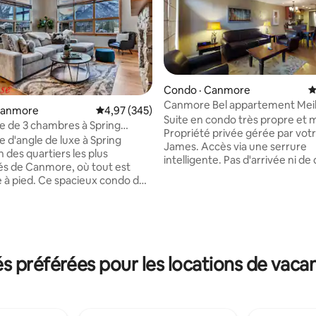
Condo · Canmore
N
Canmore Bel appartement Meil
Canmore
Note moyenne de 4,97 sur 5, 345 commentai
4,97 (345)
vues Meilleurs tarifs
Suite en condo très propre et
 de 3 chambres à Spring
Propriété privée gérée par vot
 places de stationnement
 d'angle de luxe à Spring
James. Accès via une serrure
n des quartiers les plus
intelligente. Pas d'arrivée ni de
s de Canmore, où tout est
Parking gratuit. Nettoyé
sur 5, 455 commentaires
e à pied. Ce spacieux condo de
professionnellement. Espace de
ds carrés au dernier étage
pour ordinateur portable. Inte
e plafonds voûtés, d'une vue
vitesse gratuit, télévision par c
ntagne, de 3 chambres, de
laissez-passer pour le parc,
e bain, d'une cuisine
stationnement et casier de ra
mique entièrement équipée, de
Une chambre à coucher avec u
 préférées pour les locations de vac
bres avec grand lit, d'une
grand lit king size. Grand canap
 attenante, d'un balcon avec
haute qualité dans le salon. Peut
 d'un accès au spa, d'un accès
jusqu'à 4 adultes. Cuisine à air
 d'entraînement et d'un
salle à manger et salon. Balcon
ment souterrain chauffé pour