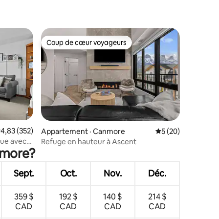
Coup de cœur voyageurs
Coup de cœur voyageurs
res
ote moyenne de 4,83 sur 5, 352 commentaires
4,83 (352)
Appartement · Canmore
Note moyenne de 5
5 (20)
que avec
Refuge en hauteur à Ascent
nmore?
Sept.
Oct.
Nov.
Déc.
359 $
192 $
140 $
214 $
CAD
CAD
CAD
CAD