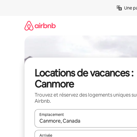
Aller
Une pa
directement
au
contenu
Locations de vacances :
Canmore
Trouvez et réservez des logements uniques su
Airbnb.
Emplacement
Quand les résultats sont affichés, parcourez-les en 
Arrivée