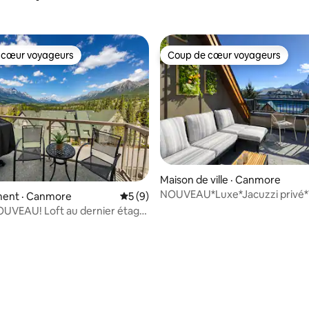
 cœur voyageurs
Coup de cœur voyageurs
 cœur voyageurs
Coup de cœur voyageurs
Maison de ville · Canmore
NOUVEAU*Luxe*Jacuzzi privé*V
ent · Canmore
Note moyenne de 5 sur 5, 9 commentai
5 (9)
montagne*3 suites*DT
UVEAU! Loft au dernier étage
imprenable sur la montagne