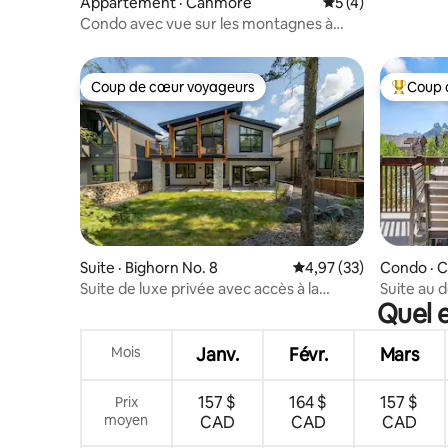
Appartement · Canmore
Note moyenne de 
5 (4)
Condo avec vue sur les montagnes à
Canmore | 2 chambres | Pour
6 personnes
Coup de cœur voyageurs
Coup 
Coup de cœur voyageurs
Coup de 
Suite · Bighorn No. 8
Note moyenne de 4,97
4,97 (33)
Condo · 
Suite de luxe privée avec accès à la
Suite au d
Quel 
montagne pour 2 !
montagne 
Mois
Janv.
Févr.
Mars
157 $
164 $
157 $
Prix
moyen
CAD
CAD
CAD