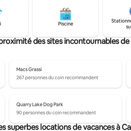
panoramique avec vue sur les
cules. Marchez jusqu'au
montagnes. De nombreuses
lle de Canmore, aux sentiers,
commodités et condiments sont
urants et aux cafés, avec Banff
Stationn
nt 20 minutes environ.
i
Piscine
su
proximité des sites incontournables 
Macs Grassi
267 personnes du coin recommandent
Quarry Lake Dog Park
90 personnes du coin recommandent
es superbes locations de vacances à 