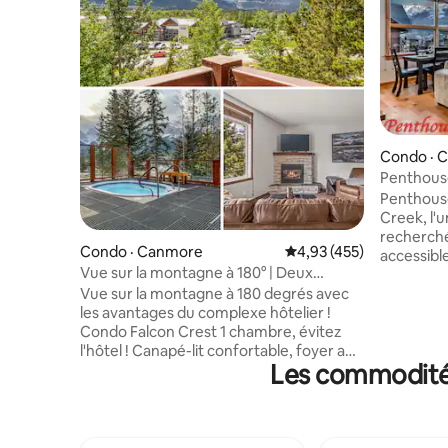
Condo · 
Penthouse
Creek | 2
Penthouse
Creek, l'u
recherché
Condo · Canmore
Note moyenne de 4,93 
4,93 (455)
accessibl
Vue sur la montagne à 180° | Deux
1 600 pie
jacuzzis | Superbe complexe hôtelier
Vue sur la montagne à 180 degrés avec
dispose d
les avantages du complexe hôtelier !
sur la mo
Condo Falcon Crest 1 chambre, évitez
2 salles d
l'hôtel ! Canapé-lit confortable, foyer au
gastrono
Les commodités
gaz, télévision connectée 58" (Prime),
deux cham
WiFi 375 Mbps. Cuisine complète,
buanderie
café/moulu. Lit Queen Size, draps en
barbecue,
microfibre doux et oreillers d'hôtel. Salle
à la salle
de bain 3 pièces, équipements complets,
stationne